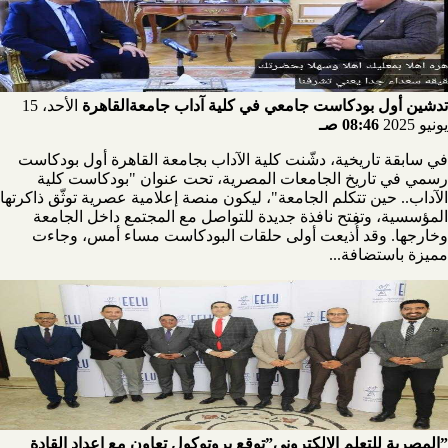
تدشين أول بودكاست جامعي في كلية آداب جامعةالقاهرة
الأحد، 15
يونيو 2025
08:46 صـ
في سابقة تاريخية، دشّنت كلية الآداب بجامعة القاهرة أول بودكاست
رسمي في تاريخ الجامعات المصرية، تحت عنوان "بودكاست كلية
الآداب.. حين تتكلم الجامعة"، ليكون منصة إعلامية عصرية توثّق ذاكرتها
المؤسسية، وتفتح نافذة جديدة للتواصل مع المجتمع داخل الجامعة
وخارجها. وقد أُذيعت أولى حلقات البودكاست مساء أمس، وجاءت
مميزة باستضافة...
”المصرية للتعلم الإلكتروني”توقع بروتوكول تعاون مع إعداد القادة