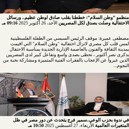
منظمو ”وطن السلام”: خططنا بقلب صادق لوطن عظيم.. ورسائل
الاحتفالية وصلت بصدق لكل المصريين
الأحد، 26 أكتوبر 2025
09:16 مـ
مصطفى عميرة: موقف الرئيس السيسي من الطفلة الفلسطينية
لمس قلب كل مصري لاتزال احتفالية "وطن السلام" التي اقيمت
بمدينة الثقافة والفنون بالعاصمة الإدارية الجديدة بمناسبة الاحتفال
بذكرى نصر أكتوبر ، تحظى بصدى واسع وتفاعل كبير لدى المصريين
الذين عبروا عن الإعجاب بالفقرات الفنية المتميزة ومشاركة نخبة من
النجوم...
في ندوة بحزب الوعي..سمير فرج يتحدث عن دور مصر في ظل
المتغيرات العالمية
الأربعاء، 27 أغسطس 2025
10:50 مـ