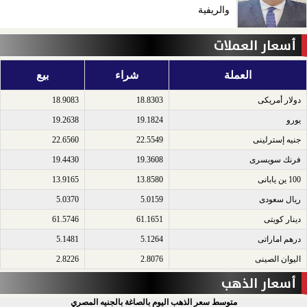
والريفية
أسعار العملات
العملة
شراء
بيع
دولار أمريكى​
18.8303
18.9083
يورو​
19.1824
19.2638
جنيه إسترلينى​
22.5549
22.6560
فرنك سويسرى​
19.3608
19.4430
100 ين يابانى​
13.8580
13.9165
ريال سعودى​
5.0159
5.0370
دينار كويتى​
61.1651
61.5746
درهم اماراتى​
5.1264
5.1481
اليوان الصينى​
2.8076
2.8226
أسعار الذهب
متوسط سعر الذهب اليوم بالصاغة بالجنيه المصري