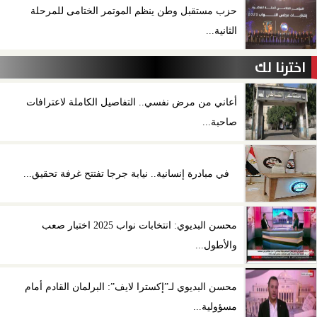
حزب مستقبل وطن ينظم الموتمر الختامى للمرحلة
الثانية...
اخترنا لك
أعاني من مرض نفسي.. التفاصيل الكاملة لاعترافات
صاحبة...
في مبادرة إنسانية.. نيابة جرجا تفتتح غرفة تحقيق...
محسن البديوي: انتخابات نواب 2025 اختبار صعب
والأطول...
محسن البديوي لـ”إكسترا لايف”: البرلمان القادم أمام
مسؤولية...