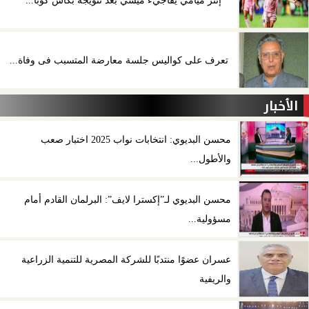
إنتر ميامي يفاجيء ميسي بعد تتويجه بكأس كوبا...
تعرف على كواليس جلسة معارضة المتسبب فى وفاة...
الأخبار
محسن البديوي: انتخابات نواب 2025 اختبار صعب
والأطول...
محسن البديوي لـ”إكسترا لايف”: البرلمان القادم أمام
مسؤولية...
عسران عضوًا منتدبًا للشركة المصرية للتنمية الزراعية
والريفية