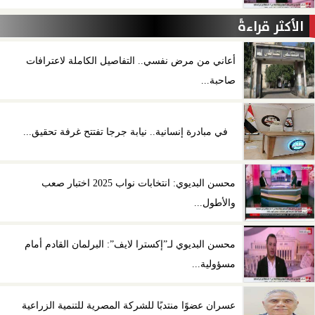
الأكثر قراءةً
أعاني من مرض نفسي.. التفاصيل الكاملة لاعترافات
صاحبة...
في مبادرة إنسانية.. نيابة جرجا تفتتح غرفة تحقيق...
محسن البديوي: انتخابات نواب 2025 اختبار صعب
والأطول...
محسن البديوي لـ”إكسترا لايف”: البرلمان القادم أمام
مسؤولية...
عسران عضوًا منتدبًا للشركة المصرية للتنمية الزراعية