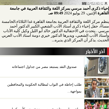
إحياء ذكرى أحمد مرسي بمركز اللغة والثقافة العربية في جامعة
القاهرة
الإثنين، 29 يوليو 2024
09:49 صـ
ينظم مركز اللغة والثقافة العربية بجامعة القاهرة غدا الثلاثاء،الخامسة
مساءً، حفل إحياء ذكرى أستاذ الأدب الشعبي الكبير الدكتور أحمد
مرسي . يتحدث في الاحتفالية الدكتور خالد أبو الليل وكيل كلية الآداب
وأستاذ الأدب الشعبي، ويديرها الدكتور خيري دومة أستاذ الأدب العربي
الحديث. يذكر أن المركز الذي يديره...
آخر الأخبار
صندوق النقد يستبعد مصر من جداول اجتماعاته
طلب إحاطة في النواب لمطالبة الحكومة والمحافظين
بمواجهة...