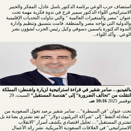
استضاف حزب الوعي برئاسة الدكتور باسل عادل، المفكر والخبير
الاستراتيجي اللواء الدكتور سمير فرج في ندوة فكرية مهمة تحت
عنوان "مصر والمتغيرات العالمية " والتي تناولت التحديات الإقليمية
والدولية التي تواجه مصر والمنطقة. قامت بتنسيق وتنظيم وادارة
الندوة الدكتورة ياسمين دسوقي وكيل رئيس الحزب لشؤون نشر
الوعي . وأكد اللواء...
بالفيديو… سامر شقير في قراءة استراتيجية لزيارة واشنطن: المملكة
انتقلت من ”تحالف الضرورة” إلى ”هندسة المستقبل”
السبت، 29
نوفمبر 2025
10:16 صـ
تحت عنوان "فن السيطرة"… سامر شقير يرصد تحول السعودية من
"معادلة النفط" إلى "شراكة التريليون دولار" "لم تعد تشتري بضاعة بل
تشتري المستقبل"… تحليل اقتصادي يكشف أسرار "الانقلاب
الاستراتيجي" في العلاقات السعودية الأمريكية. نشر رائد الأعمال