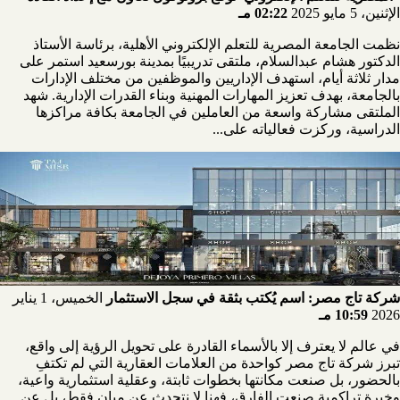
الإثنين، 5 مايو 2025
02:22 مـ
نظمت الجامعة المصرية للتعلم الإلكتروني الأهلية، برئاسة الأستاذ
الدكتور هشام عبدالسلام، ملتقى تدريبيًا بمدينة بورسعيد استمر على
مدار ثلاثة أيام، استهدف الإداريين والموظفين من مختلف الإدارات
بالجامعة، بهدف تعزيز المهارات المهنية وبناء القدرات الإدارية. شهد
الملتقى مشاركة واسعة من العاملين في الجامعة بكافة مراكزها
الدراسية، وركزت فعالياته على...
شركة تاج مصر: اسم يُكتب بثقة في سجل الاستثمار
الخميس، 1 يناير
2026
10:59 مـ
في عالم لا يعترف إلا بالأسماء القادرة على تحويل الرؤية إلى واقع،
تبرز شركة تاج مصر كواحدة من العلامات العقارية التي لم تكتفِ
بالحضور، بل صنعت مكانتها بخطوات ثابتة، وعقلية استثمارية واعية،
وخبرة تراكمية صنعت الفارق، فهنا لا نتحدث عن مبانٍ فقط، بل عن