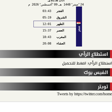
الأحد
01:30 مـ
24
صفر
1448 هـ
09
أغسطس
2026 م
الفجر
03:43
الشروق
05:19
الظهر
12:01
مصر
العصر
15:37
المغرب
18:43
العشاء
20:08
استطلاع الرأي
استطلاع الرأي: اضغط للتحميل
الفيس بوك
تويتر
Tweets by https://twitter.com/home