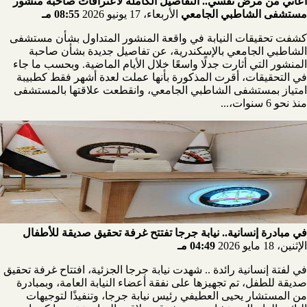
أعاني من مرض نفسي.. التفاصيل الكاملة لاعترافات صاحبة منشور
مستشفى الشاطبي الجامعي
الأربعاء، 17 يونيو 2026
08:55 مـ
كشفت تحقيقات النيابة في واقعة المنشور المتداول بشأن مستشفى
الشاطبي الجامعي بالإسكندرية، عن تفاصيل جديدة بشأن صاحبة
المنشور التي أثارت جدلًا واسعًا خلال الأيام الماضية. وبحسب ما جاء
في التحقيقات، أقرت المذكورة بأنها عملت لعدة أشهر فقط كطبيبة
امتياز بمستشفى الشاطبي الجامعي، وانقطعت علاقتها بالمستشفى
منذ نحو 6 سنوات،...
في مبادرة إنسانية.. نيابة جرجا تفتتح غرفة تحقيق صديقة للأطفال
الإثنين، 18 مايو 2026
04:49 مـ
في لفتة إنسانية رائدة .. شهدت نيابة جرجا الجزئية، افتتاح غرفة تحقيق
صديقة للطفل، تم تجهيزها على نفقة أعضاء النيابة العامة، وبمبادرة
من المستشار يحيى العطيفي رئيس نيابة جرجا، وتنفيذًا لتوجيهات