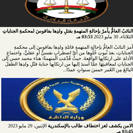
النائبُ العامُّ يأمرُ بإحالةِ المتهمةِ بقتلِ ولدِها بفاقوسَ لمحكمةِ الجناياتِ
الثلاثاء، 30 مايو 2023
03:53 مـ
أمرَ النائبُ العامُّ بإحالةِ المتهمةِ قاتلةِ ولدِها بفاقوسَ إلى محكمةِ
الجناياتِ، بعدَ ثُبوتِ خُلّوِها من أيِّ اضطرابٍ نفسيٍّ أو عقليٍّ، واجتماعِ
الأدلةِ على ارتكابِها الواقعةَ. حيثُ قُدِّمَتِ المتهمةُ/ هناء محمد حسن إلى
الجناياتِ لمعاقبتِهَا عمَّا أُسندَ إليها من ارتكابِها جنايةَ قتْلِ ولدِها الطفلَ
البالغَ مِن العُمر خمسَ سنواتٍ عمدًا...
الامن يكشف لغز اختطاف طالب بالإسكندرية
الإثنين، 29 مايو 2023
03:45 مـ