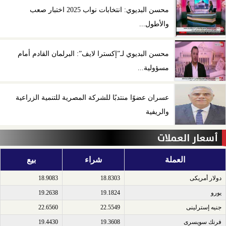
محسن البديوي: انتخابات نواب 2025 اختبار صعب
والأطول...
محسن البديوي لـ”إكسترا لايف”: البرلمان القادم أمام
مسؤولية...
عسران عضوًا منتدبًا للشركة المصرية للتنمية الزراعية
والريفية
أسعار العملات
العملة
شراء
بيع
دولار أمريكى​
18.8303
18.9083
يورو​
19.1824
19.2638
جنيه إسترلينى​
22.5549
22.6560
فرنك سويسرى​
19.3608
19.4430