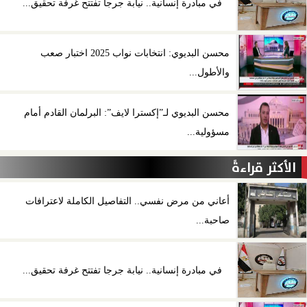
في مبادرة إنسانية.. نيابة جرجا تفتتح غرفة تحقيق...
محسن البديوي: انتخابات نواب 2025 اختبار صعب
والأطول...
محسن البديوي لـ”إكسترا لايف”: البرلمان القادم أمام
مسؤولية...
الأكثر قراءةً
أعاني من مرض نفسي.. التفاصيل الكاملة لاعترافات
صاحبة...
في مبادرة إنسانية.. نيابة جرجا تفتتح غرفة تحقيق...