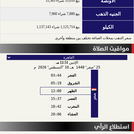
الاونصة
بيع 35,010 شراء 35,365
الجنيه الذهب
بيع 7,880 شراء 7,960
الكيلو
بيع 1,125,714 شراء 1,137,143
سعر الذهب بمحلات الصاغة تختلف بين منطقة وأخرى
مواقيت الصلاة
الإثنين
12:51 مـ
25
صفر
1448 هـ
10
أغسطس
2026 م
الفجر
03:44
الشروق
05:19
الظهر
12:00
مصر
العصر
15:37
المغرب
18:42
العشاء
20:06
استطلاع الرأي