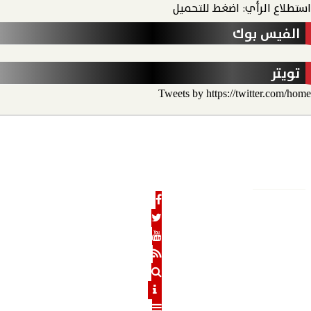
استطلاع الرأي: اضغط للتحميل
الفيس بوك
تويتر
Tweets by https://twitter.com/home
الأخبار
الحدث الاقتصادي
الحدث الخارجي
رأي الحدث
منو
الحدث نيوز
الرئيسية
من نحن
رئيس التحرير
هيئة التحرير
بنوك