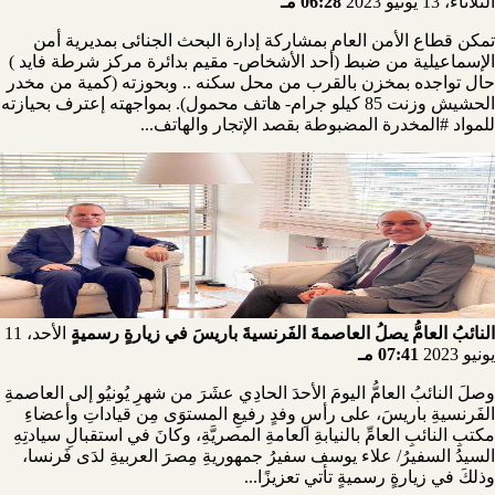
الثلاثاء، 13 يونيو 2023
06:28 مـ
تمكن قطاع الأمن العام بمشاركة إدارة البحث الجنائى بمديرية أمن
الإسماعيلية من ضبط (أحد الأشخاص- مقيم بدائرة مركز شرطة فايد )
حال تواجده بمخزن بالقرب من محل سكنه .. وبحوزته (كمية من مخدر
الحشيش وزنت 85 كيلو جرام- هاتف محمول). بمواجهته إعترف بحيازته
للمواد #المخدرة المضبوطة بقصد الإتجار والهاتف...
النائبُ العامُّ يصلُ العاصمةَ الفَرنسيةَ باريسَ في زيارةٍ رسميةٍ
الأحد، 11
يونيو 2023
07:41 مـ
وصلَ النائبُ العامُّ اليومَ الأحدَ الحادِي عشَرَ من شهرِ يُونيُو إلى العاصمةِ
الفَرنسيةِ باريسَ، على رأسِ وفدٍ رفيعِ المستوَى مِن قياداتِ وأعضاءِ
مكتبِ النائبِ العامِّ بالنيابةِ العامةِ المصريَّةِ، وكانَ في استقبالِ سيادتِهِ
السيدُ السفيرُ/ علاء يوسف سفيرُ جمهوريةِ مِصرَ العربيةِ لدَى فَرنسا،
وذلكَ في زيارةٍ رسميةٍ تأتي تعزيزًا...