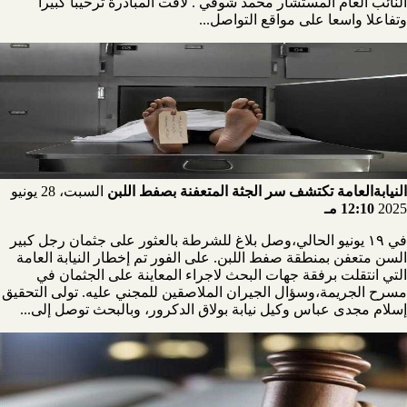
النائب العام المستشار محمد شوقي . لاقت المبادرة ترحيبا كبيرا
وتفاعلا واسعا على مواقع التواصل...
النيابةالعامة تكتشف سر الجثة المتعفنة بصفط اللبن
السبت، 28 يونيو
2025
12:10 مـ
في ١٩ يونيو الحالي،وصل بلاغ للشرطة بالعثور على جثمان رجل كبير
السن متعفن بمنطقة صفط اللبن. على الفور تم إخطار النيابة العامة
التي انتقلت برفقة جهات البحث لاجراء المعاينة على الجثمان في
مسرح الجريمة،وسؤال الجيران الملاصقين للمجني عليه. تولى التحقيق
إسلام مجدى عباس وكيل نيابة بولاق الدكرور، وبالبحث توصل إلى...