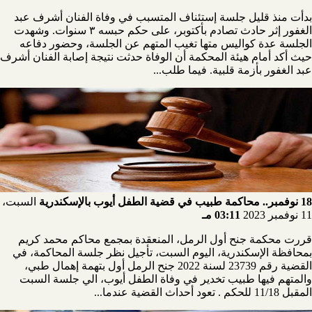
بدأت منذ قليل جلسة إستئناف المتسبب في وفاة الفنان أشرف عبد
الغفور إثر حادث تصادم بأكتوبر، على حكم حبسه ٣ سنوات. وشهدت
الجلسة عدة كواليس متها تغيب المتهم عن الجلسة، وحضور دفاعه
حيث أكد أمام هيئة المحكمة أن الوفاة حدثت نتيجة إصابة الفنان أشرف
عبد الغفور بأزمة قلبية. فيما طلب...
18 نوفمبر.. محاكمة طبيب في قضية الطفل أيوب بالإسكندرية
السبت،
11 نوفمبر 2023
03:11 مـ
قررت محكمة جنح أول الرمل، المنعقدة بمجمع محاكم محمد كريم
بمحافظة الإسكندرية، اليوم السبت، تأجيل نظر جلسة المحاكمة، في
القضية رقم 23739 لسنة 2022 جنح الرمل أول بتهمة إهمال طبي،
والمتهم فيها طبيب تخدير في وفاة الطفل أيوب، الي جلسة السبت
المقبل 11/18 للحكم . تعود أحداث القضية عندما...