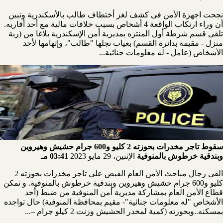
نجحت اجهزة الأمن فى كشف لغز أختطاف طالب بالأسكندرية وتبين
أن وراء ارتكاب الواقعة 4 أشخاص بسبب خلافات مالية مع أحد أقاربه.
تلقى قسم شرطة أول المنتزه بمديرية أمن الإسكندرية بلاغا من (ربة
منزل - مقيمة بدائرة القسم) بغياب نجلها "طالب"، وإتهامها لأحد
الأشخاص (عامل - له معلومات جنائية...
سقوط تاجر مخدرات بحوزته 2 كليو و600 جرام حشيش وهيروين
وبندقية خرطوش بالمنوفية
الإثنين، 29 مايو 2023
03:41 مـ
القى رجال مباحث الأمن العام القبض على تاجر مخدرات بحوزته 2
كليو و600 جرام حشيش وهيروين وبندقية خرطوش بالمنوفية. و تمكن
قطاع الأمن العام بمشاركة مديرية أمن المنوفية من ضبط (أحد
الأشخاص "له معلومات جنائية"- مقيم بمحافظة المنوفية) حال تواجده
بمسكنه..وبحوزته (كمية لمخدر الحشيش وزنت 2 كيلو جرام –...