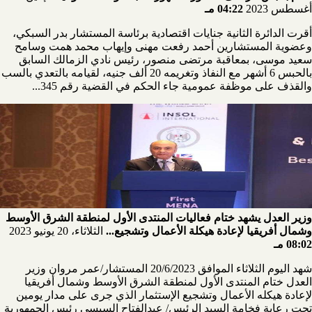
أغسطس 2023
04:22 مـ
أقرت الدائرة الثانية جنايات اقتصادية برئاسة المستشار بدر السبكي،
وعضوية المستشارين أحمد رفعت مهنى وإيهاب محمد همت وسامح
سعيد موسى، بمعاقبة مرتضى منصور، رئيس نادي الزمالك السابق
بالحبس 6 أشهر مع النفاذ وتغريمه 20 ألف جنيه، لقيامه بالتعدي بالسب
والقذف على موظفة عمومية جاء الحكم في القضية رقم 345...
وزير العدل يشهد ختام فعاليات المنتدى الأول لمنطقة الشرق الأوسط
وشمال أفريقيا لإعادة هيكلة الأعمال وتشجيع...
الثلاثاء، 20 يونيو 2023
08:02 مـ
شهد اليوم الثلاثاء الموافق 20/6/2023 المستشار/عمر مروان وزير
العدل ختام المنتدى الأول لمنطقة الشرق الأوسط وشمال أفريقيا
لإعادة هيكله الأعمال وتشجيع الإستثمار الذي جرى على مدار يومين
تحت رعاية فخامة السيد الرئيس/ عبدالفتاح السيسى رئيس الجمهورية