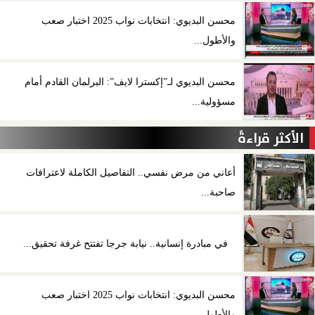
محسن البديوي: انتخابات نواب 2025 اختبار صعب
والأطول...
محسن البديوي لـ”إكسترا لايف”: البرلمان القادم أمام
مسؤولية...
الأكثر قراءةً
أعاني من مرض نفسي.. التفاصيل الكاملة لاعترافات
صاحبة...
في مبادرة إنسانية.. نيابة جرجا تفتتح غرفة تحقيق...
محسن البديوي: انتخابات نواب 2025 اختبار صعب
والأطول...