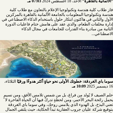
”الألمانية بالقاهرة”
الأحد، 18 أغسطس 2024
07:03 مـ
فاز طلاب كلية هندسة وتكنولوجيا الإعلام بالتعاون مع طلاب كلية
هندسة وتكنولوجيا المعلومات بالجامعة الألمانية بالقاهرة بالمركزين
الأول والثاني في هاكثون ابتكار حلول باستخدام الذكاء الاصطناعي في
إدارة مخلفات الطعام، والذي عقد على هامش ختام فاعليات الدورة
الثانية من مبادرة بناء القدرات للجامعات في مجال الذكاء
الاصطناعي...
سوما باي الغردقة: خطوتك الأولى نحو حياةٍ أكثر هدوءًا ورقيًا
الثلاثاء،
16 ديسمبر 2025
10:09 مـ
حلم الصيف لا يُولد من فراغ، بل من شمسٍ تلامس الأفق، ومن نسيمٍ
يحمل رائحة البحر الأحمر، ومن لحظةٍ تدرك فيها أن الحياة الفاخرة لا
تعني البذخ، بل الهدوء الذي يلامس روحك، وفي سوما باي الغردقة
بتوقيع شركة عليان جروب العقارية تبدأ الحكاية، حيث يلتقي الجمال