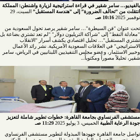
بالفيديو… سامر شقير في قراءة استراتيجية لزيارة واشنطن: المملكة
انتقلت من ”تحالف الضرورة” إلى ”هندسة المستقبل”
السبت، 29
نوفمبر 2025
10:16 صـ
تحت عنوان "فن السيطرة"… سامر شقير يرصد تحول السعودية من
"معادلة النفط" إلى "شراكة التريليون دولار" "لم تعد تشتري بضاعة بل
تشتري المستقبل"… تحليل اقتصادي يكشف أسرار "الانقلاب
الاستراتيجي" في العلاقات السعودية الأمريكية. نشر رائد الأعمال
وخبير الاستثمار، وعضو مجلس التنفيذيين اللبنانيين في الرياض، سامر
شقير، تحليلاً مصوراً ومكتوباً...
مستشفى الفرنساوي بجامعة القاهرة: خطوات تطوير شاملة لتعزيز
جودة الرعاية الطبية
الخميس، 3 يوليو 2025
11:29 صـ
تواصل جامعة القاهرة جهودها المبذولة لتطوير مستشفى الفرنساوي
بهدف تحسين الخدمات الطبية المقدمة للمرضى، حيث يولي الدكتور