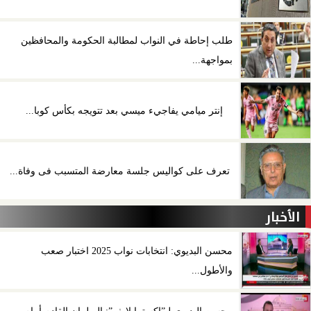
طلب إحاطة في النواب لمطالبة الحكومة والمحافظين
بمواجهة...
إنتر ميامي يفاجيء ميسي بعد تتويجه بكأس كوبا...
تعرف على كواليس جلسة معارضة المتسبب فى وفاة...
الأخبار
محسن البديوي: انتخابات نواب 2025 اختبار صعب
والأطول...
محسن البديوي لـ”إكسترا لايف”: البرلمان القادم أمام