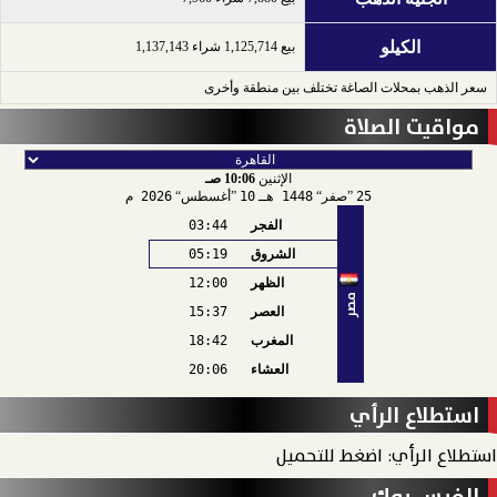
الكيلو
بيع 1,125,714 شراء 1,137,143
سعر الذهب بمحلات الصاغة تختلف بين منطقة وأخرى
مواقيت الصلاة
الإثنين
10:06 صـ
25
صفر
1448 هـ
10
أغسطس
2026 م
الفجر
03:44
الشروق
05:19
الظهر
12:00
مصر
العصر
15:37
المغرب
18:42
العشاء
20:06
استطلاع الرأي
استطلاع الرأي: اضغط للتحميل