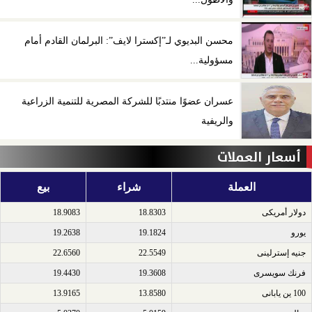
محسن البديوي لـ”إكسترا لايف”: البرلمان القادم أمام
مسؤولية...
عسران عضوًا منتدبًا للشركة المصرية للتنمية الزراعية
والريفية
أسعار العملات
العملة
شراء
بيع
دولار أمريكى​
18.8303
18.9083
يورو​
19.1824
19.2638
جنيه إسترلينى​
22.5549
22.6560
فرنك سويسرى​
19.3608
19.4430
100 ين يابانى​
13.8580
13.9165