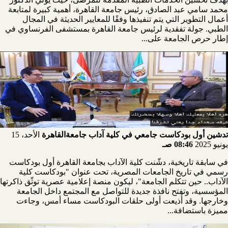
محمد سامي عبد الصادق، رئيس جامعة القاهرة، أهمية كبيرة لمتابعة
أعمال التطوير التي يتم تنفيذها وفقًا للمعايير الحديثة في المجال
الطبي. جولة تفقدية لرئيس جامعة القاهرة بمستشفى الفرنساوي في
إطار حرص الجامعة على...
تدشين أول بودكاست جامعي في كلية آداب جامعةالقاهرة
الأحد، 15
يونيو 2025
08:46 صـ
في سابقة تاريخية، دشّنت كلية الآداب بجامعة القاهرة أول بودكاست
رسمي في تاريخ الجامعات المصرية، تحت عنوان "بودكاست كلية
الآداب.. حين تتكلم الجامعة"، ليكون منصة إعلامية عصرية توثّق ذاكرتها
المؤسسية، وتفتح نافذة جديدة للتواصل مع المجتمع داخل الجامعة
وخارجها. وقد أُذيعت أولى حلقات البودكاست مساء أمس، وجاءت
مميزة باستضافة...