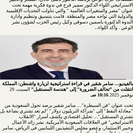
الاستراتيجي اللواء الدكتور سمير فرج في ندوة فكرية مهمة تحت
عنوان "مصر والمتغيرات العالمية " والتي تناولت التحديات الإقليمية
والدولية التي تواجه مصر والمنطقة. قامت بتنسيق وتنظيم وادارة
الندوة الدكتورة ياسمين دسوقي وكيل رئيس الحزب لشؤون نشر
الوعي . وأكد اللواء...
بالفيديو… سامر شقير في قراءة استراتيجية لزيارة واشنطن: المملكة
انتقلت من ”تحالف الضرورة” إلى ”هندسة المستقبل”
السبت، 29
نوفمبر 2025
10:16 صـ
تحت عنوان "فن السيطرة"… سامر شقير يرصد تحول السعودية من
"معادلة النفط" إلى "شراكة التريليون دولار" "لم تعد تشتري بضاعة بل
تشتري المستقبل"… تحليل اقتصادي يكشف أسرار "الانقلاب
الاستراتيجي" في العلاقات السعودية الأمريكية. نشر رائد الأعمال
وخبير الاستثمار، وعضو مجلس التنفيذيين اللبنانيين في الرياض، سامر