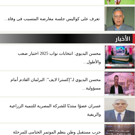
تعرف على كواليس جلسة معارضة المتسبب فى وفاة...
الأخبار
محسن البديوي: انتخابات نواب 2025 اختبار صعب
والأطول...
محسن البديوي لـ”إكسترا لايف”: البرلمان القادم أمام
مسؤولية...
عسران عضوًا منتدبًا للشركة المصرية للتنمية الزراعية
والريفية
حزب مستقبل وطن ينظم الموتمر الختامى للمرحلة