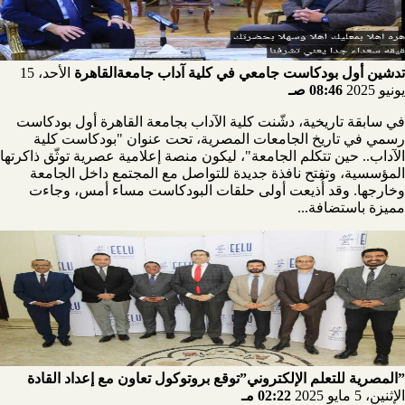
تدشين أول بودكاست جامعي في كلية آداب جامعةالقاهرة
الأحد، 15
يونيو 2025
08:46 صـ
في سابقة تاريخية، دشّنت كلية الآداب بجامعة القاهرة أول بودكاست
رسمي في تاريخ الجامعات المصرية، تحت عنوان "بودكاست كلية
الآداب.. حين تتكلم الجامعة"، ليكون منصة إعلامية عصرية توثّق ذاكرتها
المؤسسية، وتفتح نافذة جديدة للتواصل مع المجتمع داخل الجامعة
وخارجها. وقد أُذيعت أولى حلقات البودكاست مساء أمس، وجاءت
مميزة باستضافة...
”المصرية للتعلم الإلكتروني”توقع بروتوكول تعاون مع إعداد القادة
الإثنين، 5 مايو 2025
02:22 مـ