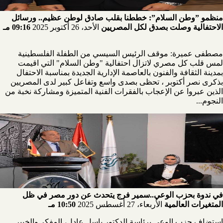
منظمو ”وطن السلام”: خططنا بقلب صادق لوطن عظيم.. ورسائل
الاحتفالية وصلت بصدق لكل المصريين
الأحد، 26 أكتوبر 2025
09:16 مـ
مصطفى عميرة: موقف الرئيس السيسي من الطفلة الفلسطينية
لمس قلب كل مصري لاتزال احتفالية "وطن السلام" التي اقيمت
بمدينة الثقافة والفنون بالعاصمة الإدارية الجديدة بمناسبة الاحتفال
بذكرى نصر أكتوبر ، تحظى بصدى واسع وتفاعل كبير لدى المصريين
الذين عبروا عن الإعجاب بالفقرات الفنية المتميزة ومشاركة نخبة من
النجوم...
في ندوة بحزب الوعي..سمير فرج يتحدث عن دور مصر في ظل
المتغيرات العالمية
الأربعاء، 27 أغسطس 2025
10:50 مـ
استضاف حزب الوعي برئاسة الدكتور باسل عادل، المفكر والخبير