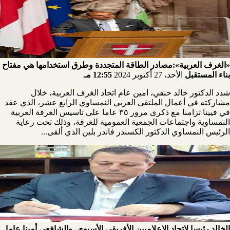
«الغرف العربية»:مصادر الطاقة المتجددة وطرق استخدامها هي مفتاح
بناء المستقبل
الأحد، 27 أكتوبر 2024
12:55 مـ
شدد الدكتور خالد حنفي، امين عام اتحاد الغرف العربية، خلال
مشاركته في أعمال الملتقى العربي النمساوي الرابع عشر، الذي عقد
في فيينا تزامنا مع ذكرى مرور ٣٥ عاما على تاسيس الغرفة العربية
النمساوية واجتماعات الجمعية العمومية للغرفة، وذلك تحت رعاية
الرئيس النمساوي الدكتور الكسندر فاندر بلين الذي ألقى...
الخالد رئيسا لاتحاد الاعلاميبن الأفريقي الأسيوي..والشافعي أمينا عاما