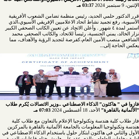
الإثنين، 9 سبتمبر 2024
03:37 مـ
قرر الدكتور حلمي الحديد، رئيس منظمة تضامن الشعوب الأفريقية
الآسيوية، رفع تجميد نشاط اتحاد الاعلاميين الإفريقي الأسيوي،الذي
استمر لمدة ٤ شهور . وأعلن الاتحاد عن تعيين الكاتب الصحفي الكبير
نزار الخالد، يمني الجنسية، رئيساً للاتحاد، والكاتب الصحفي محمد
الشافعي منصب الأمين العام،كفرصة لتجديد الرؤية والأهداف، مما
يعكس الحاجة إلى...
فازوا في ” هاكثون” الذكاء الاصطناعي ..وزير الاتصالات يُكرم طلاب
”الألمانية بالقاهرة”
الأحد، 18 أغسطس 2024
07:03 مـ
فاز طلاب كلية هندسة وتكنولوجيا الإعلام بالتعاون مع طلاب كلية
هندسة وتكنولوجيا المعلومات بالجامعة الألمانية بالقاهرة بالمركزين
الأول والثاني في هاكثون ابتكار حلول باستخدام الذكاء الاصطناعي في
إدارة مخلفات الطعام، والذي عقد على هامش ختام فاعليات الدورة