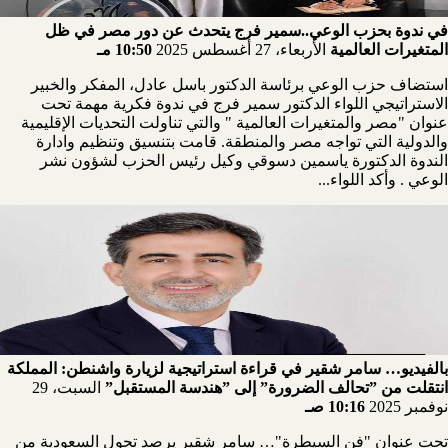
في ندوة بحزب الوعي..سمير فرج يتحدث عن دور مصر في ظل
المتغيرات العالمية
الأربعاء، 27 أغسطس 2025
10:50 مـ
استضاف حزب الوعي برئاسة الدكتور باسل عادل، المفكر والخبير
الاستراتيجي اللواء الدكتور سمير فرج في ندوة فكرية مهمة تحت
عنوان "مصر والمتغيرات العالمية " والتي تناولت التحديات الإقليمية
والدولية التي تواجه مصر والمنطقة. قامت بتنسيق وتنظيم وادارة
الندوة الدكتورة ياسمين دسوقي وكيل رئيس الحزب لشؤون نشر
الوعي . وأكد اللواء...
بالفيديو… سامر شقير في قراءة استراتيجية لزيارة واشنطن: المملكة
انتقلت من ”تحالف الضرورة” إلى ”هندسة المستقبل”
السبت، 29
نوفمبر 2025
10:16 صـ
تحت عنوان "فن السيطرة"… سامر شقير يرصد تحول السعودية من