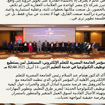
في عالم لا يعترف إلا بالأسماء القادرة على تحويل الرؤية إلى واقع،
تبرز شركة تاج مصر كواحدة من العلامات العقارية التي لم تكتفِ
بالحضور، بل صنعت مكانتها بخطوات ثابتة، وعقلية استثمارية واعية،
وخبرة تراكمية صنعت الفارق، فهنا لا نتحدث عن مبانٍ فقط، بل عن
فلسفة تطوير ترى في...
مؤتمر الجامعة المصرية للتعلم الإلكتروني: المستقبل لمن يستطيع
توظيف التكنولوجيا في خدمة التعليم
الإثنين، 14 أبريل 2025
02:44 مـ
أكد الدكتور هشام عبد السلام رئيس الجامعة المصرية للتعلم
الإلكتروني الأهلية أن المؤتمر الدولي الذي تنظمه الجامعة مع
ماكجروهيل يعد فرصة متميزة لتبادل الرؤى والخبرات حول كيفية
توظيف التكنولوجيا الحديثة؛ لتعزيز طرق التعليم، وتطوير المهارات،
وتهيئة الأجيال القادمة لسوق العمل المتغير والمتطور باستمرار.
وفرصة حقيقية لمواجهة تحديات...