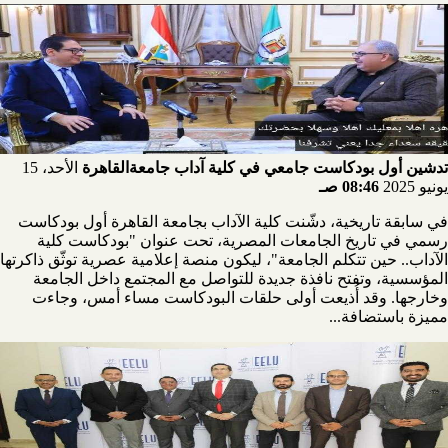
تدشين أول بودكاست جامعي في كلية آداب جامعةالقاهرة
الأحد، 15
يونيو 2025
08:46 صـ
في سابقة تاريخية، دشّنت كلية الآداب بجامعة القاهرة أول بودكاست
رسمي في تاريخ الجامعات المصرية، تحت عنوان "بودكاست كلية
الآداب.. حين تتكلم الجامعة"، ليكون منصة إعلامية عصرية توثّق ذاكرتها
المؤسسية، وتفتح نافذة جديدة للتواصل مع المجتمع داخل الجامعة
وخارجها. وقد أُذيعت أولى حلقات البودكاست مساء أمس، وجاءت
مميزة باستضافة...