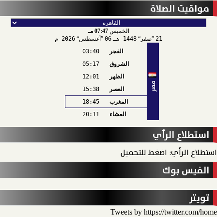
مواقيت الصلاة
الخميس
07:47 مـ
21
صفر
1448 هـ
06
أغسطس
2026 م
الفجر
03:40
الشروق
05:17
الظهر
12:01
مصر
العصر
15:38
المغرب
18:45
العشاء
20:11
استطلاع الرأي
استطلاع الرأي: اضغط للتحميل
الفيس بوك
تويتر
Tweets by https://twitter.com/home