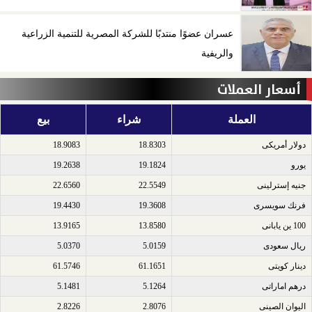
عسران عضوًا منتدبًا للشركة المصرية للتنمية الزراعية
والريفية
أسعار العملات
العملة
شراء
بيع
دولار أمريكى​
18.8303
18.9083
يورو​
19.1824
19.2638
جنيه إسترلينى​
22.5549
22.6560
فرنك سويسرى​
19.3608
19.4430
100 ين يابانى​
13.8580
13.9165
ريال سعودى​
5.0159
5.0370
دينار كويتى​
61.1651
61.5746
درهم اماراتى​
5.1264
5.1481
اليوان الصينى​
2.8076
2.8226