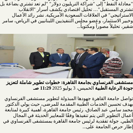
"معادلة النفط" إلى "شراكة التريليون دولار" "لم تعد تشتري بضاعة بل
تشتري المستقبل"… تحليل اقتصادي يكشف أسرار "الانقلاب
الاستراتيجي" في العلاقات السعودية الأمريكية. نشر رائد الأعمال
وخبير الاستثمار، وعضو مجلس التنفيذيين اللبنانيين في الرياض، سامر
شقير، تحليلاً مصوراً ومكتوباً...
مستشفى الفرنساوي بجامعة القاهرة: خطوات تطوير شاملة لتعزيز
جودة الرعاية الطبية
الخميس، 3 يوليو 2025
11:29 صـ
تواصل جامعة القاهرة جهودها المبذولة لتطوير مستشفى الفرنساوي
بهدف تحسين الخدمات الطبية المقدمة للمرضى، حيث يولي الدكتور
محمد سامي عبد الصادق، رئيس جامعة القاهرة، أهمية كبيرة لمتابعة
أعمال التطوير التي يتم تنفيذها وفقًا للمعايير الحديثة في المجال
الطبي. جولة تفقدية لرئيس جامعة القاهرة بمستشفى الفرنساوي في
إطار حرص الجامعة على...