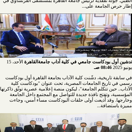
الطبي. جولة تفقدية لرئيس جامعة القاهرة بمستشفى الفرنساوي في
إطار حرص الجامعة على...
تدشين أول بودكاست جامعي في كلية آداب جامعةالقاهرة
الأحد، 15
يونيو 2025
08:46 صـ
في سابقة تاريخية، دشّنت كلية الآداب بجامعة القاهرة أول بودكاست
رسمي في تاريخ الجامعات المصرية، تحت عنوان "بودكاست كلية
الآداب.. حين تتكلم الجامعة"، ليكون منصة إعلامية عصرية توثّق ذاكرتها
المؤسسية، وتفتح نافذة جديدة للتواصل مع المجتمع داخل الجامعة
وخارجها. وقد أُذيعت أولى حلقات البودكاست مساء أمس، وجاءت
مميزة باستضافة...