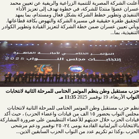
أعلنت الشركة المصرية للتنمية الزراعية والريفية عن تعيين محمد
عسران عضوًا منتدبًا للشركة، في خطوة تهدف إلى تعزيز الأداء
التنفيذي وتطوير خطط الشركة بشكل فعال ومستدام، بما يمهد
لتحقيق طفرة حقيقية في مسيرة الشركة والنهوض بكافة قطاعاتها.
ويأتي تعيين عسران ضمن خطة الشركة لتعزيز القيادة وتطوير الكوادر
التنفيذية، بما...
حزب مستقبل وطن ينظم الموتمر الختامى للمرحلة الثانية لانتخابات
النواب
الأربعاء، 19 نوفمبر 2025
11:35 مـ
نظم حزب مستقبل وطن الموتمر الختامى للمرحلة الثانية لانتخابات
مجلس النواب بحضور ١٥ الف من قيادات واعضاء الحزب) ، حيث أكد
قيادات الحزب خلال حديثهم للأعضاء التنظيمين على ضرورة المشاركة
بالانتخابات البرلمانية القادمة يومى ٢٤- ٢٥ نوفمبر ودعم مرشحى
الحزب ،وكذا تم تكريم عدد من النواب الحزب السابقين الذين...