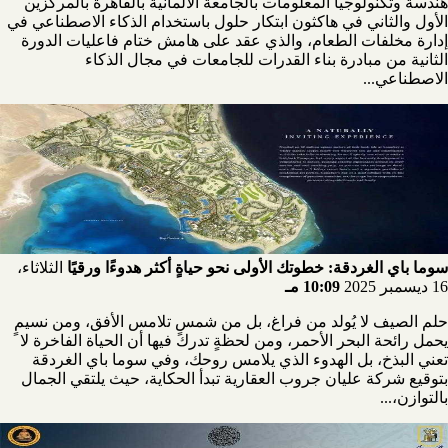
هندسة وتكنولوجيا المعلومات بالجامعة الألمانية بالقاهرة بالمركزين
الأول والثاني في هاكثون ابتكار حلول باستخدام الذكاء الاصطناعي في
إدارة مخلفات الطعام، والذي عقد على هامش ختام فاعليات الدورة
الثانية من مبادرة بناء القدرات للجامعات في مجال الذكاء
الاصطناعي...
سوما باي الغردقة: خطوتك الأولى نحو حياةٍ أكثر هدوءًا ورقيًا
الثلاثاء،
16 ديسمبر 2025
10:09 مـ
حلم الصيف لا يُولد من فراغ، بل من شمسٍ تلامس الأفق، ومن نسيمٍ
يحمل رائحة البحر الأحمر، ومن لحظةٍ تدرك فيها أن الحياة الفاخرة لا
تعني البذخ، بل الهدوء الذي يلامس روحك، وفي سوما باي الغردقة
بتوقيع شركة عليان جروب العقارية تبدأ الحكاية، حيث يلتقي الجمال
بالتوازن،...