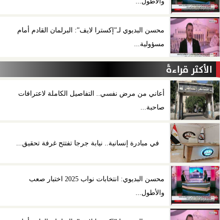
والأطول...
محسن البديوي لـ”إكسترا لايف”: البرلمان القادم أمام
مسؤولية...
الأكثر قراءةً
أعاني من مرض نفسي.. التفاصيل الكاملة لاعترافات
صاحبة...
في مبادرة إنسانية.. نيابة جرجا تفتتح غرفة تحقيق...
محسن البديوي: انتخابات نواب 2025 اختبار صعب
والأطول...