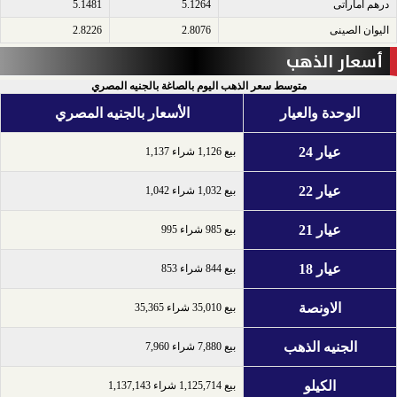
درهم اماراتى​
5.1264
5.1481
اليوان الصينى​
2.8076
2.8226
أسعار الذهب
متوسط سعر الذهب اليوم بالصاغة بالجنيه المصري
الوحدة والعيار
الأسعار بالجنيه المصري
عيار 24
بيع 1,126 شراء 1,137
عيار 22
بيع 1,032 شراء 1,042
عيار 21
بيع 985 شراء 995
عيار 18
بيع 844 شراء 853
الاونصة
بيع 35,010 شراء 35,365
الجنيه الذهب
بيع 7,880 شراء 7,960
الكيلو
بيع 1,125,714 شراء 1,137,143