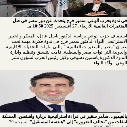
في ندوة بحزب الوعي..سمير فرج يتحدث عن دور مصر في ظل
المتغيرات العالمية
الأربعاء، 27 أغسطس 2025
10:50 مـ
استضاف حزب الوعي برئاسة الدكتور باسل عادل، المفكر والخبير
الاستراتيجي اللواء الدكتور سمير فرج في ندوة فكرية مهمة تحت
عنوان "مصر والمتغيرات العالمية " والتي تناولت التحديات الإقليمية
والدولية التي تواجه مصر والمنطقة. قامت بتنسيق وتنظيم وادارة
الندوة الدكتورة ياسمين دسوقي وكيل رئيس الحزب لشؤون نشر
الوعي . وأكد اللواء...
بالفيديو… سامر شقير في قراءة استراتيجية لزيارة واشنطن: المملكة
انتقلت من ”تحالف الضرورة” إلى ”هندسة المستقبل”
السبت، 29