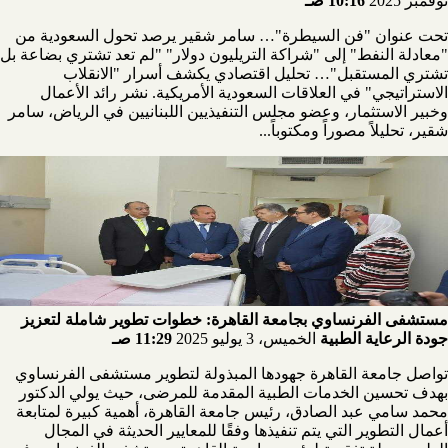
نوفمبر 2025
10:16 صـ
تحت عنوان "فن السيطرة"… سامر شقير يرصد تحول السعودية من
"معادلة النفط" إلى "شراكة التريليون دولار" "لم تعد تشتري بضاعة بل
تشتري المستقبل"… تحليل اقتصادي يكشف أسرار "الانقلاب
الاستراتيجي" في العلاقات السعودية الأمريكية. نشر رائد الأعمال
وخبير الاستثمار، وعضو مجلس التنفيذيين اللبنانيين في الرياض، سامر
شقير، تحليلاً مصوراً ومكتوباً...
مستشفى الفرنساوي بجامعة القاهرة: خطوات تطوير شاملة لتعزيز
جودة الرعاية الطبية
الخميس، 3 يوليو 2025
11:29 صـ
تواصل جامعة القاهرة جهودها المبذولة لتطوير مستشفى الفرنساوي
بهدف تحسين الخدمات الطبية المقدمة للمرضى، حيث يولي الدكتور
محمد سامي عبد الصادق، رئيس جامعة القاهرة، أهمية كبيرة لمتابعة
أعمال التطوير التي يتم تنفيذها وفقًا للمعايير الحديثة في المجال