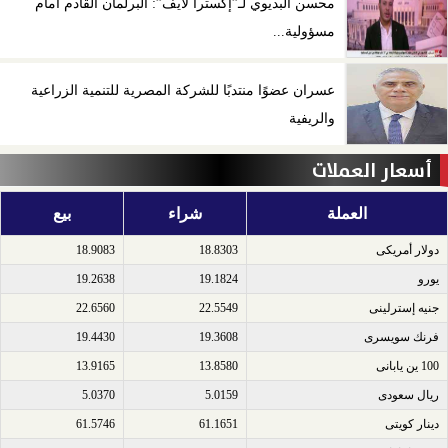
محسن البديوي لـ”إكسترا لايف”: البرلمان القادم أمام
مسؤولية...
عسران عضوًا منتدبًا للشركة المصرية للتنمية الزراعية
والريفية
أسعار العملات
العملة
شراء
بيع
دولار أمريكى​
18.8303
18.9083
يورو​
19.1824
19.2638
جنيه إسترلينى​
22.5549
22.6560
فرنك سويسرى​
19.3608
19.4430
100 ين يابانى​
13.8580
13.9165
ريال سعودى​
5.0159
5.0370
دينار كويتى​
61.1651
61.5746