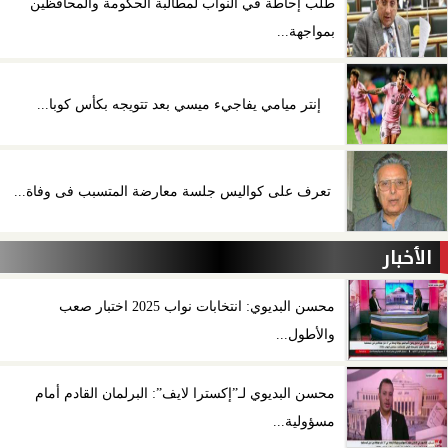
طلب إحاطة في النواب لمطالبة الحكومة والمحافظين
بمواجهة...
إنتر ميامي يفاجيء ميسي بعد تتويجه بكأس كوبا...
تعرف على كواليس جلسة معارضة المتسبب فى وفاة...
الأخبار
محسن البديوي: انتخابات نواب 2025 اختبار صعب
والأطول...
محسن البديوي لـ”إكسترا لايف”: البرلمان القادم أمام
مسؤولية...