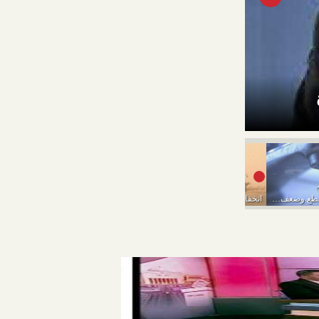
تفاصيل حالة الطقس المتوقعة من ال
”مياه القاهرة”: قطع وضعف المياه ببعض المناطق بالقاهرة...
انخفاض فى درجات الحرارة وأمطار..«الأرصاد» تعلن تفاصيل حالة...
السياحة الإلكترونية: اسعار العمرة انخفضت بعد إلغاء تكاليف...