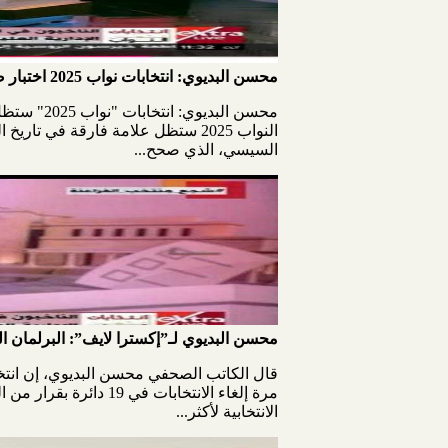
محسن البديوي: انتخابات نواب 2025 اختبار صعب والأطول بالتاريخ.. وتدخل الرئيس السيسي صحح المسار
محسن البد
النواب 2025 ستظل علامة فارقة في ت
السيسي، الذي صحح...
محسن البديوي لـ”إكسترا لايف”: البرلمان ا
الانتخابية لأكثر...