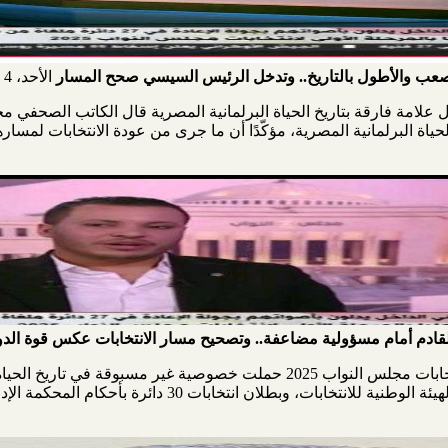
الأحد، 4 يناير 2026
يوي: انتخابات "نواب 2025" ستظل علامة فارقة بتاريخ الحياة البرلمانية المصرية قال ال
اريخ الحياة البرلمانية المصرية، مؤكّدًا أن ما جرى من عودة الانتخابات لمس
لقادم أمام مسؤولية مضاعفة.. وتصحيح مسار الانتخابات عكس قوة الدو
قال الكاتب الصحفي محسن البديوي، إن انتخابات مجلس النواب 2025 حملت خصوصية غ
مرة إلغاء الانتخابات في 19 دائرة بقرار من الهيئة الوطنية للانتخ