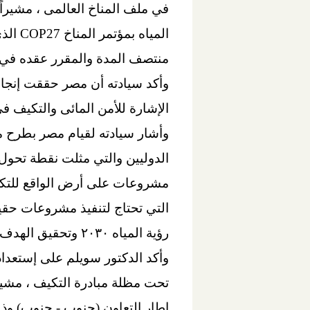
في ملف المناخ العالمى ، مشيراً 
الميا
منتصف المدة والمقرر عقده في شه
وأكد سيادته أن مصر حققت إنجازاً
الإشارة للأمن المائى والتكيف فى مج
وأشار سيادته لقيام مصر بطرح مبا
الدوليين والتي مثلت نقطة تحول 
مشروعات على أرض الواقع للتكيف
التي تحتاج لتنفيذ مشروعات حقيقة
رؤية المياه ٢٠٣٠ وتحقيق الهدف السادس من أهداف التنمية المستدامة المعنى بالمياه.
وأكد الدكتور سويلم على إستعداد 
تحت مظلة مبادرة التكيف ، مشيراً
إطار التعاون (جنوب - جنوب) وذل