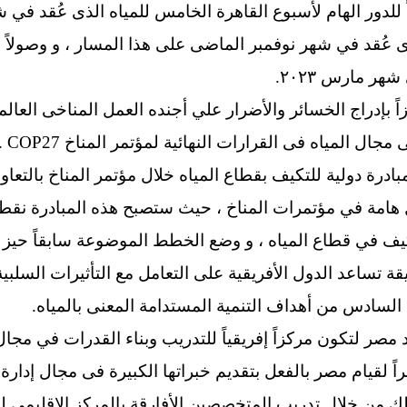
للدور الهام لأسبوع القاهرة الخامس للمياه الذى عُقد في ش
ه بمؤتمر المناخ COP27 الذى عُقد في شهر نوفمبر الماضى على هذا المسار ، و
ر مارس ٢٠٢٣.
 بإدراج الخسائر والأضرار علي أجنده العمل المناخى العالم
ال المياه فى القرارات النهائية لمؤتمر المناخ COP27 .
درة دولية للتكيف بقطاع المياه خلال مؤتمر المناخ بالتعاو
هامة في مؤتمرات المناخ ، حيث ستصبح هذه المبادرة نقطة ا
 في قطاع المياه ، و وضع الخطط الموضوعة سابقاً حيز التن
 تساعد الدول الأفريقية على التعامل مع التأثيرات السلبية ل
مصر لتكون مركزاً إفريقياً للتدريب وبناء القدرات في مجال
 لقيام مصر بالفعل بتقديم خبراتها الكبيرة فى مجال إدارة ا
ك من خلال تدريب المتخصصين الأفارقة بالمركز الإقليمي للت