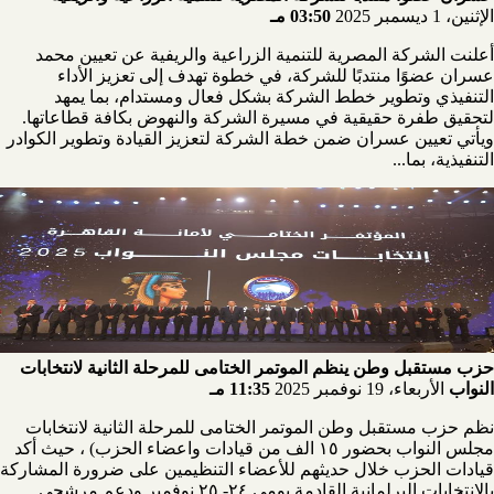
الإثنين، 1 ديسمبر 2025
03:50 مـ
أعلنت الشركة المصرية للتنمية الزراعية والريفية عن تعيين محمد
عسران عضوًا منتدبًا للشركة، في خطوة تهدف إلى تعزيز الأداء
التنفيذي وتطوير خطط الشركة بشكل فعال ومستدام، بما يمهد
لتحقيق طفرة حقيقية في مسيرة الشركة والنهوض بكافة قطاعاتها.
ويأتي تعيين عسران ضمن خطة الشركة لتعزيز القيادة وتطوير الكوادر
التنفيذية، بما...
حزب مستقبل وطن ينظم الموتمر الختامى للمرحلة الثانية لانتخابات
النواب
الأربعاء، 19 نوفمبر 2025
11:35 مـ
نظم حزب مستقبل وطن الموتمر الختامى للمرحلة الثانية لانتخابات
مجلس النواب بحضور ١٥ الف من قيادات واعضاء الحزب) ، حيث أكد
قيادات الحزب خلال حديثهم للأعضاء التنظيمين على ضرورة المشاركة
بالانتخابات البرلمانية القادمة يومى ٢٤- ٢٥ نوفمبر ودعم مرشحى