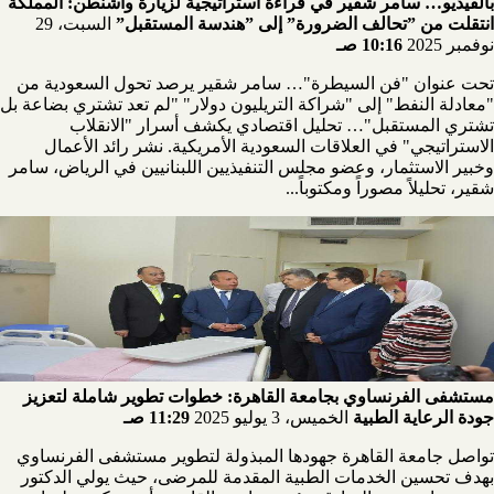
بالفيديو… سامر شقير في قراءة استراتيجية لزيارة واشنطن: المملكة
انتقلت من ”تحالف الضرورة” إلى ”هندسة المستقبل”
السبت، 29
نوفمبر 2025
10:16 صـ
تحت عنوان "فن السيطرة"… سامر شقير يرصد تحول السعودية من
"معادلة النفط" إلى "شراكة التريليون دولار" "لم تعد تشتري بضاعة بل
تشتري المستقبل"… تحليل اقتصادي يكشف أسرار "الانقلاب
الاستراتيجي" في العلاقات السعودية الأمريكية. نشر رائد الأعمال
وخبير الاستثمار، وعضو مجلس التنفيذيين اللبنانيين في الرياض، سامر
شقير، تحليلاً مصوراً ومكتوباً...
مستشفى الفرنساوي بجامعة القاهرة: خطوات تطوير شاملة لتعزيز
جودة الرعاية الطبية
الخميس، 3 يوليو 2025
11:29 صـ
تواصل جامعة القاهرة جهودها المبذولة لتطوير مستشفى الفرنساوي
بهدف تحسين الخدمات الطبية المقدمة للمرضى، حيث يولي الدكتور