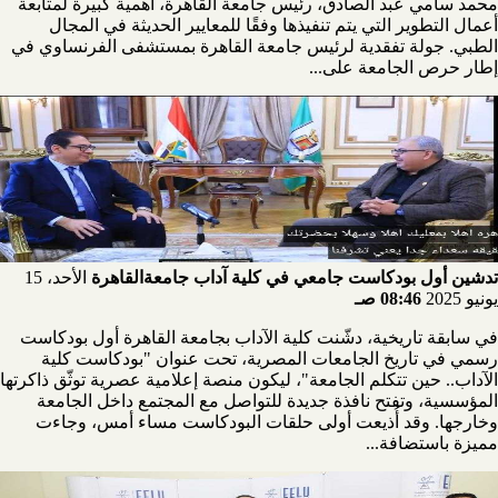
محمد سامي عبد الصادق، رئيس جامعة القاهرة، أهمية كبيرة لمتابعة
أعمال التطوير التي يتم تنفيذها وفقًا للمعايير الحديثة في المجال
الطبي. جولة تفقدية لرئيس جامعة القاهرة بمستشفى الفرنساوي في
إطار حرص الجامعة على...
تدشين أول بودكاست جامعي في كلية آداب جامعةالقاهرة
الأحد، 15
يونيو 2025
08:46 صـ
في سابقة تاريخية، دشّنت كلية الآداب بجامعة القاهرة أول بودكاست
رسمي في تاريخ الجامعات المصرية، تحت عنوان "بودكاست كلية
الآداب.. حين تتكلم الجامعة"، ليكون منصة إعلامية عصرية توثّق ذاكرتها
المؤسسية، وتفتح نافذة جديدة للتواصل مع المجتمع داخل الجامعة
وخارجها. وقد أُذيعت أولى حلقات البودكاست مساء أمس، وجاءت
مميزة باستضافة...