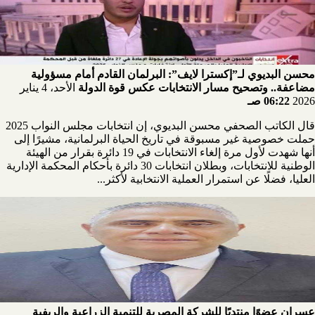
محسن البديوي لـ”إكسترا لايف”: البرلمان القادم أمام مسؤولية
مضاعفة.. وتصحيح مسار الانتخابات عكس قوة الدولة
الأحد، 4 يناير
2026
06:22 صـ
قال الكاتب الصحفي محسن البديوي، إن انتخابات مجلس النواب 2025
حملت خصوصية غير مسبوقة في تاريخ الحياة البرلمانية، مشيرًا إلى
أنها شهدت لأول مرة إلغاء الانتخابات في 19 دائرة بقرار من الهيئة
الوطنية للانتخابات، وبطلان انتخابات 30 دائرة بأحكام المحكمة الإدارية
العليا، فضلًا عن استمرار العملية الانتخابية لأكثر...
عسران عضوًا منتدبًا للشركة المصرية للتنمية الزراعية والريفية