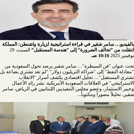
بالفيديو… سامر شقير في قراءة استراتيجية لزيارة واشنطن: المملكة
انتقلت من ”تحالف الضرورة” إلى ”هندسة المستقبل”
السبت، 29
نوفمبر 2025
10:16 صـ
تحت عنوان "فن السيطرة"… سامر شقير يرصد تحول السعودية من
"معادلة النفط" إلى "شراكة التريليون دولار" "لم تعد تشتري بضاعة بل
تشتري المستقبل"… تحليل اقتصادي يكشف أسرار "الانقلاب
الاستراتيجي" في العلاقات السعودية الأمريكية. نشر رائد الأعمال
وخبير الاستثمار، وعضو مجلس التنفيذيين اللبنانيين في الرياض، سامر
شقير، تحليلاً مصوراً ومكتوباً...