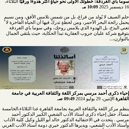
سوما باي الغردقة: خطوتك الأولى نحو حياةٍ أكثر هدوءًا ورقيًا
الثلاثاء،
16 ديسمبر 2025
10:09 مـ
حلم الصيف لا يُولد من فراغ، بل من شمسٍ تلامس الأفق، ومن نسيمٍ
يحمل رائحة البحر الأحمر، ومن لحظةٍ تدرك فيها أن الحياة الفاخرة لا
تعني البذخ، بل الهدوء الذي يلامس روحك، وفي سوما باي الغردقة
بتوقيع شركة عليان جروب العقارية تبدأ الحكاية، حيث يلتقي الجمال
بالتوازن،...
إحياء ذكرى أحمد مرسي بمركز اللغة والثقافة العربية في جامعة
القاهرة
الإثنين، 29 يوليو 2024
09:49 صـ
ينظم مركز اللغة والثقافة العربية بجامعة القاهرة غدا الثلاثاء،الخامسة
مساءً، حفل إحياء ذكرى أستاذ الأدب الشعبي الكبير الدكتور أحمد
مرسي . يتحدث في الاحتفالية الدكتور خالد أبو الليل وكيل كلية الآداب
وأستاذ الأدب الشعبي، ويديرها الدكتور خيري دومة أستاذ الأدب العربي