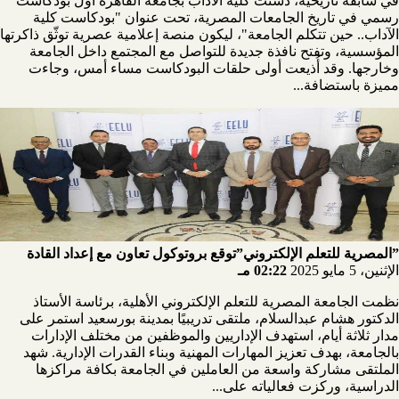
في سابقة تاريخية، دشّنت كلية الآداب بجامعة القاهرة أول بودكاست
رسمي في تاريخ الجامعات المصرية، تحت عنوان "بودكاست كلية
الآداب.. حين تتكلم الجامعة"، ليكون منصة إعلامية عصرية توثّق ذاكرتها
المؤسسية، وتفتح نافذة جديدة للتواصل مع المجتمع داخل الجامعة
وخارجها. وقد أُذيعت أولى حلقات البودكاست مساء أمس، وجاءت
مميزة باستضافة...
”المصرية للتعلم الإلكتروني”توقع بروتوكول تعاون مع إعداد القادة
الإثنين، 5 مايو 2025
02:22 مـ
نظمت الجامعة المصرية للتعلم الإلكتروني الأهلية، برئاسة الأستاذ
الدكتور هشام عبدالسلام، ملتقى تدريبيًا بمدينة بورسعيد استمر على
مدار ثلاثة أيام، استهدف الإداريين والموظفين من مختلف الإدارات
بالجامعة، بهدف تعزيز المهارات المهنية وبناء القدرات الإدارية. شهد
الملتقى مشاركة واسعة من العاملين في الجامعة بكافة مراكزها
الدراسية، وركزت فعالياته على...