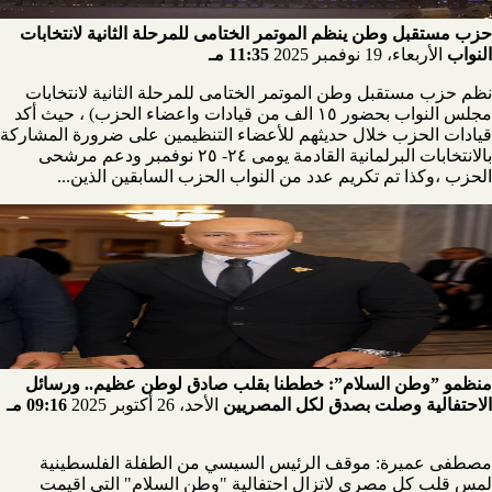
حزب مستقبل وطن ينظم الموتمر الختامى للمرحلة الثانية لانتخابات
النواب
الأربعاء، 19 نوفمبر 2025
11:35 مـ
نظم حزب مستقبل وطن الموتمر الختامى للمرحلة الثانية لانتخابات
مجلس النواب بحضور ١٥ الف من قيادات واعضاء الحزب) ، حيث أكد
قيادات الحزب خلال حديثهم للأعضاء التنظيمين على ضرورة المشاركة
بالانتخابات البرلمانية القادمة يومى ٢٤- ٢٥ نوفمبر ودعم مرشحى
الحزب ،وكذا تم تكريم عدد من النواب الحزب السابقين الذين...
منظمو ”وطن السلام”: خططنا بقلب صادق لوطن عظيم.. ورسائل
الاحتفالية وصلت بصدق لكل المصريين
الأحد، 26 أكتوبر 2025
09:16 مـ
مصطفى عميرة: موقف الرئيس السيسي من الطفلة الفلسطينية
لمس قلب كل مصري لاتزال احتفالية "وطن السلام" التي اقيمت