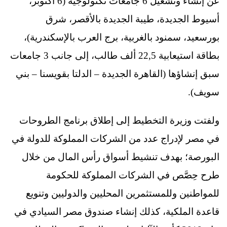
عن إنشاء وتشغيل 6 جامعات تكنولوجية (6 أكتوبر،
أسيوط الجديدة، طيبة الجديدة بالأقصر، شرق
بورسعيد، سمنود بالغربية، برج العرب بالإسكندرية)،
بطاقة استيعابية 22,5 ألف طالب، إلى جانب 3 جامعات
سبق إنشاؤها (القاهرة الجديدة – الدلتا بقويسنا – بني
سويف).
ولفتت وزيرة التخطيط إلى إطلاق برنامج الطروحات
في مصر لإدراج عدد من الشركات المملوكة للدولة في
البورصة؛ بهدف تنشيط أسواق رأس المال من خلال
طرح حِصَّص في الشركات المملوكة للحكومة
للمواطنين وللمستثمرين المحليين والدوليين وتنويع
قاعدة الملكية، كذلك إنشاء صندوق مصر السيادي في