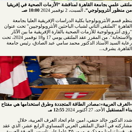
ملتقى علمي بجامعة القاهرة لمناقشة ”الأزمات الصحية في إفريقيا
من منظور أنثروبولوجي”.
السبت، 2 نوفمبر 2024
10:00 صـ
ينظم قسم الأنثروبولوجيا بكلية الدراسات الإفريقية العليا بجامعة
القاهرة "الملتقى الثاني لشباب الباحثين الأنثروبولوجيين" تحت عنوان
"رؤى أنثروبولوجية للأزمات الصحية بالقارة الإفريقية ما بين الآثار
والاستجابة". من المقرر عقد الملتقى يومي 17 و18 نوفمبر 2024، تحت
رعاية السيد الأستاذ الدكتور محمد سامي عبد الصادق، رئيس جامعة
القاهرة. يشرف...
«الغرف العربية»:مصادر الطاقة المتجددة وطرق استخدامها هي مفتاح
بناء المستقبل
الأحد، 27 أكتوبر 2024
12:55 مـ
شدد الدكتور خالد حنفي، امين عام اتحاد الغرف العربية، خلال
مشاركته في أعمال الملتقى العربي النمساوي الرابع عشر، الذي عقد
في فيينا تزامنا مع ذكرى مرور ٣٥ عاما على تاسيس الغرفة العربية