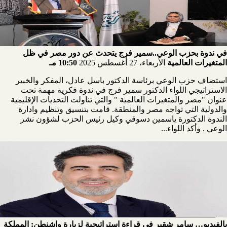
في ندوة بحزب الوعي..سمير فرج يتحدث عن دور مصر في ظل
المتغيرات العالمية
الأربعاء، 27 أغسطس 2025
10:50 مـ
استضاف حزب الوعي برئاسة الدكتور باسل عادل، المفكر والخبير
الاستراتيجي اللواء الدكتور سمير فرج في ندوة فكرية مهمة تحت
عنوان "مصر والمتغيرات العالمية " والتي تناولت التحديات الإقليمية
والدولية التي تواجه مصر والمنطقة. قامت بتنسيق وتنظيم وادارة
الندوة الدكتورة ياسمين دسوقي وكيل رئيس الحزب لشؤون نشر
الوعي . وأكد اللواء...
بالفيديو… سامر شقير في قراءة استراتيجية لزيارة واشنطن: المملكة