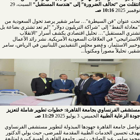
انتقلت من ”تحالف الضرورة” إلى ”هندسة المستقبل”
السبت، 29
نوفمبر 2025
10:16 صـ
تحت عنوان "فن السيطرة"… سامر شقير يرصد تحول السعودية من
"معادلة النفط" إلى "شراكة التريليون دولار" "لم تعد تشتري بضاعة بل
تشتري المستقبل"… تحليل اقتصادي يكشف أسرار "الانقلاب
الاستراتيجي" في العلاقات السعودية الأمريكية. نشر رائد الأعمال
وخبير الاستثمار، وعضو مجلس التنفيذيين اللبنانيين في الرياض، سامر
شقير، تحليلاً مصوراً ومكتوباً...
مستشفى الفرنساوي بجامعة القاهرة: خطوات تطوير شاملة لتعزيز
جودة الرعاية الطبية
الخميس، 3 يوليو 2025
11:29 صـ
تواصل جامعة القاهرة جهودها المبذولة لتطوير مستشفى الفرنساوي
بهدف تحسين الخدمات الطبية المقدمة للمرضى، حيث يولي الدكتور
محمد سامي عبد الصادق، رئيس جامعة القاهرة، أهمية كبيرة لمتابعة