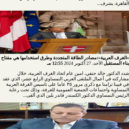
القاهرة. يشرف...
«الغرف العربية»:مصادر الطاقة المتجددة وطرق استخدامها هي مفتاح
بناء المستقبل
الأحد، 27 أكتوبر 2024
12:55 مـ
شدد الدكتور خالد حنفي، امين عام اتحاد الغرف العربية، خلال
مشاركته في أعمال الملتقى العربي النمساوي الرابع عشر، الذي عقد
في فيينا تزامنا مع ذكرى مرور ٣٥ عاما على تاسيس الغرفة العربية
النمساوية واجتماعات الجمعية العمومية للغرفة، وذلك تحت رعاية
الرئيس النمساوي الدكتور الكسندر فاندر بلين الذي ألقى...