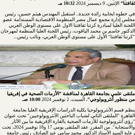
ثقافتنا”
الإثنين، 9 ديسمبر 2024
10:32 مـ
في خطوه ايجابية رائدة جديدة.. استقبل المهندس هيثم حسين، رئيس
مجلس إدارة مجمع عمال مصر المنظومة الاقتصادية المستدامة عضو
اللجنة العليا لمبادرة كرتنا ثقافتنا الاول على مستوى الوطن العربي
الدكتور جاسم بن محمد الياقوت، رئيس اللجنة العليا المنظمة لمهرجان
"كرتنا ثقافتنا" الأول على مستوى الوطن العربي، ونائب رئيس...
ملتقى علمي بجامعة القاهرة لمناقشة ”الأزمات الصحية في إفريقيا
من منظور أنثروبولوجي”.
السبت، 2 نوفمبر 2024
10:00 صـ
ينظم قسم الأنثروبولوجيا بكلية الدراسات الإفريقية العليا بجامعة
القاهرة "الملتقى الثاني لشباب الباحثين الأنثروبولوجيين" تحت عنوان
"رؤى أنثروبولوجية للأزمات الصحية بالقارة الإفريقية ما بين الآثار
والاستجابة". من المقرر عقد الملتقى يومي 17 و18 نوفمبر 2024، تحت
رعاية السيد الأستاذ الدكتور محمد سامي عبد الصادق، رئيس جامعة