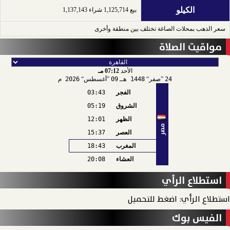
الكيلو
بيع 1,125,714 شراء 1,137,143
سعر الذهب بمحلات الصاغة تختلف بين منطقة وأخرى
مواقيت الصلاة
الأحد
07:12 مـ
24
صفر
1448 هـ
09
أغسطس
2026 م
الفجر
03:43
الشروق
05:19
الظهر
12:01
مصر
العصر
15:37
المغرب
18:43
العشاء
20:08
استطلاع الرأي
استطلاع الرأي: اضغط للتحميل
الفيس بوك