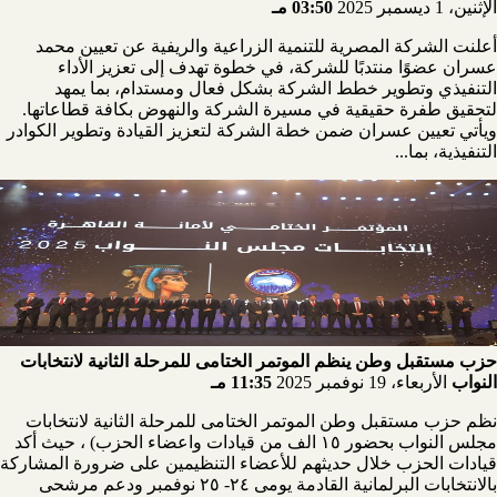
الإثنين، 1 ديسمبر 2025
03:50 مـ
أعلنت الشركة المصرية للتنمية الزراعية والريفية عن تعيين محمد
عسران عضوًا منتدبًا للشركة، في خطوة تهدف إلى تعزيز الأداء
التنفيذي وتطوير خطط الشركة بشكل فعال ومستدام، بما يمهد
لتحقيق طفرة حقيقية في مسيرة الشركة والنهوض بكافة قطاعاتها.
ويأتي تعيين عسران ضمن خطة الشركة لتعزيز القيادة وتطوير الكوادر
التنفيذية، بما...
حزب مستقبل وطن ينظم الموتمر الختامى للمرحلة الثانية لانتخابات
النواب
الأربعاء، 19 نوفمبر 2025
11:35 مـ
نظم حزب مستقبل وطن الموتمر الختامى للمرحلة الثانية لانتخابات
مجلس النواب بحضور ١٥ الف من قيادات واعضاء الحزب) ، حيث أكد
قيادات الحزب خلال حديثهم للأعضاء التنظيمين على ضرورة المشاركة
بالانتخابات البرلمانية القادمة يومى ٢٤- ٢٥ نوفمبر ودعم مرشحى