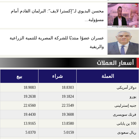
محسن البديوي لـ”إكسترا لايف”: البرلمان القادم أمام
مسؤولية...
عسران عضوًا منتدبًا للشركة المصرية للتنمية الزراعية
والريفية
أسعار العملات
العملة
شراء
بيع
دولار أمريكى​
18.8303
18.9083
يورو​
19.1824
19.2638
جنيه إسترلينى​
22.5549
22.6560
فرنك سويسرى​
19.3608
19.4430
100 ين يابانى​
13.8580
13.9165
ريال سعودى​
5.0159
5.0370