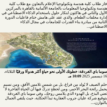
فاز طلاب كلية هندسة وتكنولوجيا الإعلام بالتعاون مع طلاب كلية
هندسة وتكنولوجيا المعلومات بالجامعة الألمانية بالقاهرة بالمركزين
الأول والثاني في هاكثون ابتكار حلول باستخدام الذكاء الاصطناعي في
إدارة مخلفات الطعام، والذي عقد على هامش ختام فاعليات الدورة
الثانية من مبادرة بناء القدرات للجامعات في مجال الذكاء
الاصطناعي...
سوما باي الغردقة: خطوتك الأولى نحو حياةٍ أكثر هدوءًا ورقيًا
الثلاثاء،
16 ديسمبر 2025
10:09 مـ
حلم الصيف لا يُولد من فراغ، بل من شمسٍ تلامس الأفق، ومن نسيمٍ
يحمل رائحة البحر الأحمر، ومن لحظةٍ تدرك فيها أن الحياة الفاخرة لا
تعني البذخ، بل الهدوء الذي يلامس روحك، وفي سوما باي الغردقة
بتوقيع شركة عليان جروب العقارية تبدأ الحكاية، حيث يلتقي الجمال
بالتوازن،...