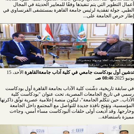
أعمال التطوير التي يتم تنفيذها وفقًا للمعايير الحديثة في المجال
الطبي. جولة تفقدية لرئيس جامعة القاهرة بمستشفى الفرنساوي في
إطار حرص الجامعة على...
تدشين أول بودكاست جامعي في كلية آداب جامعةالقاهرة
الأحد، 15
يونيو 2025
08:46 صـ
في سابقة تاريخية، دشّنت كلية الآداب بجامعة القاهرة أول بودكاست
رسمي في تاريخ الجامعات المصرية، تحت عنوان "بودكاست كلية
الآداب.. حين تتكلم الجامعة"، ليكون منصة إعلامية عصرية توثّق ذاكرتها
المؤسسية، وتفتح نافذة جديدة للتواصل مع المجتمع داخل الجامعة
وخارجها. وقد أُذيعت أولى حلقات البودكاست مساء أمس، وجاءت
مميزة باستضافة...