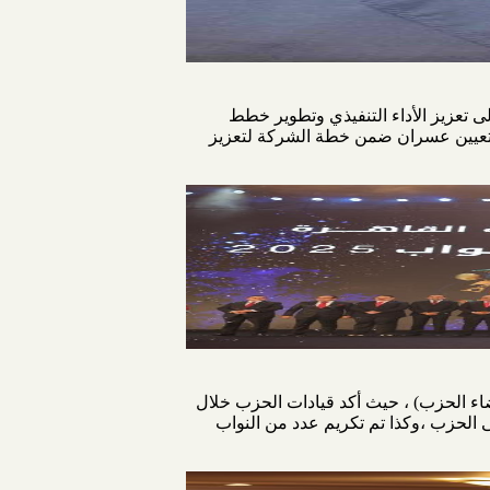
ى تعزيز الأداء التنفيذي وتطوير خطط
 تعيين عسران ضمن خطة الشركة لتعزيز
نية لانتخابات مجلس النواب بحضور ١٥ الف من قيادات واعضاء الحزب) ، حيث أكد قيادات الحزب خلال
خابات البرلمانية القادمة يومى ٢٤- ٢٥ نوفمبر ودعم مرشحى الحزب ،وكذا تم تكريم عدد من النواب