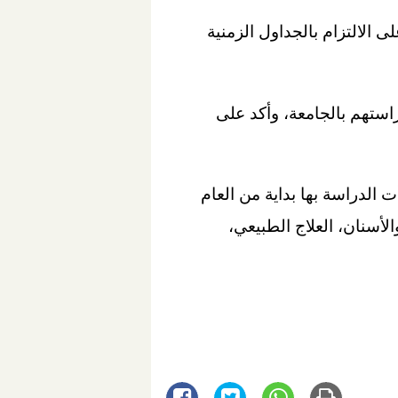
ت الجامعة لامتحانات نهاية العام الدراسى 2022/2023، مؤكدًا على الالتزام بالجداول الزمنية
ستهم بالجامعة، وأكد على
معة سفنكس أنشئت بعد صدور القرار الجمهوري رقم 36 لسنة 2019، وبدأت الدراسة بها بداية من العام
ة وتضم 6 كليات وهي (طب الفم والأسنان، العلاج الطبيعي،