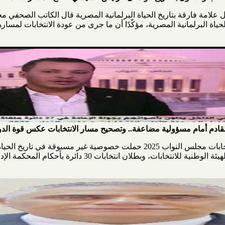
يوي: انتخابات "نواب 2025" ستظل علامة فارقة بتاريخ الحياة البرلمانية المصرية قال ال
اريخ الحياة البرلمانية المصرية، مؤكّدًا أن ما جرى من عودة الانتخابات لمس
لقادم أمام مسؤولية مضاعفة.. وتصحيح مسار الانتخابات عكس قوة الدو
قال الكاتب الصحفي محسن البديوي، إن انتخابات مجلس النواب 2025 حملت خصوصية غ
مرة إلغاء الانتخابات في 19 دائرة بقرار من الهيئة الوطنية للانتخ