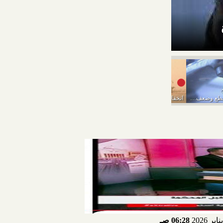
تفاصيل حالة الطقس المتوقعة من ال
”مياه القاهرة”: قطع وضعف المياه ببعض المناطق بالقاهرة...
انخفاض فى درجات الحرارة وأمطار..«الأرصاد» تعلن تفاصيل حالة...
السياحة الإلكترونية: اسعار العمرة انخفضت بعد إلغاء تكاليف...
06:28 صـ