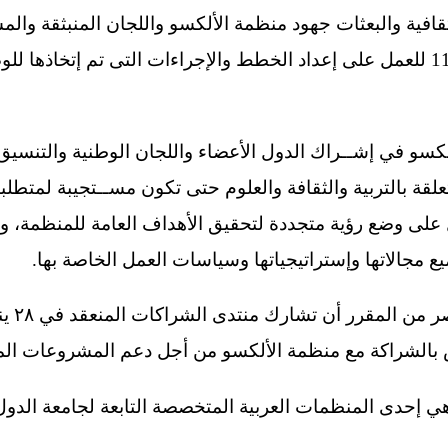
افية والبعثات جهود منظمة الألكسو واللجان المنبثقة وال
الدورة الــ 116 إلى الدورة الــ 119 للعمل على إعداد الخطط والإجراءات التى
سو في إشــراك الدول الأعضاء واللجان الوطنية والتنسيق 
تعلقة بالتربية والثقافة والعلوم حتى تكون مســتجيبة لمتط
 على وضع رؤية متجددة لتحقيق الأهداف العامة للمنظمة، وذ
ع مجالاتها وإستراتيجياتها وسياسات العمل الخاصة بها.
 بالشراكة مع منظمة الألكسو من أجل دعم المشروعات الم