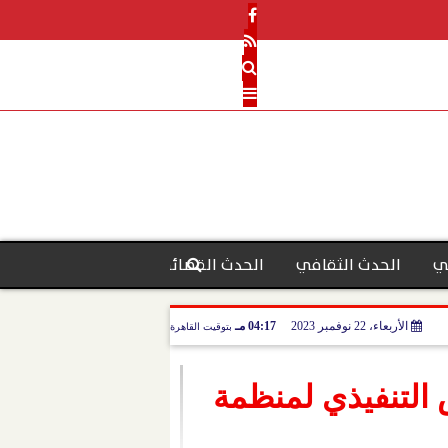
ي
الحدث الثقافي
الحدث القضائي
رأي الحدث
منو
الأربعاء، 22 نوفمبر 2023
04:17 مـ
بتوقيت القاهرة
رة العادية الـ (١٢٠) للمجلس التنفيذي لمنظمة