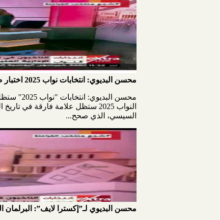
محسن البديوي: انتخابات نواب 2025 اختبار صعب والأطول بالتاريخ.. وتدخل الرئيس السيسي صحح المسار
محسن البد
النواب 2025 ستظل علامة فارقة في ت
السيسي، الذي صحح...
محسن البديوي لـ”إكسترا لايف”: البرلمان ا