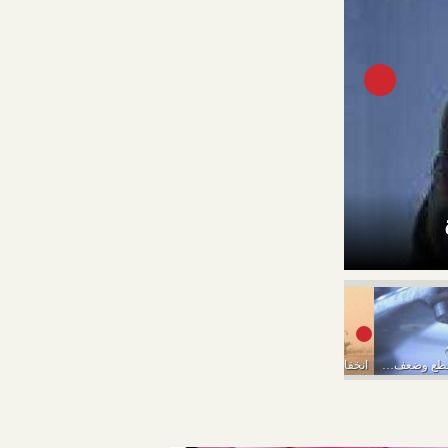
تفاصيل حالة الطقس المتوقعة من ال
”مياه القاهرة”: قطع وضعف المياه ببعض المناطق بالقاهرة...
انخفاض فى درجات الحرارة وأمطار..«الأرصاد» تعلن تفاصيل حالة...
السياحة الإلكترونية: اسعار العمرة انخفضت بعد إلغاء تكاليف...