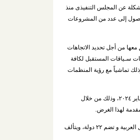
مشكلة عن المجلس التنفيذى منذ
 تم إتخاذها للوصول إلى عدد من المشروعات
معها من أجل تحديد الاتجاهات
لبات سـياقات المستقبل لكافة
لك تماشياً مع رؤية المنظمات
وأشار د. شريف صالح إلى أن مصر من المقرر أن تشارك منتدى الشراكات المنعقد في ٢٨ يناير ٢٠٢٤، وذلك من خلال
قدمة لهذا الغرض.
جدير بالذكر أن منظمة الألكسو هي إحدى المنظمات العربية المتخصصة التابعة لجامعة الدول العربية و تضم ٢٢ دولة، ويتألف