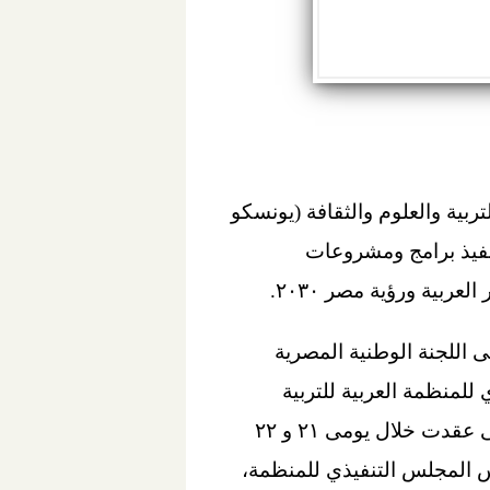
ربية والعلوم والثقافة (يونسكو
نفيذ برامج ومشروعات
بية ورؤية مصر ٢٠٣٠.
اللجنة الوطنية المصرية
للمنظمة العربية للتربية
والثقافة والعلوم "ألكسو" في أعمال الدورة العادية الـ (١٢٠) للمجلس التنفيذي للألكسو، التى عقدت خلال يومى ٢١ و ٢٢
يس المجلس التنفيذي للمنظمة،