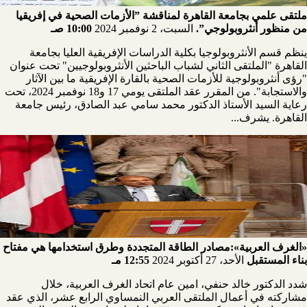
ملتقى علمي بجامعة القاهرة لمناقشة ”الأزمات الصحية في إفريقيا
من منظور أنثروبولوجي”.
السبت، 2 نوفمبر 2024
10:00 صـ
ينظم قسم الأنثروبولوجيا بكلية الدراسات الإفريقية العليا بجامعة
القاهرة "الملتقى الثاني لشباب الباحثين الأنثروبولوجيين" تحت عنوان
"رؤى أنثروبولوجية للأزمات الصحية بالقارة الإفريقية ما بين الآثار
والاستجابة". من المقرر عقد الملتقى يومي 17 و18 نوفمبر 2024، تحت
رعاية السيد الأستاذ الدكتور محمد سامي عبد الصادق، رئيس جامعة
القاهرة. يشرف...
«الغرف العربية»:مصادر الطاقة المتجددة وطرق استخدامها هي مفتاح
بناء المستقبل
الأحد، 27 أكتوبر 2024
12:55 مـ
شدد الدكتور خالد حنفي، امين عام اتحاد الغرف العربية، خلال
مشاركته في أعمال الملتقى العربي النمساوي الرابع عشر، الذي عقد