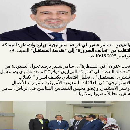
بالفيديو… سامر شقير في قراءة استراتيجية لزيارة واشنطن: المملكة
انتقلت من ”تحالف الضرورة” إلى ”هندسة المستقبل”
السبت، 29
نوفمبر 2025
10:16 صـ
تحت عنوان "فن السيطرة"… سامر شقير يرصد تحول السعودية من
"معادلة النفط" إلى "شراكة التريليون دولار" "لم تعد تشتري بضاعة بل
تشتري المستقبل"… تحليل اقتصادي يكشف أسرار "الانقلاب
الاستراتيجي" في العلاقات السعودية الأمريكية. نشر رائد الأعمال
وخبير الاستثمار، وعضو مجلس التنفيذيين اللبنانيين في الرياض، سامر
شقير، تحليلاً مصوراً ومكتوباً...