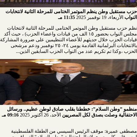
حزب مستقبل وطن ينظم الموتمر الختامى للمرحلة الثانية لانتخابات
النواب
الأربعاء، 19 نوفمبر 2025
11:35 مـ
نظم حزب مستقبل وطن الموتمر الختامى للمرحلة الثانية لانتخابات
مجلس النواب بحضور ١٥ الف من قيادات واعضاء الحزب) ، حيث أكد
قيادات الحزب خلال حديثهم للأعضاء التنظيمين على ضرورة المشاركة
بالانتخابات البرلمانية القادمة يومى ٢٤- ٢٥ نوفمبر ودعم مرشحى
الحزب ،وكذا تم تكريم عدد من النواب الحزب السابقين الذين...
منظمو ”وطن السلام”: خططنا بقلب صادق لوطن عظيم.. ورسائل
الاحتفالية وصلت بصدق لكل المصريين
الأحد، 26 أكتوبر 2025
09:16 مـ
مصطفى عميرة: موقف الرئيس السيسي من الطفلة الفلسطينية
لمس قلب كل مصري لاتزال احتفالية "وطن السلام" التي اقيمت