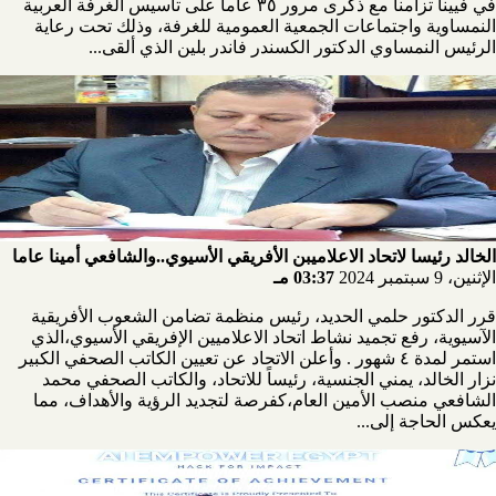
في فيينا تزامنا مع ذكرى مرور ٣٥ عاما على تاسيس الغرفة العربية
النمساوية واجتماعات الجمعية العمومية للغرفة، وذلك تحت رعاية
الرئيس النمساوي الدكتور الكسندر فاندر بلين الذي ألقى...
الخالد رئيسا لاتحاد الاعلاميبن الأفريقي الأسيوي..والشافعي أمينا عاما
الإثنين، 9 سبتمبر 2024
03:37 مـ
قرر الدكتور حلمي الحديد، رئيس منظمة تضامن الشعوب الأفريقية
الآسيوية، رفع تجميد نشاط اتحاد الاعلاميين الإفريقي الأسيوي،الذي
استمر لمدة ٤ شهور . وأعلن الاتحاد عن تعيين الكاتب الصحفي الكبير
نزار الخالد، يمني الجنسية، رئيساً للاتحاد، والكاتب الصحفي محمد
الشافعي منصب الأمين العام،كفرصة لتجديد الرؤية والأهداف، مما
يعكس الحاجة إلى...