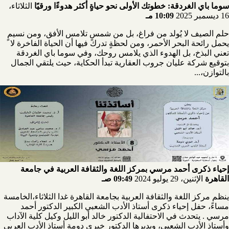
سوما باي الغردقة: خطوتك الأولى نحو حياةٍ أكثر هدوءًا ورقيًا
الثلاثاء،
16 ديسمبر 2025
10:09 مـ
حلم الصيف لا يُولد من فراغ، بل من شمسٍ تلامس الأفق، ومن نسيمٍ
يحمل رائحة البحر الأحمر، ومن لحظةٍ تدرك فيها أن الحياة الفاخرة لا
تعني البذخ، بل الهدوء الذي يلامس روحك، وفي سوما باي الغردقة
بتوقيع شركة عليان جروب العقارية تبدأ الحكاية، حيث يلتقي الجمال
بالتوازن،...
إحياء ذكرى أحمد مرسي بمركز اللغة والثقافة العربية في جامعة
القاهرة
الإثنين، 29 يوليو 2024
09:49 صـ
ينظم مركز اللغة والثقافة العربية بجامعة القاهرة غدا الثلاثاء،الخامسة
مساءً، حفل إحياء ذكرى أستاذ الأدب الشعبي الكبير الدكتور أحمد
مرسي . يتحدث في الاحتفالية الدكتور خالد أبو الليل وكيل كلية الآداب
وأستاذ الأدب الشعبي، ويديرها الدكتور خيري دومة أستاذ الأدب العربي