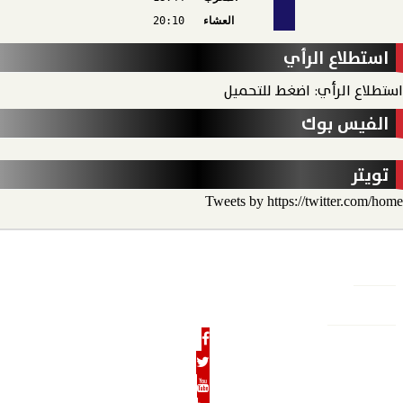
العشاء
20:10
استطلاع الرأي
استطلاع الرأي: اضغط للتحميل
الفيس بوك
تويتر
Tweets by https://twitter.com/home
الأخبار
الحدث الاقتصادي
الحدث الخارجي
رأي الحدث
منو
الحدث نيوز
الرئيسية
من نحن
رئيس التحرير
هيئة التحرير
بنوك