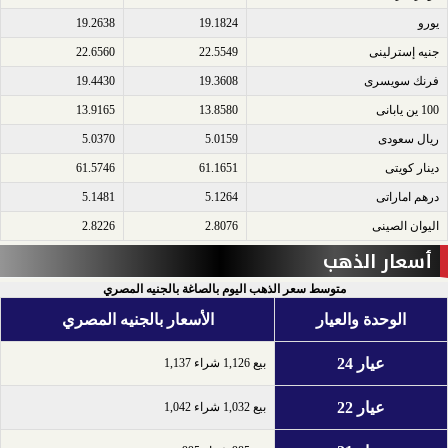
يورو​
19.1824
19.2638
جنيه إسترلينى​
22.5549
22.6560
فرنك سويسرى​
19.3608
19.4430
100 ين يابانى​
13.8580
13.9165
ريال سعودى​
5.0159
5.0370
دينار كويتى​
61.1651
61.5746
درهم اماراتى​
5.1264
5.1481
اليوان الصينى​
2.8076
2.8226
أسعار الذهب
متوسط سعر الذهب اليوم بالصاغة بالجنيه المصري
الوحدة والعيار
الأسعار بالجنيه المصري
عيار 24
بيع 1,126 شراء 1,137
عيار 22
بيع 1,032 شراء 1,042