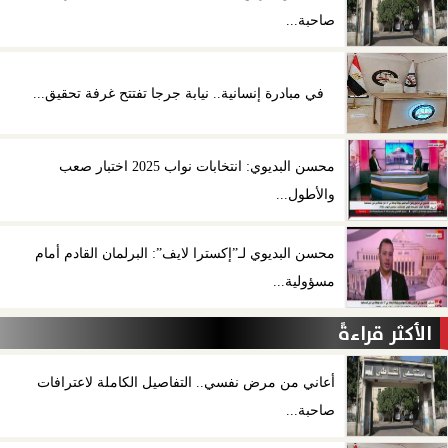
صاحبة...
في مبادرة إنسانية.. نيابة جرجا تفتتح غرفة تحقيق...
محسن البديوي: انتخابات نواب 2025 اختبار صعب
والأطول...
محسن البديوي لـ”إكسترا لايف”: البرلمان القادم أمام
مسؤولية...
الأكثر قراءةً
أعاني من مرض نفسي.. التفاصيل الكاملة لاعترافات
صاحبة...