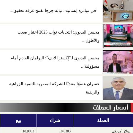
في مبادرة إنسانية.. نيابة جرجا تفتتح غرفة تحقيق...
محسن البديوي: انتخابات نواب 2025 اختبار صعب
والأطول...
محسن البديوي لـ”إكسترا لايف”: البرلمان القادم أمام
مسؤولية...
عسران عضوًا منتدبًا للشركة المصرية للتنمية الزراعية
والريفية
أسعار العملات
العملة
شراء
بيع
دولار أمريكى​
18.8303
18.9083