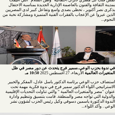
بمدينة الثقافة والفنون بالعاصمة الإدارية الجديدة بمناسبة الاحتفال
بذكرى نصر أكتوبر ، تحظى بصدى واسع وتفاعل كبير لدى المصريين
الذين عبروا عن الإعجاب بالفقرات الفنية المتميزة ومشاركة نخبة من
النجوم...
في ندوة بحزب الوعي..سمير فرج يتحدث عن دور مصر في ظل
المتغيرات العالمية
الأربعاء، 27 أغسطس 2025
10:50 مـ
استضاف حزب الوعي برئاسة الدكتور باسل عادل، المفكر والخبير
الاستراتيجي اللواء الدكتور سمير فرج في ندوة فكرية مهمة تحت
عنوان "مصر والمتغيرات العالمية " والتي تناولت التحديات الإقليمية
والدولية التي تواجه مصر والمنطقة. قامت بتنسيق وتنظيم وادارة
الندوة الدكتورة ياسمين دسوقي وكيل رئيس الحزب لشؤون نشر
الوعي . وأكد اللواء...