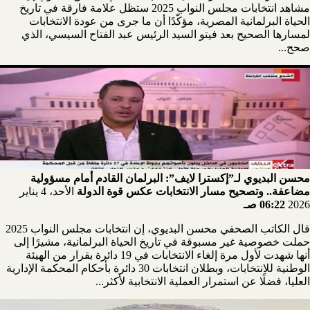
مشاهد انتخابات مجلس النواب 2025 ستظل علامة فارقة في تاريخ
الحياة البرلمانية المصرية، مؤكّدًا أن ما جرى من عودة الانتخابات
لمسارها الصحيح بعد فيتو السيد الرئيس عبد الفتاح السيسي، الذي
صحح...
محسن البديوي لـ”إكسترا لايف”: البرلمان القادم أمام مسؤولية
مضاعفة.. وتصحيح مسار الانتخابات عكس قوة الدولة
الأحد، 4 يناير
2026
06:22 صـ
قال الكاتب الصحفي محسن البديوي، إن انتخابات مجلس النواب 2025
حملت خصوصية غير مسبوقة في تاريخ الحياة البرلمانية، مشيرًا إلى
أنها شهدت لأول مرة إلغاء الانتخابات في 19 دائرة بقرار من الهيئة
الوطنية للانتخابات، وبطلان انتخابات 30 دائرة بأحكام المحكمة الإدارية
العليا، فضلًا عن استمرار العملية الانتخابية لأكثر...