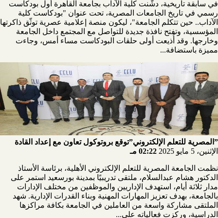
في سابقة تاريخية، دشّنت كلية الآداب بجامعة القاهرة أول بودكاست
رسمي في تاريخ الجامعات المصرية، تحت عنوان "بودكاست كلية
الآداب.. حين تتكلم الجامعة"، ليكون منصة إعلامية عصرية توثّق ذاكرتها
المؤسسية، وتفتح نافذة جديدة للتواصل مع المجتمع داخل الجامعة
وخارجها. وقد أُذيعت أولى حلقات البودكاست مساء أمس، وجاءت
مميزة باستضافة...
”المصرية للتعلم الإلكتروني”توقع بروتوكول تعاون مع إعداد القادة
الإثنين، 5 مايو 2025
02:22 مـ
نظمت الجامعة المصرية للتعلم الإلكتروني الأهلية، برئاسة الأستاذ
الدكتور هشام عبدالسلام، ملتقى تدريبيًا بمدينة بورسعيد استمر على
مدار ثلاثة أيام، استهدف الإداريين والموظفين من مختلف الإدارات
بالجامعة، بهدف تعزيز المهارات المهنية وبناء القدرات الإدارية. شهد
الملتقى مشاركة واسعة من العاملين في الجامعة بكافة مراكزها
الدراسية، وركزت فعالياته على...