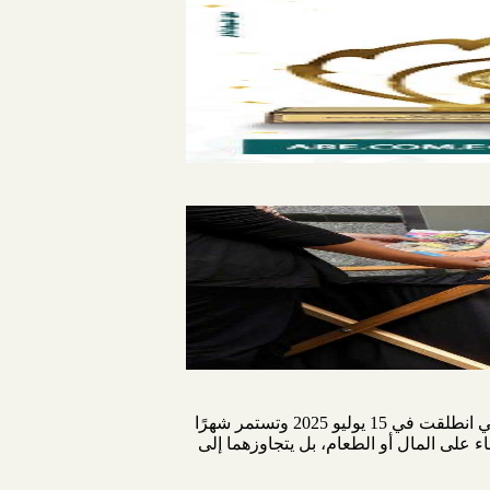
أطلق البنك الزراعي المصري، بالتعاون مع بنك الكساء المصري وبرعاية البنك المركزي،مبادرة "صفحات الخير" التي انطلقت في 15 يوليو 2025 وتستمر شهرًا
اء على المال أو الطعام، بل يتجاوزهما إلى