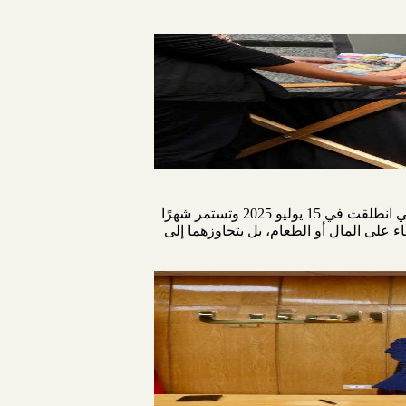
أطلق البنك الزراعي المصري، بالتعاون مع بنك الكساء المصري وبرعاية البنك المركزي،مبادرة "صفحات الخير" التي انطلقت في 15 يوليو 2025 وتستمر شهرًا
اء على المال أو الطعام، بل يتجاوزهما إلى