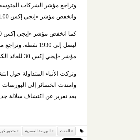
وانخفض مؤشر «إيجي إكس 100 متساوي الأوزان»، بنسبة 1.97% ليصل إلى 2999 نقطة.
مؤشر «إيجي إكس 30 للعائد الكلي» بنسبة 2.3% ليصل إلى 4377 نقطة.
وتركت الأنباء المتداولة حول ان
وامتدت الخسائر إلى البورصات ال
بعد تقرير عن اكتشاف سلالة جدي
الحدث
البورصة المصرية
متحور كورو