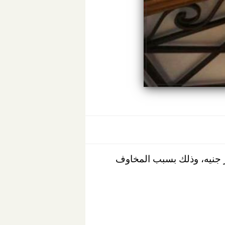
ة المصرية في مستهل بداية جلسة التداول صباح اليوم حوالي 11.3 مليار جنيه، وذلك بسبب المخاوف