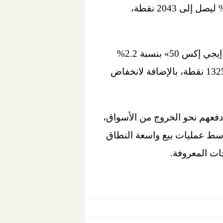
وتراجع مؤشر الشركات المتوسطة والصغيرة «إيجي إكس 70 متساوي الأوزان» بنسبة 1.87% ليصل إلى 2043 نقطة،
كما انخفض مؤشر «إيجي إكس 30» بنسبة 1.66% ليصل إلى 11241 نقطة، وانخفض مؤشر «إيجي إكس 50» بنسبة 2.2%
ليصل إلى 1930 نقطة، وتراجع مؤشر «إيجي إكس 30 محدد الأوزان» بنسبة 2% ليصل إلى 13256 نقطة، بالإضافة لانخفاض
دفعهم نحو الخروج من الأسواق،
 وسط عمليات بيع واسعة النطاق
ات المعروفة.