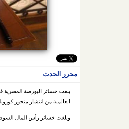
محرر الحدث
العالمية من انتشار متحور كورونا
وبلغت خسائر رأس المال السوقي نحو خلال 10 دقائق من بدء جلس