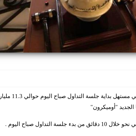
بلغت خسائر البورص
 الجديد "أوميكرون"
ة التداول صباح اليوم .