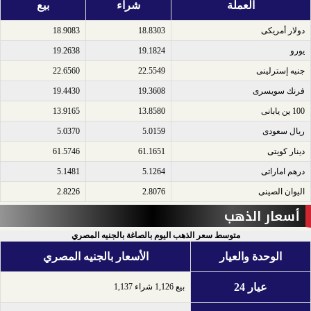
العملة
شراء
بيع
دولار أمريكى​
18.8303
18.9083
يورو​
19.1824
19.2638
جنيه إسترلينى​
22.5549
22.6560
فرنك سويسرى​
19.3608
19.4430
100 ين يابانى​
13.8580
13.9165
ريال سعودى​
5.0159
5.0370
دينار كويتى​
61.1651
61.5746
درهم اماراتى​
5.1264
5.1481
اليوان الصينى​
2.8076
2.8226
أسعار الذهب
متوسط سعر الذهب اليوم بالصاغة بالجنيه المصري
الوحدة والعيار
الأسعار بالجنيه المصري
عيار 24
بيع 1,126 شراء 1,137