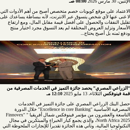
الإثنين، 30 مارس 2026
08:00 صـ
الاعتماد على موقع كوبونات خصم متخصص أصبح من أهم الأدوات التي
لا غنى عنها لأي شخص يتسوق عبر الانترنت، لأنه ببساطة يساعدك على
تقليل النفقات والحصول على أفضل قيمة مقابل المال، ومع ارتفاع
الأسعار وتزايد العروض المختلفة لم يعد التسوق مجرد اختيار منتج
ودفع ثمنه بل أصبح يحتاج...
”الزراعي المصري” يحصد جائزة التميز في الخدمات المصرفية من
قمة فينوفكس
الثلاثاء، 13 مايو 2025
12:10 مـ
حصل البنك الزراعي المصري على جائزة التميز في الخدمات
المصرفية الأساسية "Excellence in core Banking" خلال الدورة
التاسعة والعشرون من مؤتمر فينوفكس شمال أفريقيا " "Finnovex
North Africa 2025، والذي يجمع كبار الخبراء والمبتكرين في مجال
التكنولوجيا المالية، وتأتي هذه الجائزة تقديراً للإنجازات الملحوظة التي