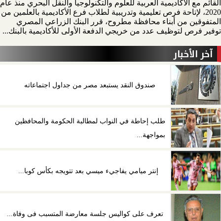
القائم مع الاكاديمية العربية للعلوم والتكنولوجيا والنقل البحري منذ عام
2020، لإتاحة فرص تعليمية وتدريبية لطلاب فرع الأكاديمية بالعلمين من
المتفوقين من أبناء محافظة مطروح، قرر البنك الزراعي المصري
توفير فرص لتوظيف عدد من خريجي الدفعة الأولى للأكاديمية بالبنك...
آخر الأخبار
صندوق النقد يستبعد مصر من جداول اجتماعاته
طلب إحاطة في النواب لمطالبة الحكومة والمحافظين
بمواجهة...
إنتر ميامي يفاجيء ميسي بعد تتويجه بكأس كوبا...
تعرف على كواليس جلسة معارضة المتسبب فى وفاة...