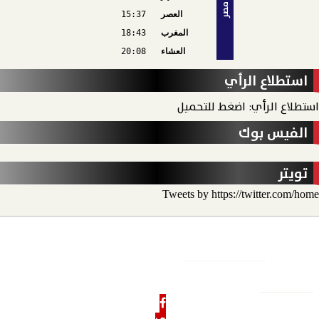
مصر
العصر
15:37
المغرب
18:43
العشاء
20:08
استطلاع الرأي
استطلاع الرأي: اضغط للتحميل
الفيس بوك
تويتر
Tweets by https://twitter.com/home
الأخبار
الحدث الاقتصادي
الحدث الخارجي
رأي الحدث
منو
الحدث نيوز
الرئيسية
من نحن
رئيس التحرير
هيئة التحرير