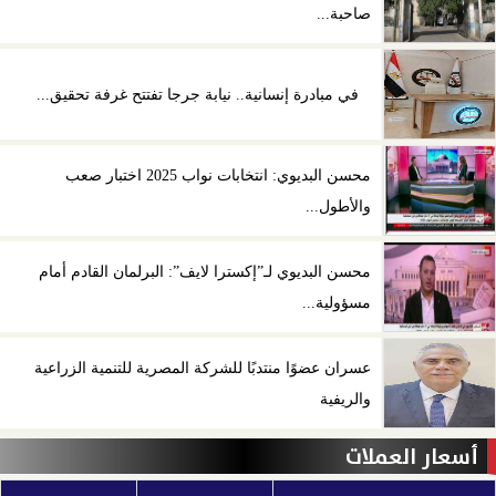
صاحبة...
في مبادرة إنسانية.. نيابة جرجا تفتتح غرفة تحقيق...
محسن البديوي: انتخابات نواب 2025 اختبار صعب
والأطول...
محسن البديوي لـ”إكسترا لايف”: البرلمان القادم أمام
مسؤولية...
عسران عضوًا منتدبًا للشركة المصرية للتنمية الزراعية
والريفية
أسعار العملات