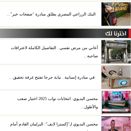
البنك الزراعي المصري يطلق مبادرة “صفحات خير”...
اخترنا لك
أعاني من مرض نفسي.. التفاصيل الكاملة لاعترافات
صاحبة...
في مبادرة إنسانية.. نيابة جرجا تفتتح غرفة تحقيق...
محسن البديوي: انتخابات نواب 2025 اختبار صعب
والأطول...
محسن البديوي لـ”إكسترا لايف”: البرلمان القادم أمام