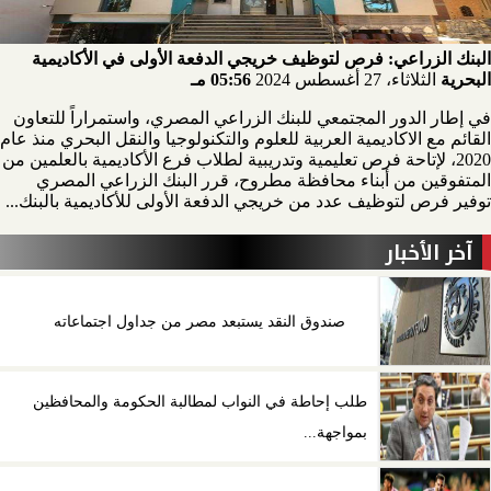
البنك الزراعي: فرص لتوظيف خريجي الدفعة الأولى في الأكاديمية
البحرية
الثلاثاء، 27 أغسطس 2024
05:56 مـ
في إطار الدور المجتمعي للبنك الزراعي المصري، واستمراراً للتعاون
القائم مع الاكاديمية العربية للعلوم والتكنولوجيا والنقل البحري منذ عام
2020، لإتاحة فرص تعليمية وتدريبية لطلاب فرع الأكاديمية بالعلمين من
المتفوقين من أبناء محافظة مطروح، قرر البنك الزراعي المصري
توفير فرص لتوظيف عدد من خريجي الدفعة الأولى للأكاديمية بالبنك...
آخر الأخبار
صندوق النقد يستبعد مصر من جداول اجتماعاته
طلب إحاطة في النواب لمطالبة الحكومة والمحافظين
بمواجهة...