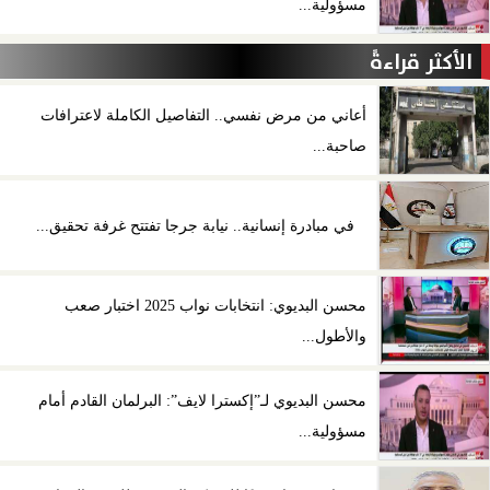
مسؤولية...
الأكثر قراءةً
أعاني من مرض نفسي.. التفاصيل الكاملة لاعترافات
صاحبة...
في مبادرة إنسانية.. نيابة جرجا تفتتح غرفة تحقيق...
محسن البديوي: انتخابات نواب 2025 اختبار صعب
والأطول...
محسن البديوي لـ”إكسترا لايف”: البرلمان القادم أمام
مسؤولية...