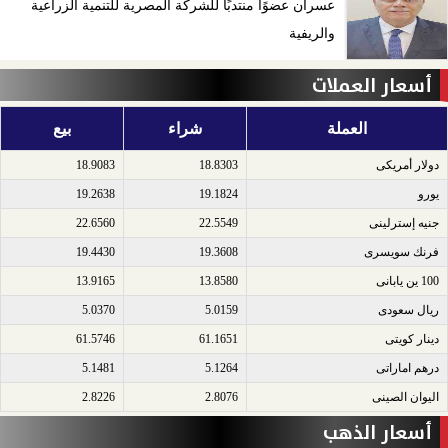
عسران عضوًا منتدبًا للشركة المصرية للتنمية الزراعية
والريفية
أسعار العملات
العملة
شراء
بيع
دولار أمريكى​
18.8303
18.9083
يورو​
19.1824
19.2638
جنيه إسترلينى​
22.5549
22.6560
فرنك سويسرى​
19.3608
19.4430
100 ين يابانى​
13.8580
13.9165
ريال سعودى​
5.0159
5.0370
دينار كويتى​
61.1651
61.5746
درهم اماراتى​
5.1264
5.1481
اليوان الصينى​
2.8076
2.8226
أسعار الذهب