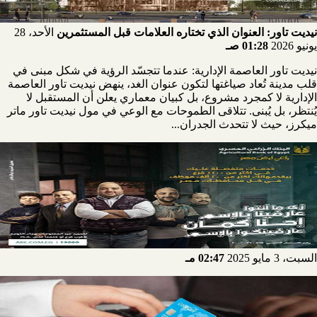
نيديت تاور: العنوان الذي تختاره العلامات قبل المستثمرين
الأحد، 28
يونيو 2026
01:28 صـ
نيديت تاور العاصمة الإدارية: عندما تتجسّد الرؤية في شكل مبنى في
قلب مدينة تُعاد صياغتها لتكون عنوان الغد، ينهض نيديت تاور العاصمة
الإدارية لا كمجرد مشروع، بل كبيان معماري يعلن أن المستقبل لا
يُنتظر، بل يُبنى. تتلاقى الطموحات مع الوعي في مول نيديت تاور ماتر
ميكرز، حيث لا تتحدث الجدران...
السبت، 3 مايو 2025
02:47 مـ