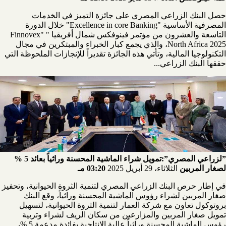
حصل البنك الزراعي المصري على جائزة التميز في الخدمات
المصرفية الأساسية "Excellence in core Banking" خلال الدورة
التاسعة والعشرون من مؤتمر فينوفكس شمال أفريقيا " "Finnovex
North Africa 2025، والذي يجمع كبار الخبراء والمبتكرين في مجال
التكنولوجيا المالية، وتأتي هذه الجائزة تقديراً للإنجازات الملحوظة التي
حققها البنك الزراعي...
”لزراعي المصري”:تمويل شراء الماشية المحسنة وراثياً بعائد 5 %
لصغار المربين
الثلاثاء، 29 أبريل 2025
03:20 مـ
في إطار حرص البنك الزراعي المصري لتنمية الثروة الحيوانية، وتحفيز
صغار المربين لشراء رؤوس الماشية المحسنة وراثياً، وقع البنك
بروتوكول تعاون مع شركة العمار لتنمية الثروة الحيوانية، لتسهيل
تمويل صغار المربين والمزارعين من سكان الريف لشراء وتربية
رؤوس الماشية المحسنة وراثياً عالية الإنتاجية بفائدة مدعمة 5 %،