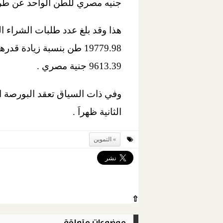
جنيه مصري للطن الواحد عن طريق منصة الب
9613.39 جنية مصري .
الثانية ظهراَ .
التموين
⇧
موضوعات متعلقة