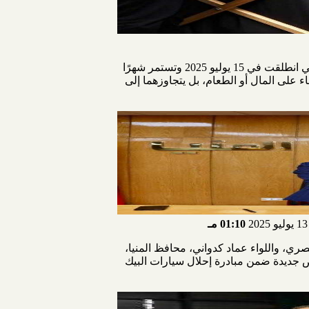
أطلق البنك الزراعي المصري، بالتعاون مع بنك الكساء المصري وبرعاية البنك المركزي،مبادرة "صفحات الخير" التي انطلقت في 15 يوليو 2025 وتستمر شهرًا
اء على المال أو الطعام، بل يتجاوزهما إلى
01:10 مـ
يذي للبنك الزراعي المصري، واللواء عماد كدواني، محافظ المنيا،
اضي أملاك الدولة. كما شهدا معًا احتفالية تسليم 130 سيارة ميكروباص جديدة ضمن مبادرة إحلال سيارات البيك