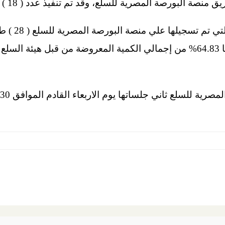
ورصة المصرية للسلع، وقد تم تنفيذ عدد ( 18 ) عملية شراء بالفعل .
هذا وقد بلغ عد
19779.98 طن بنسبة زيادة قدرها 64.83% من إجمالي الكمية المعروضة من قبل