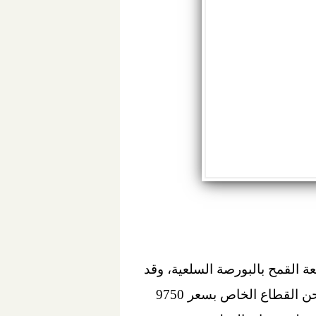
 الموافق 27 نوفمبر، تم بداية طرح سلعة القمح بالبورصة السلعية، وقد
قامت الهيئة العامة للسلع التموينية بطرح كمية 12 ألف طن قمح روسي مستورد للبيع لمطاحن القطاع الخاص بسعر 9750