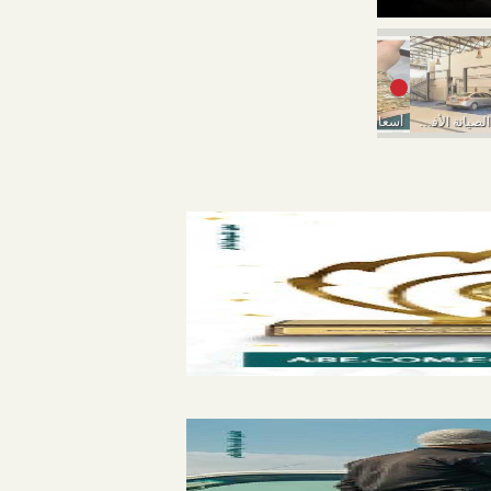
إزاي تختار مركز الصيانة الأفضل عشان ما تدفعش...
أسعار الذهب تواصل السقوط اليوم الخميس
أسعار الذهب اليوم الأربعاء 9-3-2022..انخفاض في بداية التعاملات