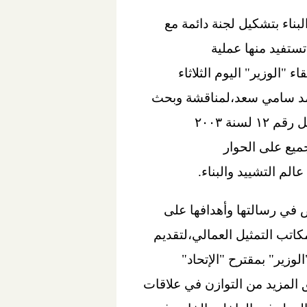
ناء بتشكيل لجنة دائمة مع
ستفيد منها عملية
 "الوزير" اليوم الثلاثاء
محمد سامي سعد،لمناقشة وبحث
بعض البنود الخاصة بحماية ورعاية العمالة داخل قطاع البناء والتشييد في تعديلات قانون العمل رقم ١٢ لسنة ٢٠٠٣
يع على الحوار
لم التشييد والبناء.
ص في رسالتها وأهدافها على
كاتب التمثيل العمالي،لتقديم
زير" بمقترح "الإتحاد"
 المزيد من التوازن في علاقات