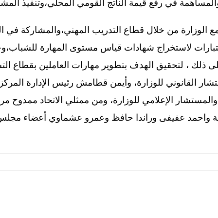
والمساهمة في رفع قيمة الناتج القومي المحلي،وتنفيذ المش
 مع الوزارة من خلال قطاع التدريب المهني،والمشاركة في ال
اختبارات لاستخراج شهادات قياس مستوى المهارة للشباب،وج
على ذلك ، لتحقيق الهدف بتطوير مهارات العاملين بقطاع التش
تشار القانوني للوزارة، وأيمن قطامش رئيس الإدارة المركزي
المستشار الإعلامي للوزارة، ومن ممثلي الاتحاد ممدوح
 واحمد عفيفى وراندا حافظ وعمرو عشماوي أعضاء مجلس إد