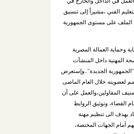
لعمل في الداخل والخارج في
تعليم الفني ،مشيراً إلى تنسيق
ذا الملف على مستوى الجمهورية
ية وحماية العمالة المصرية
حة المهنية داخل المنشآت
 "الجمهورية الجديدة"..وإستعرض
 وقال إنه يعمل تحت مظلته نحو 30 ألف شركة،وانضم لعضويته خلال العام الماضى
تصنيف المقاولين،والعمل على أن
م القضاء، وتوثيق الروابط
حاد يهدف الى تنظيم مهنة
،لرعاية مصالح أعضائه وتمثيلهم أمام الجهات المختصة،