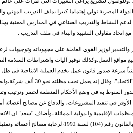
،وللوصول لتشريع يراعي التغييرات التي طرأت على عالم ا
الدولة المصرية تولي إهتماما كبيرا بملف التدريب المهني وال
يم لدعم النشاط والتدريب الصناعي في المدارس المعنية به
 مع اتحاد مقاولي التشييد والبناء في ملف التدريب .
والتقدير لوزير القوى العاملة على مجهوداته وتوجيهات لرعا
ع مواقع العمل،وكذلك توفير آليات واشتراطات السلامة الص
منياً سرعة صدور قانون عمل يخدم العملية الانتاجية في ظل
المهندس محمد سامي نبذة عن "الاتحاد"،
مثل الدور المنوط به في وضع الأحكام المنظمة لحصر وترتيب و
لأوفر في تنفيذ المشروعات، والدفاع عن مصالح أعضائه أما
منظمات الإقليمية والدولية المماثلة..وأضاف "سعد" ان الات
المقاولات في مصر،وانه تأسس بالقانون رقم (104) لسنة 1992