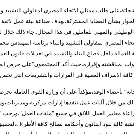
اتة،على طلب ممثلي الاتحاء المصري لمقاولي التشييد والب
لحوار بشأن القضايا المشتركة،بهدف صناعة بيئة عمل لائقة ت
الوظيفي والمهني للعاملين في هذا المجال..جاء ذلك خلال لقاء
الاتحاء المصري لمقاولي التشييد والبناء برئاسة المهندس 
نواب لمناقشته وإقراره،حيث أكد"المجتمعون"على حرص الجم
افة الاطراف المعنية في القرارات والتشريعات التي تخص عا
اتة" بأعضاء الوفد،مؤكداً على أن وزارة القوى العاملة تحر
ذلك من خلال آليات عمل تنفذها إدارات مركزية،ومديريات،وم
اة معايير العمل اللائق في جميع "ملفات العمل"،ورحب "الو
شة كافة بنود القانون وأحكامه لصالح كافة الأطراف،لتحقيق