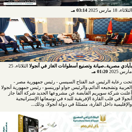
الثلاثاء، 18 مارس 2025
03:14 مـ
بآيادي مصرية..صيانة وتصنيع أسطوانات الغاز في أنجولا
الثلاثاء، 25
مارس 2025
01:20 مـ
تحت رعاية الرئيس عبد الفتاح السيسي - رئيس جمهورية مصر -
العربية وتشجيعه الدائم،والرئيس جواو لورينسو - رئيس جمهورية أنجولا
أعلنت شركة سوپريم القابضة عن مشروعها الجديد شركة ألفا جاز
أنجولا في قلب القارة الإفريقية للبدء في توسعاتها الإستراتيجية
والإقليمية داخل القارة، متمثلةً في دولة أنجولا، وذلك...