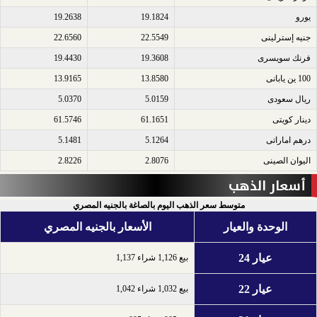
يورو​
19.1824
19.2638
جنيه إسترلينى​
22.5549
22.6560
فرنك سويسرى​
19.3608
19.4430
100 ين يابانى​
13.8580
13.9165
ريال سعودى​
5.0159
5.0370
دينار كويتى​
61.1651
61.5746
درهم اماراتى​
5.1264
5.1481
اليوان الصينى​
2.8076
2.8226
أسعار الذهب
متوسط سعر الذهب اليوم بالصاغة بالجنيه المصري
الوحدة والعيار
الأسعار بالجنيه المصري
عيار 24
بيع 1,126 شراء 1,137
عيار 22
بيع 1,032 شراء 1,042