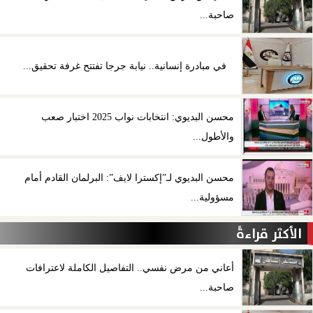
صاحبة...
في مبادرة إنسانية.. نيابة جرجا تفتتح غرفة تحقيق...
محسن البديوي: انتخابات نواب 2025 اختبار صعب
والأطول...
محسن البديوي لـ”إكسترا لايف”: البرلمان القادم أمام
مسؤولية...
الأكثر قراءةً
أعاني من مرض نفسي.. التفاصيل الكاملة لاعترافات
صاحبة...