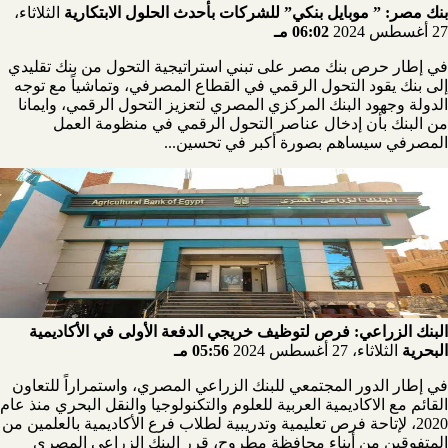
بنك مصر: ” موبايل بنكي” للشركات بأحدث الحلول الابتكارية
الثلاثاء،
27 أغسطس 2024
06:02 مـ
في إطار حرص بنك مصر على تبني استراتيجية التحول من بنك تقليدي
إلى بنك يقود التحول الرقمي في القطاع المصرفي، وتماشياً مع توجه
الدولة وجهود البنك المركزي المصري لتعزيز التحول الرقمي، وايمانا
من البنك بأن إدخال عناصر التحول الرقمي في منظومة العمل
المصرفي سيساهم بصورة أكبر في تحسين...
البنك الزراعي: فرص لتوظيف خريجي الدفعة الأولى في الأكاديمية
البحرية
الثلاثاء، 27 أغسطس 2024
05:56 مـ
في إطار الدور المجتمعي للبنك الزراعي المصري، واستمراراً للتعاون
القائم مع الاكاديمية العربية للعلوم والتكنولوجيا والنقل البحري منذ عام
2020، لإتاحة فرص تعليمية وتدريبية لطلاب فرع الأكاديمية بالعلمين من
المتفوقين من أبناء محافظة مطروح، قرر البنك الزراعي المصري