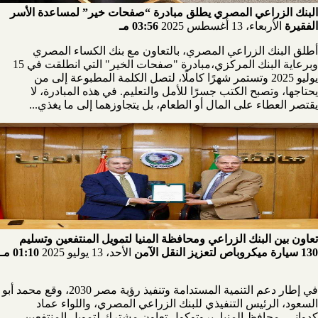
البنك الزراعي المصري يطلق مبادرة “صفحات خير” لمساعدة الأسر
الفقيرة
الأربعاء، 13 أغسطس 2025
03:56 مـ
أطلق البنك الزراعي المصري، بالتعاون مع بنك الكساء المصري
وبرعاية البنك المركزي،مبادرة "صفحات الخير" التي انطلقت في 15
يوليو 2025 وتستمر شهرًا كاملًا، لتصل الكلمة المطبوعة إلى من
يحتاجها، وتصبح الكتب جسرًا للأمل والتعليم. في هذه المبادرة، لا
يقتصر العطاء على المال أو الطعام، بل يتجاوزهما إلى ما يغذي...
تعاون بين البنك الزراعي ومحافظة المنيا لتمويل المنتفعين وتسليم
130 سيارة ميكروباص لتعزيز النقل الآمن
الأحد، 13 يوليو 2025
01:10 مـ
في إطار دعم التنمية المستدامة وتنفيذ رؤية مصر 2030، وقع محمد أبو
السعود، الرئيس التنفيذي للبنك الزراعي المصري، واللواء عماد
كدواني، محافظ المنيا، بروتوكول تعاون مشترك لتمويل المنتفعين