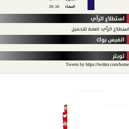
العشاء
20:10
استطلاع الرأي
استطلاع الرأي: اضغط للتحميل
الفيس بوك
تويتر
Tweets by https://twitter.com/home
الأخبار
الحدث الاقتصادي
الحدث الخارجي
رأي الحدث
منو
الحدث نيوز
الرئيسية
من نحن
رئيس التحرير
هيئة التحرير
بنوك