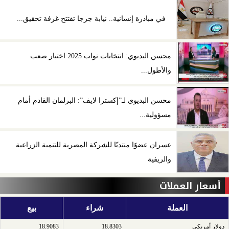
في مبادرة إنسانية.. نيابة جرجا تفتتح غرفة تحقيق...
محسن البديوي: انتخابات نواب 2025 اختبار صعب
والأطول...
محسن البديوي لـ”إكسترا لايف”: البرلمان القادم أمام
مسؤولية...
عسران عضوًا منتدبًا للشركة المصرية للتنمية الزراعية
والريفية
أسعار العملات
العملة
شراء
بيع
دولار أمريكى​
18.8303
18.9083