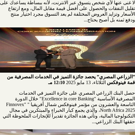
لا غنى عنها لأي شخص يتسوق عبر الانترنت، لأنه ببساطة يساعدك على
تقليل النفقات والحصول على أفضل قيمة مقابل المال، ومع ارتفاع
الأسعار وتزايد العروض المختلفة لم يعد التسوق مجرد اختيار منتج
ودفع ثمنه بل أصبح يحتاج...
”الزراعي المصري” يحصد جائزة التميز في الخدمات المصرفية من
قمة فينوفكس
الثلاثاء، 13 مايو 2025
12:10 مـ
حصل البنك الزراعي المصري على جائزة التميز في الخدمات
المصرفية الأساسية "Excellence in core Banking" خلال الدورة
التاسعة والعشرون من مؤتمر فينوفكس شمال أفريقيا " "Finnovex
North Africa 2025، والذي يجمع كبار الخبراء والمبتكرين في مجال
التكنولوجيا المالية، وتأتي هذه الجائزة تقديراً للإنجازات الملحوظة التي
حققها البنك الزراعي...