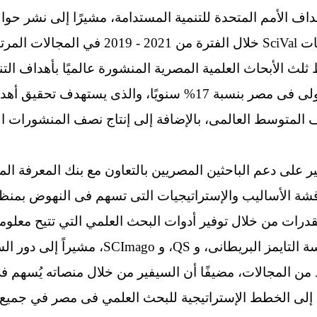
(90.191) باحث مصري وفقاً لبيانات SciVal خلال ا
 ثلث الأبحاث العلمية المصرية المنشورة عالميًا بأهداف التن
فضلاً عن ارتفاع معدل النشر الدولى فى مصر بنسبة 17% سنويًا، والذ
المتوسط العالمى، بالإضافة إلى إنتاج نصف المنشورات البح
ى دعم الباحثين المصريين بالتعاون مع بنك المعرفة المص
شة الأساليب والإستراتيجيات التى تسهم فى النهوض بمنظ
لقدرات من خلال توفير أدوات البحث العلمي التي تتيح معل
الجامعات المصرية، ومنها: مؤسسة التايمز البري
د من المجالات، مضيفًا أن السيفير من خلال منصاته يُسهم ف
لى الخطط الإستراتيجية للبحث العلمي فى مصر في جميع 