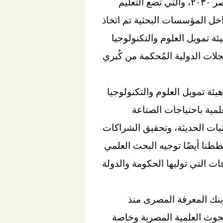
المستدامة، وخاصة الهدف الرابع المرتبط بجودة التعليم والتي تتوافق بشكل كبير مع رؤية مصر ٢٠٣٠، والتي تضع التعليم
اخل المؤسسات البحثية تم اتخاذ
ئة تمويل العلوم والتكنولوجيا
لات الدولية المُحكمة من كُبري
ئة تمويل العلوم والتكنولوجيا
مية باحتياجات الصناعة
يات الحديثة، وتحقيق الشراكات
ططنا أيضًا توجيه البحث العلمي
ت التي توليها الحكومة والدولة
انبه، أشاد يونجسوك تشى (YS) بالعلاقة الوطيدة التى تربط بين مؤسسة الـ Elsevierوبنك المعرفة المصرى منذ
بحوث العلمية المصرية وخاصة