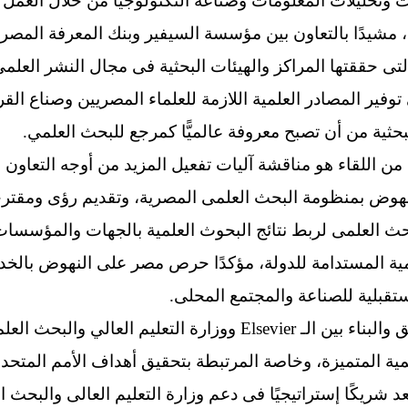
وتحليلات المعلومات وصناعة التكنولوجيا من خلال العمل
، مشيدًا بالتعاون بين مؤسسة السيفير وبنك المعرفة المص
لتى حققتها المراكز والهيئات البحثية فى مجال النشر العلمى 
معرفة المصرى (EKB) في توفير المصادر العلمية اللازمة للعلماء المصريين و
ية من أن تصبح معروفة عالميًّا كمرجع للبحث العلمي.
 اللقاء هو مناقشة آليات تفعيل المزيد من أوجه التعاون مع
نهوض بمنظومة البحث العلمى المصرية، وتقديم رؤى ومقترح
لبحث العلمى لربط نتائج البحوث العلمية بالجهات والمؤسسات
ة المستدامة للدولة، مؤكدًا حرص مصر على النهوض بالخدما
ستقبلية للصناعة والمجتمع المحلى.
وأكد الوزير على أن التعاون الوثيق والبناء بين الـ Elsevier ووزارة ال
ر تعد شريكًا إستراتيجيًا فى دعم وزارة التعليم العالى والبحث