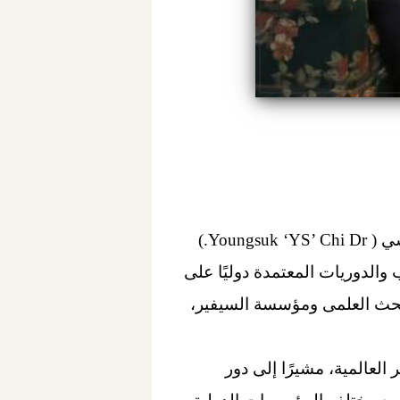
استقبل د. أيمن عاشور وزير التعليم العالى والبحث العلمى صباح اليوم الأحد، د.يونجسوك تشي ( Youngsuk ‘YS’ Chi Dr.)
 بنشر الكتب والدوريات المعتمدة دوليًا على
البحث العلمى ومؤسسة السيفير،
عالمية، مشيرًا إلى دور