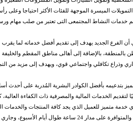
لتمويلات الميسرة الموجهة للفئات الأكثر احتياجا وعلى رأس
 خدمات النشاط المجتمعى التى تعتبر من صلب مهام ورسالة
ا يعني 60 ألف مواطن بالمنطقة، بالإضافة إلى أهالى مناطق المقطم والخ
اري وذراع تكافلي واجتماعي قوي، ويهدف إلى مزيد من التم
تميز بتدعيمه بأفضل الكوادر البشرية المُدربة على أحدث أس
لتقديم الخدمات المالية والمصرفية ذات الكفاءة العالية، كم
خدمة متميز للعميل الذي يجد كافة المنتجات والخدمات البن
الفرع مزود بماكينات صراف آلي والمتوافرة على مدار 24 ساعة طو