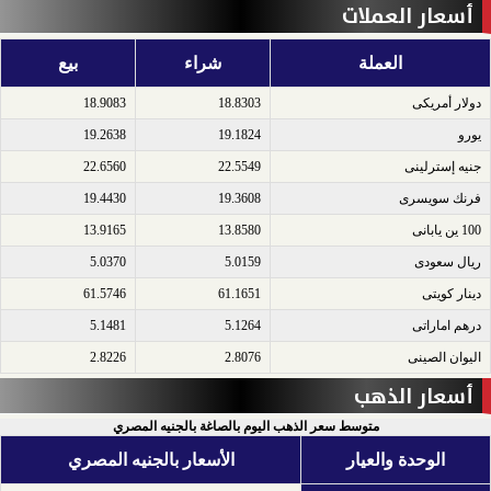
أسعار العملات
العملة
شراء
بيع
دولار أمريكى​
18.8303
18.9083
يورو​
19.1824
19.2638
جنيه إسترلينى​
22.5549
22.6560
فرنك سويسرى​
19.3608
19.4430
100 ين يابانى​
13.8580
13.9165
ريال سعودى​
5.0159
5.0370
دينار كويتى​
61.1651
61.5746
درهم اماراتى​
5.1264
5.1481
اليوان الصينى​
2.8076
2.8226
أسعار الذهب
متوسط سعر الذهب اليوم بالصاغة بالجنيه المصري
الوحدة والعيار
الأسعار بالجنيه المصري