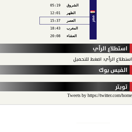
الشروق
05:19
الظهر
12:01
مصر
العصر
15:37
المغرب
18:43
العشاء
20:08
استطلاع الرأي
استطلاع الرأي: اضغط للتحميل
الفيس بوك
تويتر
Tweets by https://twitter.com/home
الأخبار
الحدث الاقتصادي
الحدث الخارجي
رأي الحدث
منو
الحدث نيوز
الرئيسية
من نحن
رئيس التحرير
هيئة التحرير