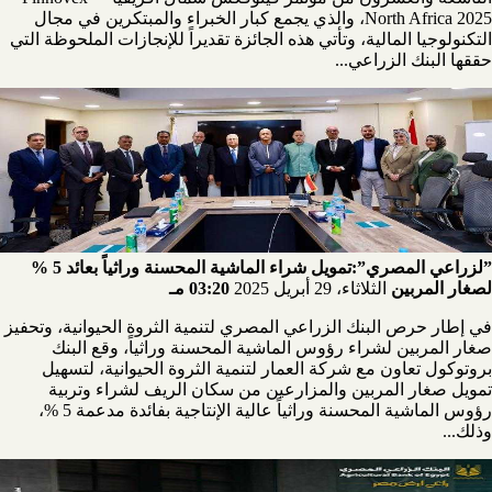
North Africa 2025، والذي يجمع كبار الخبراء والمبتكرين في مجال
التكنولوجيا المالية، وتأتي هذه الجائزة تقديراً للإنجازات الملحوظة التي
حققها البنك الزراعي...
”لزراعي المصري”:تمويل شراء الماشية المحسنة وراثياً بعائد 5 %
لصغار المربين
الثلاثاء، 29 أبريل 2025
03:20 مـ
في إطار حرص البنك الزراعي المصري لتنمية الثروة الحيوانية، وتحفيز
صغار المربين لشراء رؤوس الماشية المحسنة وراثياً، وقع البنك
بروتوكول تعاون مع شركة العمار لتنمية الثروة الحيوانية، لتسهيل
تمويل صغار المربين والمزارعين من سكان الريف لشراء وتربية
رؤوس الماشية المحسنة وراثياً عالية الإنتاجية بفائدة مدعمة 5 %،
وذلك...