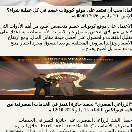
لماذا يجب أن تعتمد على موقع كوبونات خصم في كل عملية شراء؟
الإثنين، 30 مارس 2026
08:00 صـ
الاعتماد على موقع كوبونات خصم متخصص أصبح من أهم الأدوات التي
لا غنى عنها لأي شخص يتسوق عبر الانترنت، لأنه ببساطة يساعدك على
تقليل النفقات والحصول على أفضل قيمة مقابل المال، ومع ارتفاع
الأسعار وتزايد العروض المختلفة لم يعد التسوق مجرد اختيار منتج
ودفع ثمنه بل أصبح يحتاج...
”الزراعي المصري” يحصد جائزة التميز في الخدمات المصرفية من
قمة فينوفكس
الثلاثاء، 13 مايو 2025
12:10 مـ
حصل البنك الزراعي المصري على جائزة التميز في الخدمات
المصرفية الأساسية "Excellence in core Banking" خلال الدورة
التاسعة والعشرون من مؤتمر فينوفكس شمال أفريقيا " "Finnovex