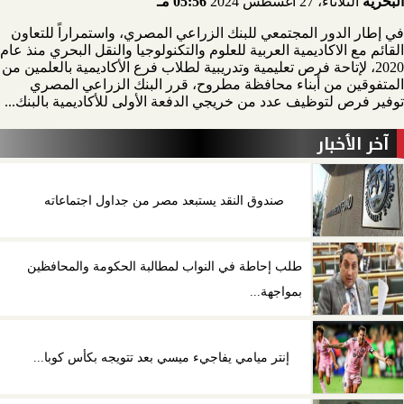
البحرية
الثلاثاء، 27 أغسطس 2024
05:56 مـ
في إطار الدور المجتمعي للبنك الزراعي المصري، واستمراراً للتعاون
القائم مع الاكاديمية العربية للعلوم والتكنولوجيا والنقل البحري منذ عام
2020، لإتاحة فرص تعليمية وتدريبية لطلاب فرع الأكاديمية بالعلمين من
المتفوقين من أبناء محافظة مطروح، قرر البنك الزراعي المصري
توفير فرص لتوظيف عدد من خريجي الدفعة الأولى للأكاديمية بالبنك...
آخر الأخبار
صندوق النقد يستبعد مصر من جداول اجتماعاته
طلب إحاطة في النواب لمطالبة الحكومة والمحافظين
بمواجهة...
إنتر ميامي يفاجيء ميسي بعد تتويجه بكأس كوبا...