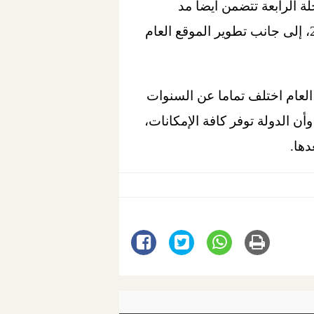
15م2، موضحا أن أعمال المرحلة الرابعة تتضمن أيضا مد
شبكات الإطفاء والتكييف لبعض الأماكن بالمبنى الرئيسي بإجمالي مسطح يصل إلى 2500م2، إلى جانب تطوير الموقع العام
العام اختلف تماما عن السنوات
ن الدولة توفر كافة الإمكانات،
ها.