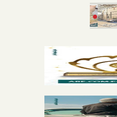
إزاي تختار مركز الصيانة الأفضل عشان ما تدفعش...
أسعار الذهب تواصل السقوط اليوم الخميس
أسعار الذهب اليوم الأربعاء 9-3-2022..انخفاض في بداية التعاملات