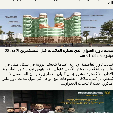
التجار...
نيديت تاور: العنوان الذي تختاره العلامات قبل المستثمرين
الأحد، 28
يونيو 2026
01:28 صـ
نيديت تاور العاصمة الإدارية: عندما تتجسّد الرؤية في شكل مبنى في
قلب مدينة تُعاد صياغتها لتكون عنوان الغد، ينهض نيديت تاور العاصمة
الإدارية لا كمجرد مشروع، بل كبيان معماري يعلن أن المستقبل لا
يُنتظر، بل يُبنى. تتلاقى الطموحات مع الوعي في مول نيديت تاور ماتر
ميكرز، حيث لا تتحدث الجدران...