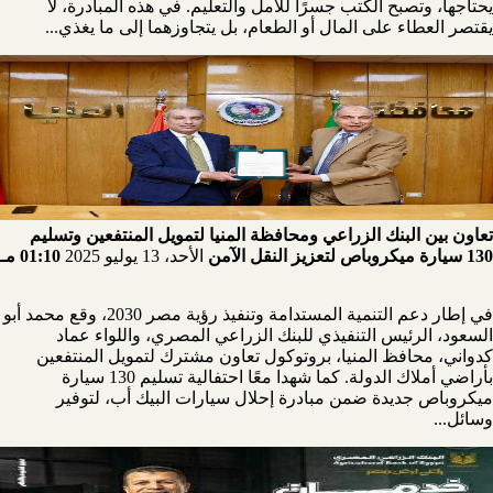
يحتاجها، وتصبح الكتب جسرًا للأمل والتعليم. في هذه المبادرة، لا
يقتصر العطاء على المال أو الطعام، بل يتجاوزهما إلى ما يغذي...
تعاون بين البنك الزراعي ومحافظة المنيا لتمويل المنتفعين وتسليم
130 سيارة ميكروباص لتعزيز النقل الآمن
الأحد، 13 يوليو 2025
01:10 مـ
في إطار دعم التنمية المستدامة وتنفيذ رؤية مصر 2030، وقع محمد أبو
السعود، الرئيس التنفيذي للبنك الزراعي المصري، واللواء عماد
كدواني، محافظ المنيا، بروتوكول تعاون مشترك لتمويل المنتفعين
بأراضي أملاك الدولة. كما شهدا معًا احتفالية تسليم 130 سيارة
ميكروباص جديدة ضمن مبادرة إحلال سيارات البيك أب، لتوفير
وسائل...