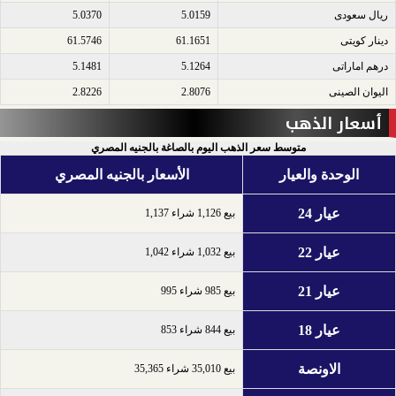
ريال سعودى​
5.0159
5.0370
دينار كويتى​
61.1651
61.5746
درهم اماراتى​
5.1264
5.1481
اليوان الصينى​
2.8076
2.8226
أسعار الذهب
متوسط سعر الذهب اليوم بالصاغة بالجنيه المصري
الوحدة والعيار
الأسعار بالجنيه المصري
عيار 24
بيع 1,126 شراء 1,137
عيار 22
بيع 1,032 شراء 1,042
عيار 21
بيع 985 شراء 995
عيار 18
بيع 844 شراء 853
الاونصة
بيع 35,010 شراء 35,365