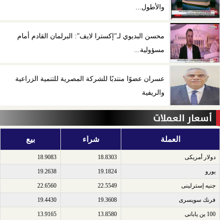
والأطول...
محسن البديوي لـ”إكسترا لايف”: البرلمان القادم أمام
مسؤولية...
عسران عضوًا منتدبًا للشركة المصرية للتنمية الزراعية
والريفية
أسعار العملات
العملة
شراء
بيع
دولار أمريكى​
18.8303
18.9083
يورو​
19.1824
19.2638
جنيه إسترلينى​
22.5549
22.6560
فرنك سويسرى​
19.3608
19.4430
100 ين يابانى​
13.8580
13.9165