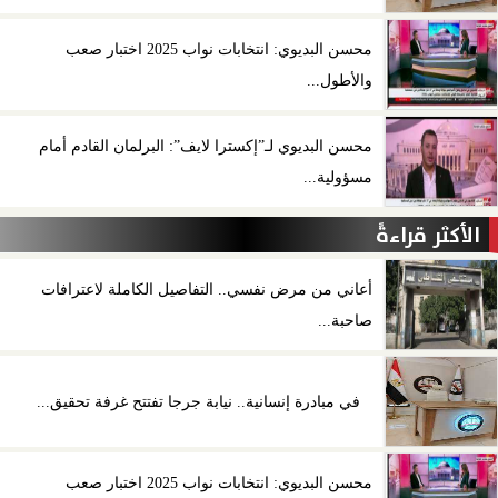
محسن البديوي: انتخابات نواب 2025 اختبار صعب
والأطول...
محسن البديوي لـ”إكسترا لايف”: البرلمان القادم أمام
مسؤولية...
الأكثر قراءةً
أعاني من مرض نفسي.. التفاصيل الكاملة لاعترافات
صاحبة...
في مبادرة إنسانية.. نيابة جرجا تفتتح غرفة تحقيق...
محسن البديوي: انتخابات نواب 2025 اختبار صعب