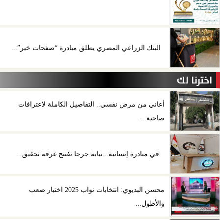
البنك الزراعي المصري يطلق مبادرة “صفحات خير”...
اخترنا لك
أعاني من مرض نفسي.. التفاصيل الكاملة لاعترافات
صاحبة...
في مبادرة إنسانية.. نيابة جرجا تفتتح غرفة تحقيق...
محسن البديوي: انتخابات نواب 2025 اختبار صعب
والأطول...