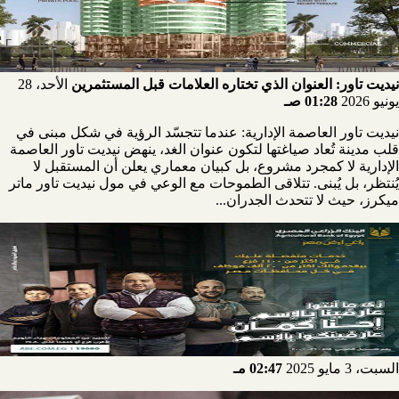
نيديت تاور: العنوان الذي تختاره العلامات قبل المستثمرين
الأحد، 28
يونيو 2026
01:28 صـ
نيديت تاور العاصمة الإدارية: عندما تتجسّد الرؤية في شكل مبنى في
قلب مدينة تُعاد صياغتها لتكون عنوان الغد، ينهض نيديت تاور العاصمة
الإدارية لا كمجرد مشروع، بل كبيان معماري يعلن أن المستقبل لا
يُنتظر، بل يُبنى. تتلاقى الطموحات مع الوعي في مول نيديت تاور ماتر
ميكرز، حيث لا تتحدث الجدران...
السبت، 3 مايو 2025
02:47 مـ