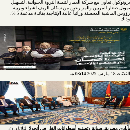
بروتوكول تعاون مع شركة العمار لتنمية الثروة الحيوانية، لتسهيل
تمويل صغار المربين والمزارعين من سكان الريف لشراء وتربية
رؤوس الماشية المحسنة وراثياً عالية الإنتاجية بفائدة مدعمة 5 %،
وذلك...
الثلاثاء، 18 مارس 2025
03:14 مـ
بآيادي مصرية..صيانة وتصنيع أسطوانات الغاز في أنجولا
الثلاثاء، 25