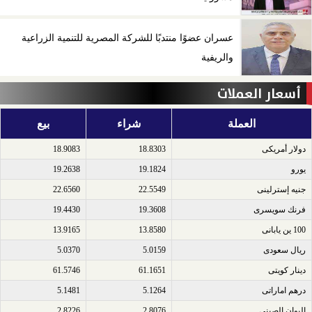
عسران عضوًا منتدبًا للشركة المصرية للتنمية الزراعية
والريفية
أسعار العملات
العملة
شراء
بيع
دولار أمريكى​
18.8303
18.9083
يورو​
19.1824
19.2638
جنيه إسترلينى​
22.5549
22.6560
فرنك سويسرى​
19.3608
19.4430
100 ين يابانى​
13.8580
13.9165
ريال سعودى​
5.0159
5.0370
دينار كويتى​
61.1651
61.5746
درهم اماراتى​
5.1264
5.1481
اليوان الصينى​
2.8076
2.8226