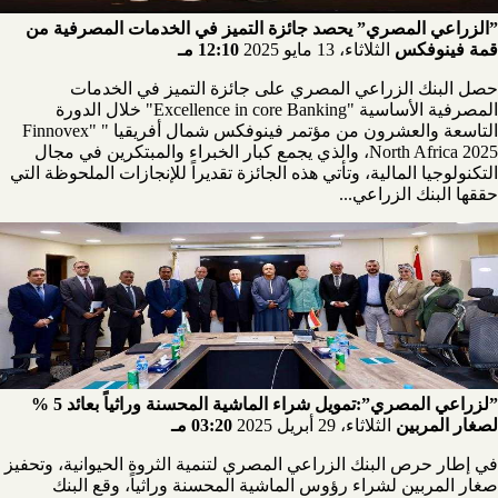
”الزراعي المصري” يحصد جائزة التميز في الخدمات المصرفية من
قمة فينوفكس
الثلاثاء، 13 مايو 2025
12:10 مـ
حصل البنك الزراعي المصري على جائزة التميز في الخدمات
المصرفية الأساسية "Excellence in core Banking" خلال الدورة
التاسعة والعشرون من مؤتمر فينوفكس شمال أفريقيا " "Finnovex
North Africa 2025، والذي يجمع كبار الخبراء والمبتكرين في مجال
التكنولوجيا المالية، وتأتي هذه الجائزة تقديراً للإنجازات الملحوظة التي
حققها البنك الزراعي...
”لزراعي المصري”:تمويل شراء الماشية المحسنة وراثياً بعائد 5 %
لصغار المربين
الثلاثاء، 29 أبريل 2025
03:20 مـ
في إطار حرص البنك الزراعي المصري لتنمية الثروة الحيوانية، وتحفيز
صغار المربين لشراء رؤوس الماشية المحسنة وراثياً، وقع البنك