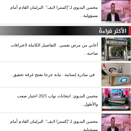
محسن البديوي لـ”إكسترا لايف”: البرلمان القادم أمام
مسؤولية...
الأكثر قراءةً
أعاني من مرض نفسي.. التفاصيل الكاملة لاعترافات
صاحبة...
في مبادرة إنسانية.. نيابة جرجا تفتتح غرفة تحقيق...
محسن البديوي: انتخابات نواب 2025 اختبار صعب
والأطول...
محسن البديوي لـ”إكسترا لايف”: البرلمان القادم أمام
مسؤولية...