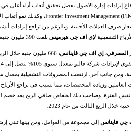
اع إيرادات إدارة الأصول بفضل تحقيق أتعاب أداء أعلى في 
المدار بواسطة الشركة التابعة t Management (FIM
سعار صرف العملات الأجنبية. وبالرغم من تراجع إيرادات أن
لأرباح التشغيلية
لإي اف چي هيرميس
بلغت 390 مليون جنيه وهو نمو بمعدل سنوي 22%.
ر المصرفي،
إي اف چي فاينانس
،
 جنيه خلال نفس الفترة. وصاحب ذلك انخفاض صافي الربح بعد خص
 چي فاينانس
إلى مجموعة من العوامل، ومن بينها تبني إر