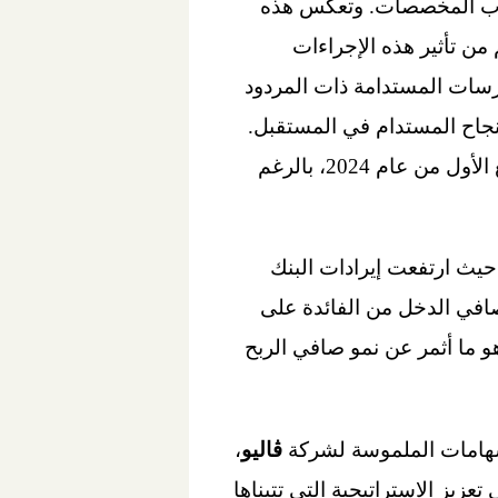
حساب المخصصات. وتعكس هذه
من تأثير هذه الإجراءات
ارسات المستدامة ذات المردود
لنجاح المستدام في المستقبل.
ولا تزال الشركة متفائلة بشأن عودة معدلات النمو القوية إلى مستوياتها التاريخية بنهاية الربع الأول من عام 2024، بالرغم
 حيث ارتفعت إيرادات البنك
بع الثالث من عام 2023، مدفوعةً بارتفاع صافي الدخل من الفائدة على
و ما أثمر عن نمو صافي الربح
إسهامات الملموسة لشركة
ڤاليو
،
عزيز الاستراتيجية التي تتبناها