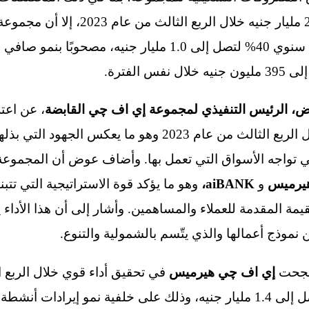
بمعدل سنوي 22% لتصل إلى 2.0 مليار جنيه
نموًا في الأرباح التشغيلية بمعدّل سنوي 40% لتصل إلى 1.0 م
، الرئيس التنفيذي لمجموعة إي اف
چي
القابضة
، عن اعت
مواصلة تحقيق النتائج القوية خلال الربع الثالث من عام 2023 
لتي تواجه الأسواق التي تعمل بها. وأضاف عوض أن المجموع
يرميس
و
aiBANK
،
وهو ما يؤكد قوة الاستراتيجية التي تتب
قيمة المقدمة للعملاء والمساهمين. وأشار إلى أن هذا الأداء 
نموذج أعمالها والذي يتّسم بالشمولية والتنوع.
 نجحت
إي اف چي هيرميس
الإيرادات بمعدل سنوي 30% لتصل إلى 1.4 مليار جنيه، وذلك على خلفية نمو 