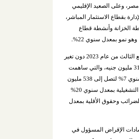
مصر، وعلى الصعيد الإقليمي
Frontier Investmen)، وكذلك نمو أتعاب الإدارة بقطاع الاستثمار المباشر،
شطة الخزانة وأنشطة قطاع
666 مليون جنيه خلال الربع الثالث من عام 2023 دون تغير
سنوي ملحوظ، مدفوعةً بالنمو القوي لإيرادات شركة ڤاليو بمعدل سنوي 105% لتصل إلى 314 مليون جنيه، والتي ساهمت
بالنصيب الأكبر في إيرادات المنصة. ومن جانب آخر، ارتفعت المصروفات التشغيلية بمعدل سنوي 7% لتصل إلى 538 مليون
جنيه على خلفية ارتفاع مصروفات العاملين وزيادة المخصصات، مما تسبب في تراجع الأرباح التشغيلية بمعدل سنوي 20%
م الضرائب وحقوق الأقلية بمعدل
شادات الإقراض المسؤول في