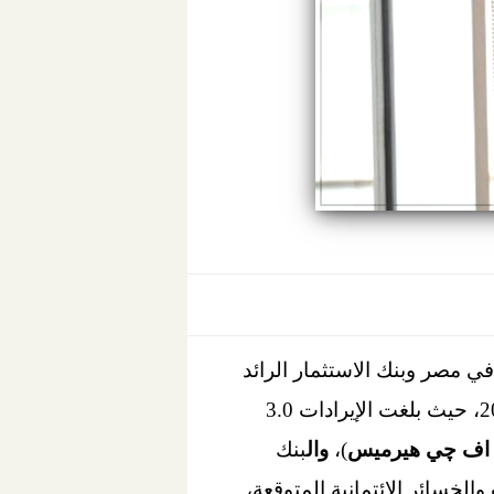
في مصر وبنك الاستثمار الرائد
في الأسواق الناشئة والمبتدئة – عن النتائج المالية والتشغيلية خلال الربع الثالث من عام 2023، حيث بلغت الإيرادات 3.0
 اف
چي هيرميس
)،
وال
بنك
لخسائر الائتمانية المتوقعة،