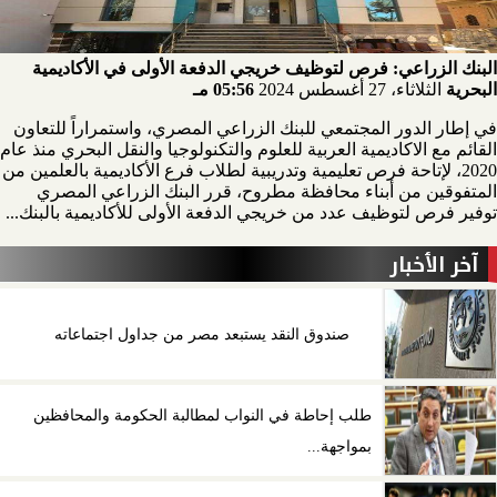
البنك الزراعي: فرص لتوظيف خريجي الدفعة الأولى في الأكاديمية
البحرية
الثلاثاء، 27 أغسطس 2024
05:56 مـ
في إطار الدور المجتمعي للبنك الزراعي المصري، واستمراراً للتعاون
القائم مع الاكاديمية العربية للعلوم والتكنولوجيا والنقل البحري منذ عام
2020، لإتاحة فرص تعليمية وتدريبية لطلاب فرع الأكاديمية بالعلمين من
المتفوقين من أبناء محافظة مطروح، قرر البنك الزراعي المصري
توفير فرص لتوظيف عدد من خريجي الدفعة الأولى للأكاديمية بالبنك...
آخر الأخبار
صندوق النقد يستبعد مصر من جداول اجتماعاته
طلب إحاطة في النواب لمطالبة الحكومة والمحافظين
بمواجهة...