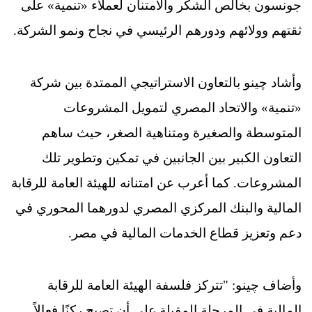
جونسون بخالص الشكر والامتنان لعملاء «تنمية» على
ثقتهم وولائهم ودورهم الرئيسي في نجاح ونمو الشركة.
وأشاد چينو بالتعاون الاستراتيجي الممتدة بين شركة
«تنمية» والاتحاد المصري لتمويل المشروعات
المتوسطة والصغيرة ومتناهية الصغر، حيث ساهم
التعاون الكبير بين الجانبين في تمكين وتطوير تلك
المشروعات. كما أعرب عن امتنانه للهيئة العامة للرقابة
المالية والبنك المركزي المصري لدورهما المحوري في
دعم وتعزيز قطاع الخدمات المالية في مصر.
وأضاف چينو: "تتركز فلسفة الهيئة العامة للرقابة
المالية في المرحلة المقبلة على أن تصبح ركنًا فعالاً