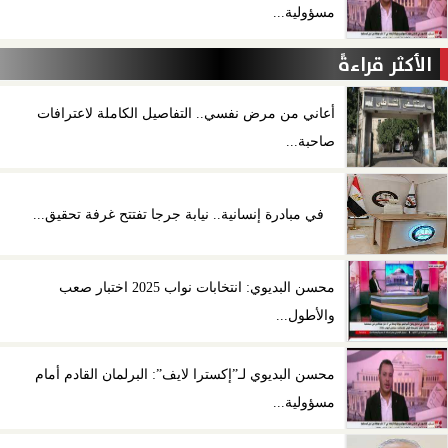
مسؤولية...
الأكثر قراءةً
أعاني من مرض نفسي.. التفاصيل الكاملة لاعترافات
صاحبة...
في مبادرة إنسانية.. نيابة جرجا تفتتح غرفة تحقيق...
محسن البديوي: انتخابات نواب 2025 اختبار صعب
والأطول...
محسن البديوي لـ”إكسترا لايف”: البرلمان القادم أمام
مسؤولية...