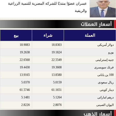
عسران عضوًا منتدبًا للشركة المصرية للتنمية الزراعية
والريفية
أسعار العملات
العملة
شراء
بيع
دولار أمريكى​
18.8303
18.9083
يورو​
19.1824
19.2638
جنيه إسترلينى​
22.5549
22.6560
فرنك سويسرى​
19.3608
19.4430
100 ين يابانى​
13.8580
13.9165
ريال سعودى​
5.0159
5.0370
دينار كويتى​
61.1651
61.5746
درهم اماراتى​
5.1264
5.1481
اليوان الصينى​
2.8076
2.8226
أسعار الذهب