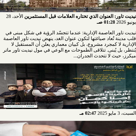
نيديت تاور: العنوان الذي تختاره العلامات قبل المستثمرين
الأحد، 28
يونيو 2026
01:28 صـ
نيديت تاور العاصمة الإدارية: عندما تتجسّد الرؤية في شكل مبنى في
قلب مدينة تُعاد صياغتها لتكون عنوان الغد، ينهض نيديت تاور العاصمة
الإدارية لا كمجرد مشروع، بل كبيان معماري يعلن أن المستقبل لا
يُنتظر، بل يُبنى. تتلاقى الطموحات مع الوعي في مول نيديت تاور ماتر
ميكرز، حيث لا تتحدث الجدران...
السبت، 3 مايو 2025
02:47 مـ