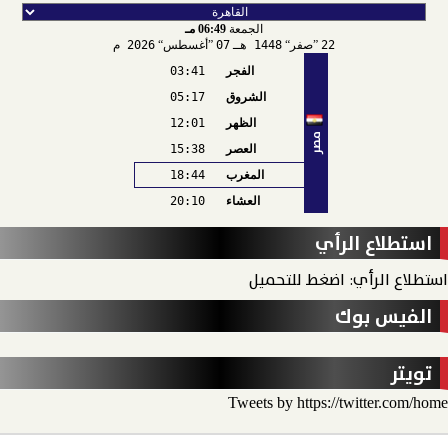
الجمعة
06:49 مـ
22
صفر
1448 هـ
07
أغسطس
2026 م
الفجر
03:41
الشروق
05:17
الظهر
12:01
مصر
العصر
15:38
المغرب
18:44
العشاء
20:10
استطلاع الرأي
استطلاع الرأي: اضغط للتحميل
الفيس بوك
تويتر
Tweets by https://twitter.com/home