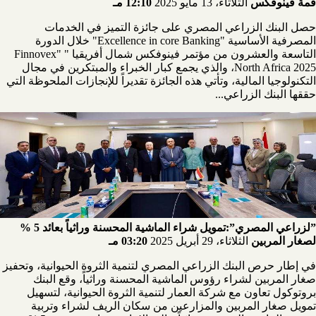
قمة فينوفكس
الثلاثاء، 13 مايو 2025
12:10 مـ
حصل البنك الزراعي المصري على جائزة التميز في الخدمات
المصرفية الأساسية "Excellence in core Banking" خلال الدورة
التاسعة والعشرون من مؤتمر فينوفكس شمال أفريقيا " "Finnovex
North Africa 2025، والذي يجمع كبار الخبراء والمبتكرين في مجال
التكنولوجيا المالية، وتأتي هذه الجائزة تقديراً للإنجازات الملحوظة التي
حققها البنك الزراعي...
”لزراعي المصري”:تمويل شراء الماشية المحسنة وراثياً بعائد 5 %
لصغار المربين
الثلاثاء، 29 أبريل 2025
03:20 مـ
في إطار حرص البنك الزراعي المصري لتنمية الثروة الحيوانية، وتحفيز
صغار المربين لشراء رؤوس الماشية المحسنة وراثياً، وقع البنك
بروتوكول تعاون مع شركة العمار لتنمية الثروة الحيوانية، لتسهيل
تمويل صغار المربين والمزارعين من سكان الريف لشراء وتربية