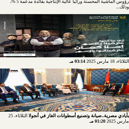
رؤوس الماشية المحسنة وراثياً عالية الإنتاجية بفائدة مدعمة 5 %،
وذلك...
الثلاثاء، 18 مارس 2025
03:14 مـ
بآيادي مصرية..صيانة وتصنيع أسطوانات الغاز في أنجولا
الثلاثاء، 25
مارس 2025
01:20 مـ