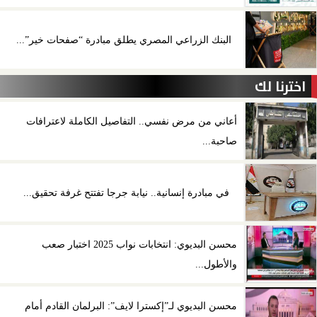
البنك الزراعي المصري يطلق مبادرة “صفحات خير”...
اخترنا لك
أعاني من مرض نفسي.. التفاصيل الكاملة لاعترافات
صاحبة...
في مبادرة إنسانية.. نيابة جرجا تفتتح غرفة تحقيق...
محسن البديوي: انتخابات نواب 2025 اختبار صعب
والأطول...
محسن البديوي لـ”إكسترا لايف”: البرلمان القادم أمام