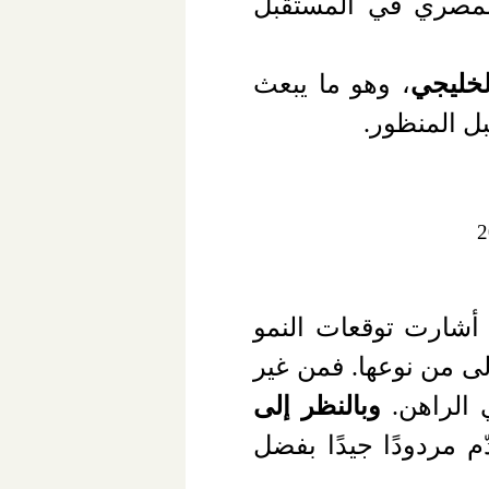
المصري في المستقبل
لخليجي
، وهو ما يبعث
ل المنظور.
أشارت توقعات النمو
ى من نوعها. فمن غير
 الراهن.
وبالنظر إلى
ّم مردودًا جيدًا بفضل