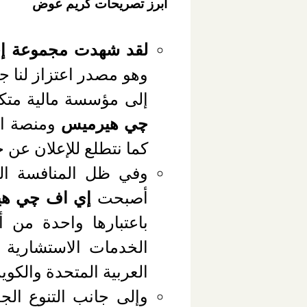
أبرز تصريحات كريم عوض
لقد شهدت
مجموعة إي
وهو مصدر اعتزاز لنا ج
إلى مؤسسة مالية متكا
چي هيرميس
ومنصة ال
كما نتطلع للإعلان عن 
وفي ظل المنافسة الشد
أصبحت
إي اف چي ه
باعتبارها واحدة من 
الخدمات الاستشارية ب
العربية المتحدة والكوي
وإلى جانب التنوع الج