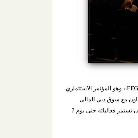
انطلقت أعمال الدورة السنوية الثامنة عشر من المؤتمر الاستثماري ‹‹EFG Hermes One-on-One›› وهو المؤتمر الاستثماري
عاون مع سوق دبي المالي
(DFM). وتنعقد نسخة العام الجاري بفندق جي دبليو ماريوت مارينا (دبي مارينا سابقًا)، على أن تستمر فعالياته حتى يوم 7