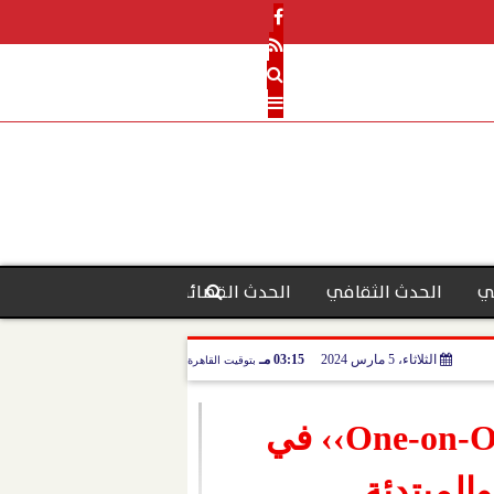
ي
الحدث الثقافي
الحدث القضائي
رأي الحدث
منو
الثلاثاء، 5 مارس 2024
03:15 مـ
بتوقيت القاهرة
أبرز ما جاء بالجلسة الافتتاحية للمؤتمر الاستثماري ‹‹One-on-One›› في
 والمبتدئة