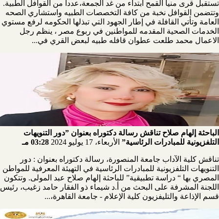
تستقبل قرى منيا القمح ابتداء من غد الجمعة،عددا من القوافل الطبية.
وتتضمن القوافل نخبة من كافة التخصصات الطبيه واستشاري الصحه
العامة وتأتي القافلة في إطار الجهود التي تبذلها الحكومه لرفع مستوي
الخدمات الصحية المقدمه للمواطنين في ربوع مصر ، ينظم رجل
الاعمال محمد طلعت عطوان قافله طبيه لبعض القري في...
الباحثة إلهام صلاح تناقش رسالة دكتوراه بعنوان ”دور التنويهات
التلفزيونية للمبادرات الرئاسية”
الأربعاء، 17 يوليو 2024
03:28 مـ
تناقش كلية الآداب جامعة المنصورة، رسالة دكتوراه بعنوان : دور
التنويهات التلفزيونية للمبادرات الرئاسية في التهيئة المعرفية للمواطن
المصري بها “ دراسة تطبيقية” للباحثة إلهام صلاح عبد المولى. وتتكون
اللجنة المشرفة على البحث من أ.د شيماء ذو الفقار حامد زغيب، رئيس
قسم الإذاعة والتليفزيون كلية الإعلام - جامعة القاهرة،...