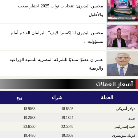
محسن البديوي: انتخابات نواب 2025 اختبار صعب
والأطول...
محسن البديوي لـ”إكسترا لايف”: البرلمان القادم أمام
مسؤولية...
عسران عضوًا منتدبًا للشركة المصرية للتنمية الزراعية
والريفية
أسعار العملات
العملة
شراء
بيع
دولار أمريكى​
18.8303
18.9083
يورو​
19.1824
19.2638
جنيه إسترلينى​
22.5549
22.6560
فرنك سويسرى​
19.3608
19.4430