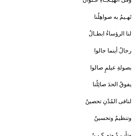
تَهـيمُ به صواهِلُنا
لنا الرؤساءُ ابطـالُ
رجالٌ أينما جالوا
بصولةِ عيلمٍ صالوا
يفوقُ الحدَ صائِلُنا
لنافى المُدْنِ تحصينٌ
وتنظيمٌ وتحسينٌ
وتأيـيـدٌ وتمـكـيـنٌ