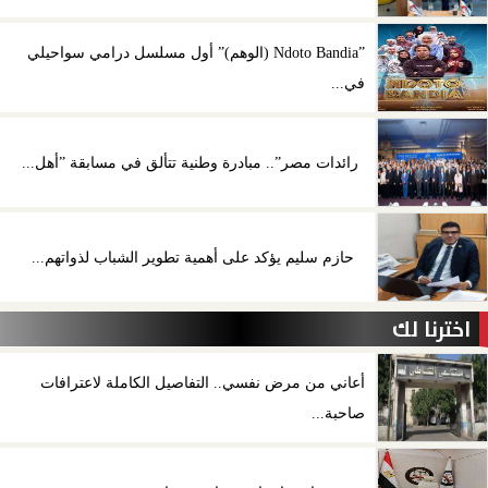
”Ndoto Bandia (الوهم)” أول مسلسل درامي سواحيلي
في...
رائدات مصر”.. مبادرة وطنية تتألق في مسابقة ”أهل...
حازم سليم يؤكد على أهمية تطوير الشباب لذواتهم...
اخترنا لك
أعاني من مرض نفسي.. التفاصيل الكاملة لاعترافات
صاحبة...