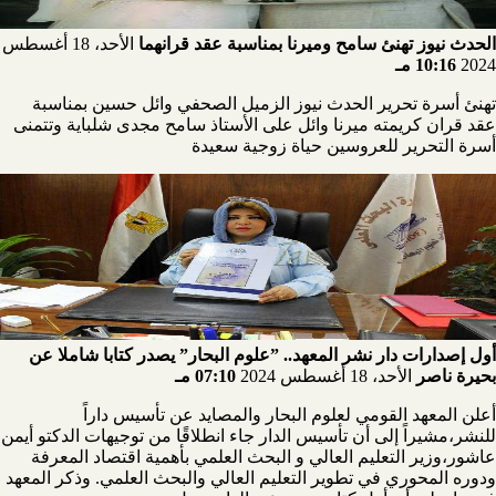
الحدث نيوز تهنئ سامح وميرنا بمناسبة عقد قرانهما
الأحد، 18 أغسطس
2024
10:16 مـ
تهنئ أسرة تحرير الحدث نيوز الزميل الصحفي وائل حسين بمناسبة
عقد قران كريمته ميرنا وائل على الأستاذ سامح مجدى شلباية وتتمنى
أسرة التحرير للعروسين حياة زوجية سعيدة
أول إصدارات دار نشر المعهد.. ”علوم البحار” يصدر كتابا شاملا عن
بحيرة ناصر
الأحد، 18 أغسطس 2024
07:10 مـ
أعلن المعهد القومي لعلوم البحار والمصايد عن تأسيس داراً
للنشر،مشيراً إلى أن تأسيس الدار جاء انطلاقًا من توجيهات الدكتو أيمن
عاشور،وزير التعليم العالي و البحث العلمي بأهمية اقتصاد المعرفة
ودوره المحوري في تطوير التعليم العالي والبحث العلمي. وذكر المعهد