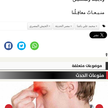
منـيـعـاتٌ معاقِـلُنا
محمد علي باشا
مصر الحديثة
الجيش المصري
⇧
موضوعات متعلقة
منوعات الحدث