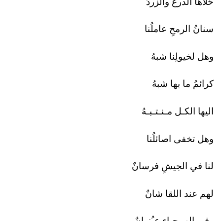
حُلاها الدرعُ والزردُ
سنانُ الرمحِ عاملُنا
وهل لخيولِنا شبهُ
كرائمُ ما بها شبهُ
اليها الكـل مـنـتـبـهُ
وهل تخفى اصائلُنا
لنا في الجيشِ فرسانٌ
لهم عند اللقا شانٌ
وفى الهيـجـاءِ عـُنوانٌ