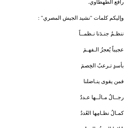
رافع الطهطاوي.
وإليكم كلمات "نشيد الجيش المصري" :
ننظـمُ جنـدَنا نـظمــاً
عجيباً يُعجزُ الـفهـمَ
بأسدٍ تـرعبُ الخِصمَ
فمن يقوى ينـاضلنا
رجــالٌ مـالَــها عـددٌ
كمـالُ نظـامِها العُددُ