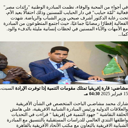
في أجواء من المحبة والوفاء، نظمت المبادرة الوطنية "رائدات مصر"
فعالية "لَمّة حبايب" في دار الحبايب للمسنين وذلك احتفالًا بعيد الأم،
تحت رعاية الدكتور أشرف صبحي وزير الشباب والرياضة. شهدت
الفعالية إفطارًا رمضانيًا جماعيًا، حيث اجتمع المتطوعون من المبادرة
مع الأمهات والآباء المسنين في لحظات إنسانية مليئة بالدفء والود.
كما...
مشاضي: قارة إفريقيا تمتلك مقومات التنمية إذا توفرت الإرادة
السبت،
15 فبراير 2025
04:30 مـ
شارك محمد مشاضـي الباحث المتخصص في الشأن الأفريقية
والعلاقات الدولية ورئيس المبادرة الشبابية الافريقية، علي هامش
الحلقة النقاشية " جهود التنمية في إفريقيا " قراءت في التحديات
واطلقها النتدي العالمي للدراسات المستقبلية بالتنسيق مع المبادرة
الشبابية الافريقية بالتعاون مع مكتب الأتحاد الأفريقية بالقاهرة