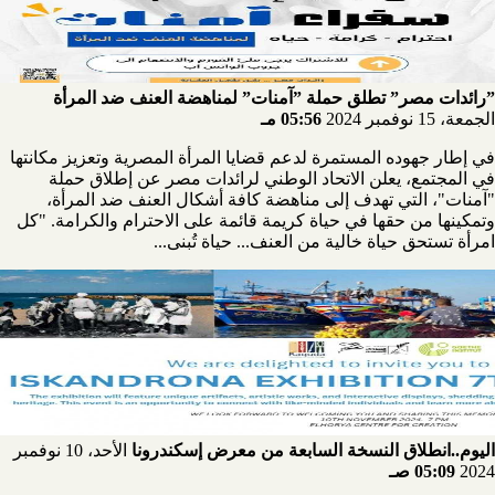
”رائدات مصر” تطلق حملة ”آمنات” لمناهضة العنف ضد المرأة
الجمعة، 15 نوفمبر 2024
05:56 مـ
في إطار جهوده المستمرة لدعم قضايا المرأة المصرية وتعزيز مكانتها
في المجتمع، يعلن الاتحاد الوطني لرائدات مصر عن إطلاق حملة
"آمنات"، التي تهدف إلى مناهضة كافة أشكال العنف ضد المرأة،
وتمكينها من حقها في حياة كريمة قائمة على الاحترام والكرامة. "كل
امرأة تستحق حياة خالية من العنف... حياة تُبنى...
اليوم..انطلاق النسخة السابعة من معرض إسكندرونا
الأحد، 10 نوفمبر
2024
05:09 صـ