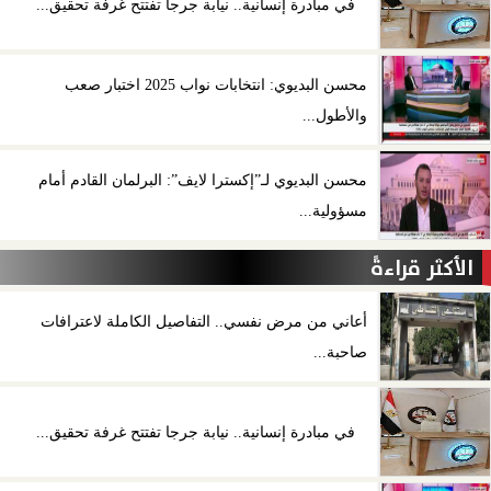
في مبادرة إنسانية.. نيابة جرجا تفتتح غرفة تحقيق...
محسن البديوي: انتخابات نواب 2025 اختبار صعب
والأطول...
محسن البديوي لـ”إكسترا لايف”: البرلمان القادم أمام
مسؤولية...
الأكثر قراءةً
أعاني من مرض نفسي.. التفاصيل الكاملة لاعترافات
صاحبة...
في مبادرة إنسانية.. نيابة جرجا تفتتح غرفة تحقيق...