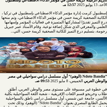
تكريم الزميلة كريمة حسن في مؤتمر الذكاء الاصطناعي بإسطنبول
الأحد، 13 يوليو 2025
12:57 مـ
إسطنبول كرمت إدارة مؤتمر الذكاء الاصطناعي بإسطنبول في تركيا ،
الكاتبة الصحفية كريمة حسن في مؤتمر الذكاء الاصطناعي، وتم منحها
درع التميز تقديرًا لمشاركتها المتميزة في فعاليات المؤتمر وإسهامها
العلمي والمعرفي الذي شكل إضافة نوعية. وقام الأستاذ عمر جبريل
رحومة، بتسليم درع التميز للكاتبة الصحفية كريمة حسن، التي...
”Ndoto Bandia (الوهم)” أول مسلسل درامي سواحيلي في مصر
والوطن العربي
الخميس، 8 مايو 2025
09:53 صـ
في خطوة غير مسبوقة على مستوى مصر والوطن العربي، أطلق
طلاب وخريجو قسم اللغات الإفريقية – شعبة اللغة السواحيلية بكلية
الألسن، جامعة عين شمس، أول مسلسل درامي ناطق بالسواحيلية
يحمل الطابع المصري بعنوان "Ndoto Bandia" (الوهم)، وذلك تحت