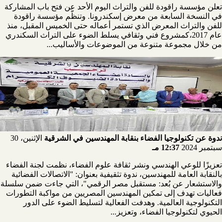
تعلن مؤسسة راقودة للفن والتراث اليوم الأحد عن فتح باب المشاركة
في النسخة السابعة من معرض إسكندرونا. وتنظّم مؤسسة راقودة
للفن والتراث المعرض الذي تستمر أعماله حتى الخميس المقبل، منذ
عام 2017،كمشروع فني وثقافي يسلط الضوء على التراث السكندري
من خلال مجموعة متنوعة من الموضوعات والأساليب...
ندوة عن تكنولوجيا الفضاء بنقابة المهندسين في الشرقية
الإثنين، 30
سبتمبر 2024
12:37 مـ
تعزيزًا للوعي الهندسي ونشر ثقافة علوم الفضاء، نظمت لجنة الفضاء
بالنقابة العامة للمهندسين، ندوة تثقيفية بعنوان: "الاتصالات الفضائية
والاستشعار عن بُعد: مستقبل مصر الرقمي"، التي جاءت ضمن سلسلة
فعاليات تهدف إلى تمكين المهندسين المصريين من مواكبة التطورات
التكنولوجية العالمية. وهدفت الفعالية لتسليط الضوء على الدور
الحيوي لتكنولوجيا الفضاء، وتعزيز...