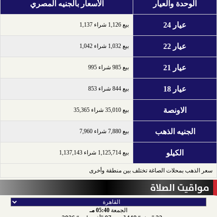
الوحدة والعيار
الأسعار بالجنيه المصري
عيار 24
بيع 1,126 شراء 1,137
عيار 22
بيع 1,032 شراء 1,042
عيار 21
بيع 985 شراء 995
عيار 18
بيع 844 شراء 853
الاونصة
بيع 35,010 شراء 35,365
الجنيه الذهب
بيع 7,880 شراء 7,960
الكيلو
بيع 1,125,714 شراء 1,137,143
سعر الذهب بمحلات الصاغة تختلف بين منطقة وأخرى
مواقيت الصلاة
الجمعة
05:40 مـ