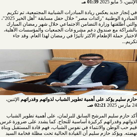
الإثنين، 5 مايو 2025
01:39 مـ
في إنجاز جديد يعكس ريادة المبادرات الشبابية المجتمعية، تم تكريم
المبادرة الوطنية "رائدات مصر" خلال حفل مسابقة "أهل الخير 2025"،
والتي أطلقتها وزارة التضامن الاجتماعي خلال شهر رمضان المبارك
بالشراكة مع صندوق دعم مشروعات الجمعيات والمؤسسات الأهلية،
لاختيار حملة الإطعام الأكثر تأثيرًا في رمضان لهذا العام. وقد جاء
تكريم...
حازم سليم يؤكد على أهمية تطوير الشباب لذواتهم وقدراتهم
الإثنين،
24 مارس 2025
02:21 صـ
أكد حازم سليم المرشح السابق للبرلمان، على أهمية تطوير الشباب
لذواتهم وقدراتهم كركيزة أساسية للنجاح. كما يشدد على ضرورة غرس
قيم حب الوطن والانتماء في نفوس الشباب، فهم قادة المستقبل وبناة
نهضته. ويؤكد حازم سليم أن القيادة الحالية تحت مظلة فخامة السيد