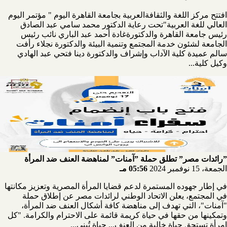
افتتح مركز اللغة والثقافةالعربية بجامعة القاهرة اليوم " مؤتمر اليوم
العالي للغة العربية"تحت رعاية الدكتور محمد سامي عبد الصادق
رئيس جامعة القاهرة والدكتورةغادة أحمد عبد الباري نائب رئيس
الجامعة لشئون خدمة المجتمع وتنمية البيئة والدكتورة نجلاء رأفت
سالم عميدة كلية الآداب وإشراف والدكتورة دينا فتحي عبد الهادي
وكيل كلية...
”رائدات مصر” تطلق حملة ”آمنات” لمناهضة العنف ضد المرأة
الجمعة، 15 نوفمبر 2024
05:56 مـ
في إطار جهوده المستمرة لدعم قضايا المرأة المصرية وتعزيز مكانتها
في المجتمع، يعلن الاتحاد الوطني لرائدات مصر عن إطلاق حملة
"آمنات"، التي تهدف إلى مناهضة كافة أشكال العنف ضد المرأة،
وتمكينها من حقها في حياة كريمة قائمة على الاحترام والكرامة. "كل
امرأة تستحق حياة خالية من العنف... حياة تُبنى...