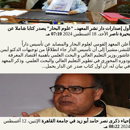
أول إصدارات دار نشر المعهد.. ”علوم البحار” يصدر كتابا شاملا عن
بحيرة ناصر
الأحد، 18 أغسطس 2024
07:10 مـ
أعلن المعهد القومي لعلوم البحار والمصايد عن تأسيس داراً
للنشر،مشيراً إلى أن تأسيس الدار جاء انطلاقًا من توجيهات الدكتو أيمن
عاشور،وزير التعليم العالي و البحث العلمي بأهمية اقتصاد المعرفة
ودوره المحوري في تطوير التعليم العالي والبحث العلمي. وذكر المعهد
في بيان له، أن أول كتاب صدر عن الدار يحمل...
إحياء ذكرى نصر حامد أبو زيد في جامعة القاهرة
الإثنين، 12 أغسطس
2024
08:22 مـ