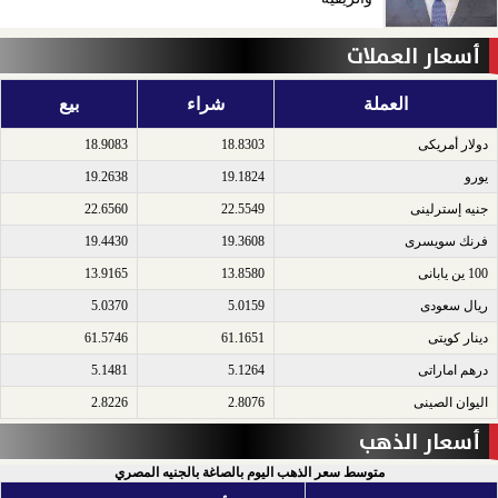
أسعار العملات
العملة
شراء
بيع
دولار أمريكى​
18.8303
18.9083
يورو​
19.1824
19.2638
جنيه إسترلينى​
22.5549
22.6560
فرنك سويسرى​
19.3608
19.4430
100 ين يابانى​
13.8580
13.9165
ريال سعودى​
5.0159
5.0370
دينار كويتى​
61.1651
61.5746
درهم اماراتى​
5.1264
5.1481
اليوان الصينى​
2.8076
2.8226
أسعار الذهب
متوسط سعر الذهب اليوم بالصاغة بالجنيه المصري