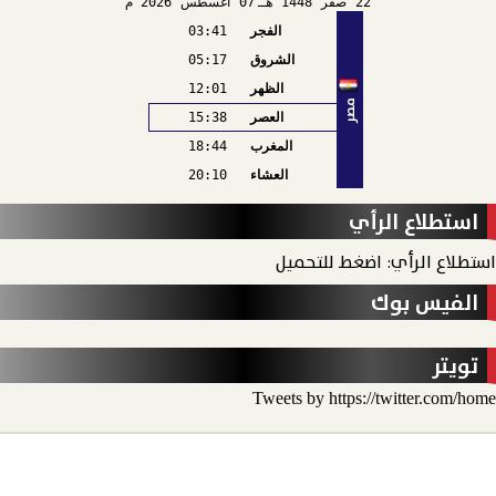
22
صفر
1448 هـ
07
أغسطس
2026 م
الفجر
03:41
الشروق
05:17
الظهر
12:01
مصر
العصر
15:38
المغرب
18:44
العشاء
20:10
استطلاع الرأي
استطلاع الرأي: اضغط للتحميل
الفيس بوك
تويتر
Tweets by https://twitter.com/home
الأخبار
الحدث الاقتصادي
الحدث الخارجي
رأي الحدث
منو