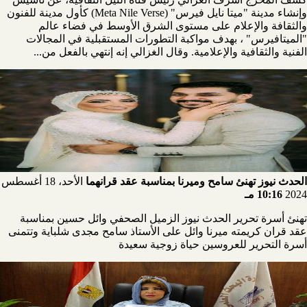
وإنشاء مدينة "ميتا نايل فيرس" (Meta Nile Verse) كأول مدينة للفنون
والثقافة والإعلام على مستوى الشرق الأوسط في فضاء عالم
"الميتافيرس" ، بهدف مواكبة التطورات المستقبلية في المجالات
الفنية والثقافية والإعلامية. وقال الغزالي إنه إنتهي بالفعل من...
الحدث نيوز تهنئ سامح وميرنا بمناسبة عقد قرانهما
الأحد، 18 أغسطس
2024
10:16 مـ
تهنئ أسرة تحرير الحدث نيوز الزميل الصحفي وائل حسين بمناسبة
عقد قران كريمته ميرنا وائل على الأستاذ سامح مجدى شلباية وتتمنى
أسرة التحرير للعروسين حياة زوجية سعيدة