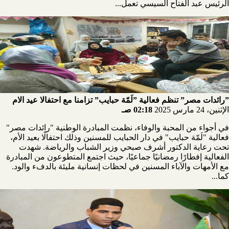
الرئيس عبد الفتاح السيسي تعمل...
”رائدات مصر” تنظم فعالية ”لَمّة حبايب” تزامنا مع احتفالا عيد الام
الإثنين، 24 مارس 2025
02:18 صـ
في أجواء من المحبة والوفاء، نظمت المبادرة الوطنية "رائدات مصر"
فعالية "لَمّة حبايب" في دار الحبايب للمسنين وذلك احتفالًا بعيد الأم،
تحت رعاية الدكتور أشرف صبحي وزير الشباب والرياضة. شهدت
الفعالية إفطارًا رمضانيًا جماعيًا، حيث اجتمع المتطوعون من المبادرة
مع الأمهات والآباء المسنين في لحظات إنسانية مليئة بالدفء والود.
كما...