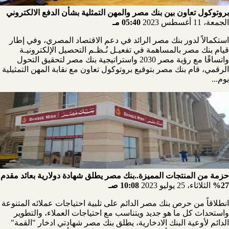
بروتوكول تعاون بين بنك مصر والمهن التمثلية بشأن الدفع الالكتروني
الجمعة، 11 أغسطس 2023
05:40 مـ
استكمالاً لدور بنك مصر الرائد في دعم الاقتصاد المصري، وفي إطار
قيام بنك مصر بالمساهمة في تفعيـل نُـظـم التحصيل الإلكترونيـة
واتساقًا مع رؤية مصر 2030 واستراتيجية بنك مصر لتحقيق التحول
الرقمي، قام بنك مصر بتوقيع بروتوكول تعاون مع نقابة المهن التمثيلية
يوم...
حزمة من المنتجات المميزة..بنك مصر يطلق شهادة دولارية بعائد مقدم
27%
الثلاثاء، 25 يوليو 2023
10:08 صـ
انطلاقاً من حرص بنك مصر الدائم على تلبية احتياجات عملائه المتنوعة
واستحداث كل ما هو جديد ويتناسب مع احتياجات العملاء، والتطوير
الدائم لأوعية البنك الادخارية، يطلق بنك مصر شهادتي ادخار "القمة"