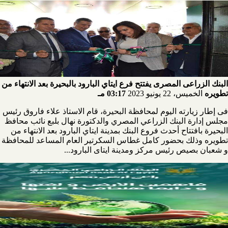
البنك الزراعى المصرى يفتتح فرع ايتاي البارود بالبحيرة بعد الانتهاء من
تطويره
الخميس، 22 يونيو 2023
03:17 مـ
فى إطار زيارته اليوم لمحافظة البحيرة، قام الاستاذ علاء فاروق رئيس
مجلس إدارة البنك الزراعي المصري والدكتورة نهال بلبع نائب محافظ
البحيرة بافتتاح أحدث فروع البنك بمدينة ايتاي البارود بعد الانتهاء من
تطويره وذلك بحضور كامل غطاس السكرتير العام المساعد للمحافظة
و شعبان بصيص رئيس مركز ومدينة ايتاى البارود...