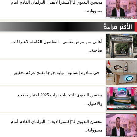
محسن البديوي لـ”إكسترا لايف”: البرلمان القادم أمام
مسؤولية...
الأكثر قراءةً
أعاني من مرض نفسي.. التفاصيل الكاملة لاعترافات
صاحبة...
في مبادرة إنسانية.. نيابة جرجا تفتتح غرفة تحقيق...
محسن البديوي: انتخابات نواب 2025 اختبار صعب
والأطول...
محسن البديوي لـ”إكسترا لايف”: البرلمان القادم أمام
مسؤولية...