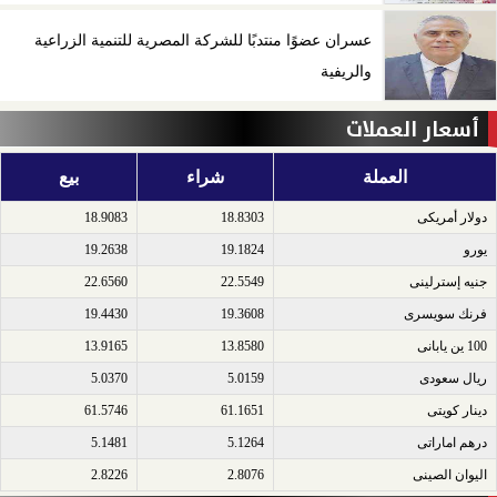
عسران عضوًا منتدبًا للشركة المصرية للتنمية الزراعية
والريفية
أسعار العملات
العملة
شراء
بيع
دولار أمريكى​
18.8303
18.9083
يورو​
19.1824
19.2638
جنيه إسترلينى​
22.5549
22.6560
فرنك سويسرى​
19.3608
19.4430
100 ين يابانى​
13.8580
13.9165
ريال سعودى​
5.0159
5.0370
دينار كويتى​
61.1651
61.5746
درهم اماراتى​
5.1264
5.1481
اليوان الصينى​
2.8076
2.8226