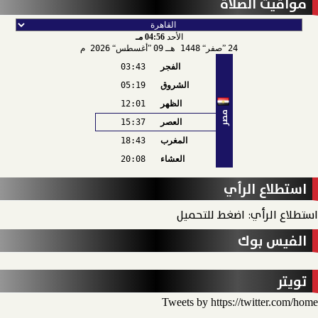
مواقيت الصلاة
الأحد
04:56 مـ
24
صفر
1448 هـ
09
أغسطس
2026 م
الفجر
03:43
الشروق
05:19
الظهر
12:01
مصر
العصر
15:37
المغرب
18:43
العشاء
20:08
استطلاع الرأي
استطلاع الرأي: اضغط للتحميل
الفيس بوك
تويتر
Tweets by https://twitter.com/home