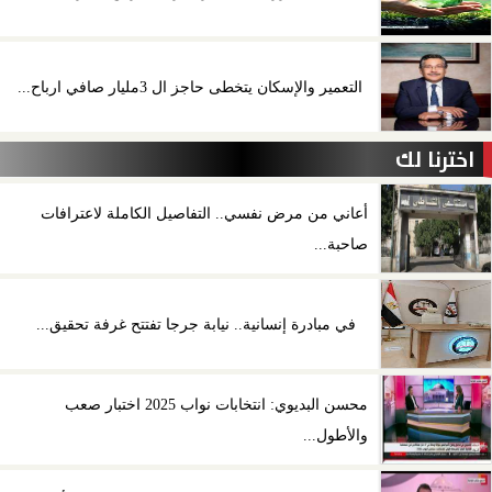
التعمير والإسكان يتخطى حاجز ال 3مليار صافي ارباح...
اخترنا لك
أعاني من مرض نفسي.. التفاصيل الكاملة لاعترافات
صاحبة...
في مبادرة إنسانية.. نيابة جرجا تفتتح غرفة تحقيق...
محسن البديوي: انتخابات نواب 2025 اختبار صعب
والأطول...