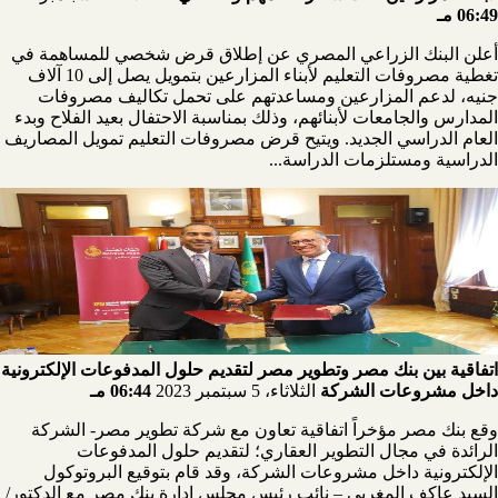
06:49 مـ
أعلن البنك الزراعي المصري عن إطلاق قرض شخصي للمساهمة في
تغطية مصروفات التعليم لأبناء المزارعين بتمويل يصل إلى 10 آلاف
جنيه، لدعم المزارعين ومساعدتهم على تحمل تكاليف مصروفات
المدارس والجامعات لأبنائهم، وذلك بمناسبة الاحتفال بعيد الفلاح وبدء
العام الدراسي الجديد. ويتيح قرض مصروفات التعليم تمويل المصاريف
الدراسية ومستلزمات الدراسة...
اتفاقية بين بنك مصر وتطوير مصر لتقديم حلول المدفوعات الإلكترونية
داخل مشروعات الشركة
الثلاثاء، 5 سبتمبر 2023
06:44 مـ
وقع بنك مصر مؤخراً اتفاقية تعاون مع شركة تطوير مصر- الشركة
الرائدة في مجال التطوير العقاري؛ لتقديم حلول المدفوعات
الإلكترونية داخل مشروعات الشركة، وقد قام بتوقيع البروتوكول
السيد عاكف المغربي – نائب رئيس مجلس إدارة بنك مصر مع الدكتور/