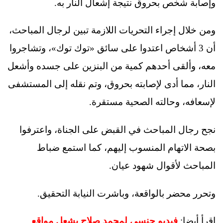
وإصابة شخص بحروق نتيجة إشعال النار به.
ومن خلال إجراء التحريات اللازمة تبين لرجال المباحث،
أن 3 أشخاص اعتدوا على سائق «توك توك»، وتشاجروا
معه، وألقى أحدهم كمية من البنزين على جسده وأشعل
النار، مما أدى لإصابته بحروق، وتم نقله إلى المستشفى
لإسعافه، وحالته الصحية مستقرة.
نجح رجال المباحث في القبض على الجناة، واعترفوا
بصحة الاتهام المنسوب إليهم، كما استمع ضباط
المباحث لأقوال شهود عيان.
وتحرر محضر بالواقعة، وباشرت النيابة التحقيق.
اقرأ أيضا:
فيديو جنسي لمحمد صلاح يشعل مواقع