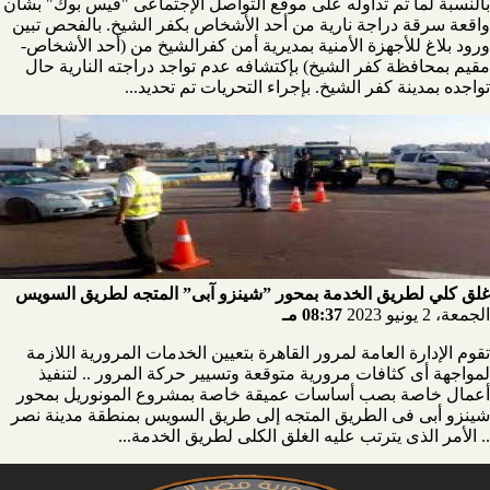
بالنسبة لما تم تداوله على موقع التواصل الإجتماعى "فيس بوك" بشأن
واقعة سرقة دراجة نارية من أحد الأشخاص بكفر الشيخ. بالفحص تبين
ورود بلاغ للأجهزة الأمنية بمديرية أمن كفرالشيخ من (أحد الأشخاص-
مقيم بمحافظة كفر الشيخ) بإكتشافه عدم تواجد دراجته النارية حال
تواجده بمدينة كفر الشيخ. بإجراء التحريات تم تحديد...
غلق كلي لطريق الخدمة بمحور ”شينزو آبى” المتجه لطريق السويس
الجمعة، 2 يونيو 2023
08:37 مـ
تقوم الإدارة العامة لمرور القاهرة بتعيين الخدمات المرورية اللازمة
لمواجهة أى كثافات مرورية متوقعة وتسيير حركة المرور .. لتنفيذ
أعمال خاصة بصب أساسات عميقة خاصة بمشروع المونوريل بمحور
شينزو أبى فى الطريق المتجه إلى طريق السويس بمنطقة مدينة نصر
.. الأمر الذى يترتب عليه الغلق الكلى لطريق الخدمة...