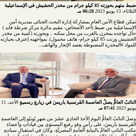
ضبط متهم بحوزته 85 كيلو جرام من مخدر الحشيش في الإسماعيلية
الثلاثاء، 13 يونيو 2023
06:28 مـ
تمكن قطاع الأمن العام بمشاركة إدارة البحث الجنائى بمديرية أمن
الإسماعيلية من ضبط (أحد الأشخاص- مقيم بدائرة مركز شرطة فايد )
حال تواجده بمخزن بالقرب من محل سكنه .. وبحوزته (كمية من مخدر
الحشيش وزنت 85 كيلو جرام- هاتف محمول). بمواجهته إعترف بحيازته
للمواد #المخدرة المضبوطة بقصد الإتجار والهاتف...
النائبُ العامُّ يصلُ العاصمةَ الفَرنسيةَ باريسَ في زيارةٍ رسميةٍ
الأحد، 11
يونيو 2023
07:41 مـ
وصلَ النائبُ العامُّ اليومَ الأحدَ الحادِي عشَرَ من شهرِ يُونيُو إلى العاصمةِ
الفَرنسيةِ باريسَ، على رأسِ وفدٍ رفيعِ المستوَى مِن قياداتِ وأعضاءِ
مكتبِ النائبِ العامِّ بالنيابةِ العامةِ المصريَّةِ، وكانَ في استقبالِ سيادتِهِ
السيدُ السفيرُ/ علاء يوسف سفيرُ جمهوريةِ مِصرَ العربيةِ لدَى فَرنسا،