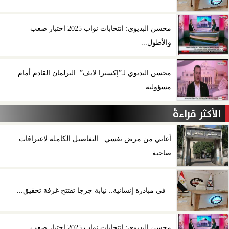
محسن البديوي: انتخابات نواب 2025 اختبار صعب
والأطول...
محسن البديوي لـ”إكسترا لايف”: البرلمان القادم أمام
مسؤولية...
الأكثر قراءةً
أعاني من مرض نفسي.. التفاصيل الكاملة لاعترافات
صاحبة...
في مبادرة إنسانية.. نيابة جرجا تفتتح غرفة تحقيق...
محسن البديوي: انتخابات نواب 2025 اختبار صعب