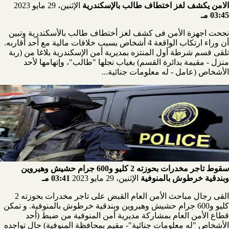
الامن يكشف لغز اختطاف طالب بالإسكندرية
الإثنين، 29 مايو 2023
03:45 مـ
نجحت اجهزة الأمن فى كشف لغز أختطاف طالب بالأسكندرية وتبين
أن وراء ارتكاب الواقعة 4 أشخاص بسبب خلافات مالية مع أحد أقاربه.
تلقى قسم شرطة أول المنتزه بمديرية أمن الإسكندرية بلاغا من (ربة
منزل - مقيمة بدائرة القسم) بغياب نجلها "طالب"، وإتهامها لأحد
الأشخاص (عامل - له معلومات جنائية...
سقوط تاجر مخدرات بحوزته 2 كليو و600 جرام حشيش وهيروين
وبندقية خرطوش بالمنوفية
الإثنين، 29 مايو 2023
03:41 مـ
القى رجال مباحث الأمن العام القبض على تاجر مخدرات بحوزته 2
كليو و600 جرام حشيش وهيروين وبندقية خرطوش بالمنوفية. و تمكن
قطاع الأمن العام بمشاركة مديرية أمن المنوفية من ضبط (أحد
الأشخاص "له معلومات جنائية"- مقيم بمحافظة المنوفية) حال تواجده