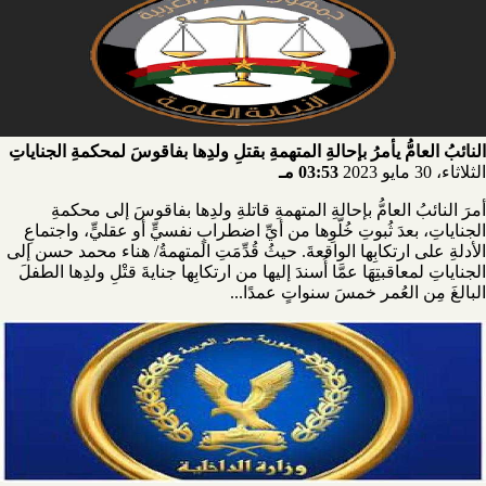
النائبُ العامُّ يأمرُ بإحالةِ المتهمةِ بقتلِ ولدِها بفاقوسَ لمحكمةِ الجناياتِ
الثلاثاء، 30 مايو 2023
03:53 مـ
أمرَ النائبُ العامُّ بإحالةِ المتهمةِ قاتلةِ ولدِها بفاقوسَ إلى محكمةِ
الجناياتِ، بعدَ ثُبوتِ خُلّوِها من أيِّ اضطرابٍ نفسيٍّ أو عقليٍّ، واجتماعِ
الأدلةِ على ارتكابِها الواقعةَ. حيثُ قُدِّمَتِ المتهمةُ/ هناء محمد حسن إلى
الجناياتِ لمعاقبتِهَا عمَّا أُسندَ إليها من ارتكابِها جنايةَ قتْلِ ولدِها الطفلَ
البالغَ مِن العُمر خمسَ سنواتٍ عمدًا...