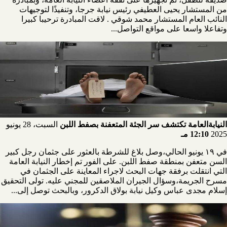
من المستشار يحيى العطيفي رئيس نيابة جرجا، وتنفيذًا لتوجيهات
النائب العام المستشار محمد شوقي . لاقت المبادرة ترحيبا كبيرا
وتفاعلا واسعا على مواقع التواصل...
النيابةالعامة تكتشف سر الجثة المتعفنة بصفط اللبن
السبت، 28 يونيو
2025
12:10 مـ
في ١٩ يونيو الحالي،وصل بلاغ للشرطة بالعثور على جثمان رجل كبير
السن متعفن بمنطقة صفط اللبن. على الفور تم إخطار النيابة العامة
التي انتقلت برفقة جهات البحث لاجراء المعاينة على الجثمان في
مسرح الجريمة،وسؤال الجيران الملاصقين للمجني عليه. تولى التحقيق
إسلام مجدى عباس وكيل نيابة بولاق الدكرور، وبالبحث توصل إلى...