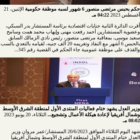
حكم بحبس مرتضى منصور 6 شهور لسبه موظفة حكومية
الإثنين، 21
أغسطس 2023
04:22 مـ
أقرت الدائرة الثانية جنايات اقتصادية برئاسة المستشار بدر السبكي،
وعضوية المستشارين أحمد رفعت مهنى وإيهاب محمد همت وسامح
سعيد موسى، بمعاقبة مرتضى منصور، رئيس نادي الزمالك السابق
بالحبس 6 أشهر مع النفاذ وتغريمه 20 ألف جنيه، لقيامه بالتعدي بالسب
والقذف على موظفة عمومية جاء الحكم في القضية رقم 345...
وزير العدل يشهد ختام فعاليات المنتدى الأول لمنطقة الشرق الأوسط
وشمال أفريقيا لإعادة هيكلة الأعمال وتشجيع...
الثلاثاء، 20 يونيو 2023
08:02 مـ
شهد اليوم الثلاثاء الموافق 20/6/2023 المستشار/عمر مروان وزير
العدل ختام المنتدى الأول لمنطقة الشرق الأوسط وشمال أفريقيا