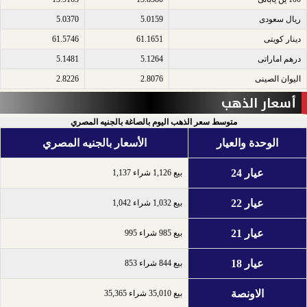
ريال سعودى​
5.0159
5.0370
دينار كويتى​
61.1651
61.5746
درهم اماراتى​
5.1264
5.1481
اليوان الصينى​
2.8076
2.8226
أسعار الذهب
متوسط سعر الذهب اليوم بالصاغة بالجنيه المصري
الوحدة والعيار
الأسعار بالجنيه المصري
عيار 24
بيع 1,126 شراء 1,137
عيار 22
بيع 1,032 شراء 1,042
عيار 21
بيع 985 شراء 995
عيار 18
بيع 844 شراء 853
الاونصة
بيع 35,010 شراء 35,365