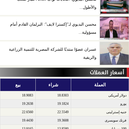
والأطول...
محسن البديوي لـ”إكسترا لايف”: البرلمان القادم أمام
مسؤولية...
عسران عضوًا منتدبًا للشركة المصرية للتنمية الزراعية
والريفية
أسعار العملات
العملة
شراء
بيع
دولار أمريكى​
18.8303
18.9083
يورو​
19.1824
19.2638
جنيه إسترلينى​
22.5549
22.6560
فرنك سويسرى​
19.3608
19.4430
100 ين يابانى​
13.8580
13.9165