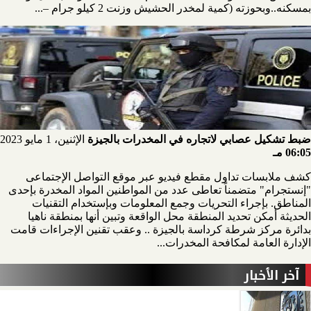
بمسكنه..وبحوزته (كمية لمخدر الحشيش وزنت 2 كيلو جرام –...
ضبط تشكيل عصابي لاتجاره في المخدرات بالجيزة
الإثنين، 1 مايو 2023
06:05 مـ
كشف ملابسات تداول مقطع فيديو عبر موقع التواصل الإجتماعى
"إنستجرام" متضمناً تعاطى عدد من المواطنين المواد المخدرة بإحدى
المناطق. بإجراء التحريات وجمع المعلومات وبإستخدام التقنيات
الحديثة أمكن تحديد المنطقة محل الواقعة وتبين أنها بمنطقة ناهيا
بدائرة مركز شرطة كرداسة بالجيزة .. وعقب تقنين الإجراءات قامت
الإدارة العامة لمكافحة المخدرات...
آخر الأخبار