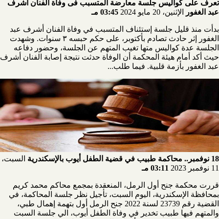
تعرف على كواليس جلسة معارضة المتسبب فى وفاة الفنان أشرف
عبد الغفور
الإثنين، 20 مايو 2024
03:45 مـ
بدأت منذ قليل جلسة إستئناف المتسبب في وفاة الفنان أشرف عبد
الغفور إثر حادث تصادم بأكتوبر، على حكم حبسه ٣ سنوات. وشهدت
الجلسة عدة كواليس متها تغيب المتهم عن الجلسة، وحضور دفاعه
حيث أكد أمام هيئة المحكمة أن الوفاة حدثت نتيجة إصابة الفنان أشرف
عبد الغفور بأزمة قلبية. فيما طلب...
18 نوفمبر.. محاكمة طبيب في قضية الطفل أيوب بالإسكندرية
السبت،
11 نوفمبر 2023
03:11 مـ
قررت محكمة جنح أول الرمل، المنعقدة بمجمع محاكم محمد كريم
بمحافظة الإسكندرية، اليوم السبت، تأجيل نظر جلسة المحاكمة، في
القضية رقم 23739 لسنة 2022 جنح الرمل أول بتهمة إهمال طبي،
والمتهم فيها طبيب تخدير في وفاة الطفل أيوب، الي جلسة السبت