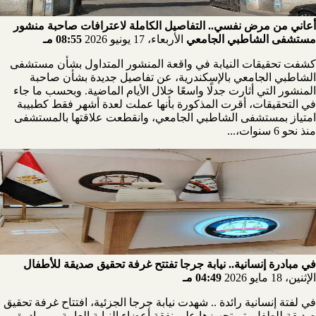
أعاني من مرض نفسي.. التفاصيل الكاملة لاعترافات صاحبة منشور
مستشفى الشاطبي الجامعي
الأربعاء، 17 يونيو 2026
08:55 مـ
كشفت تحقيقات النيابة في واقعة المنشور المتداول بشأن مستشفى
الشاطبي الجامعي بالإسكندرية، عن تفاصيل جديدة بشأن صاحبة
المنشور التي أثارت جدلًا واسعًا خلال الأيام الماضية. وبحسب ما جاء
في التحقيقات، أقرت المذكورة بأنها عملت لعدة أشهر فقط كطبيبة
امتياز بمستشفى الشاطبي الجامعي، وانقطعت علاقتها بالمستشفى
منذ نحو 6 سنوات،...
في مبادرة إنسانية.. نيابة جرجا تفتتح غرفة تحقيق صديقة للأطفال
الإثنين، 18 مايو 2026
04:49 مـ
في لفتة إنسانية رائدة .. شهدت نيابة جرجا الجزئية، افتتاح غرفة تحقيق
صديقة للطفل، تم تجهيزها على نفقة أعضاء النيابة العامة، وبمبادرة