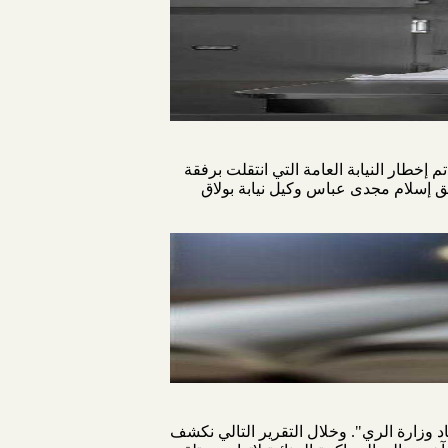
 إخطار النيابة العامة التي انتقلت برفقة
ق إسلام مجدى عباس وكيل نيابة بولاق
المعروفة إعلاميًا بـ"فساد وزارة الري". وخلال التقرير التالي نكشف