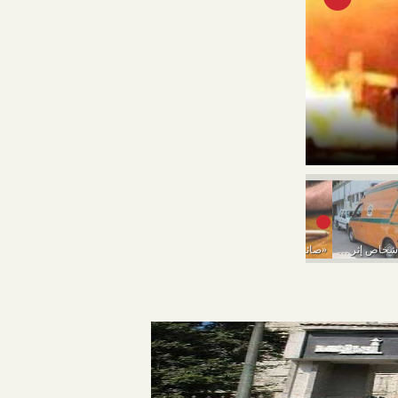
سقوط ربة منزل 
مصرع وإصابة 5 أشخاص إثر انقلاب سيارة بـ«البحيرة»
«صائد النساء» ارتكب 14 جريمة بـ«حيلة شيطانية»
شقيقان يقتلان عامل بـ ساطور.. انتقاما لشرفهما