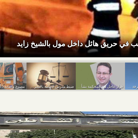
 في حريق هائل داخل مول بالشيخ زايد
سقوط ربة منزل من شرفة منزلها بأرض اللواء
قرار عاجل من المحكمة بشأن أحمد أبو النصر...
ضبط مدرس لاتهامه بالتحرش بـ5 فتيات داخل المدرسة