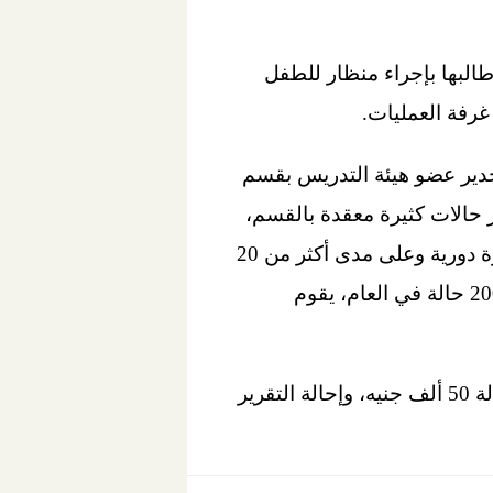
البها بإجراء منظار للطفل
رفة العمليات.
تخدير عضو هيئة التدريس بقسم
 حالات كثيرة معقدة بالقسم،
وتشمل المبتسرين وحديثى الولادة وناقصي نمو بهم عيوب خلقية متعددة، وأن ذلك يتم بصورة دورية وعلى مدى أكثر من 20
عامًا، وأنه قد أثبت في هذه الفترة كفاءة كبيرة وتمكن من تخدير أصعب الحالات بمتوسط 2000 حالة في العام، يقوم
وأصدرت محكمة جنح أول الرمل، في ديسمبر الماضي قرارا بإخلاء سبيل طبيب التخدير بكفالة 50 ألف جنيه، وإحالة التقرير