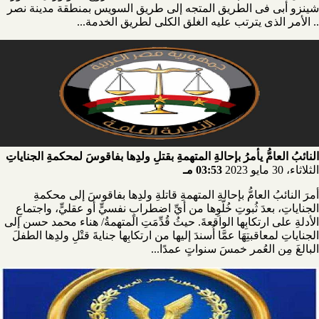
شينزو أبى فى الطريق المتجه إلى طريق السويس بمنطقة مدينة نصر
.. الأمر الذى يترتب عليه الغلق الكلى لطريق الخدمة...
النائبُ العامُّ يأمرُ بإحالةِ المتهمةِ بقتلِ ولدِها بفاقوسَ لمحكمةِ الجناياتِ
الثلاثاء، 30 مايو 2023
03:53 مـ
أمرَ النائبُ العامُّ بإحالةِ المتهمةِ قاتلةِ ولدِها بفاقوسَ إلى محكمةِ
الجناياتِ، بعدَ ثُبوتِ خُلّوِها من أيِّ اضطرابٍ نفسيٍّ أو عقليٍّ، واجتماعِ
الأدلةِ على ارتكابِها الواقعةَ. حيثُ قُدِّمَتِ المتهمةُ/ هناء محمد حسن إلى
الجناياتِ لمعاقبتِهَا عمَّا أُسندَ إليها من ارتكابِها جنايةَ قتْلِ ولدِها الطفلَ
البالغَ مِن العُمر خمسَ سنواتٍ عمدًا...