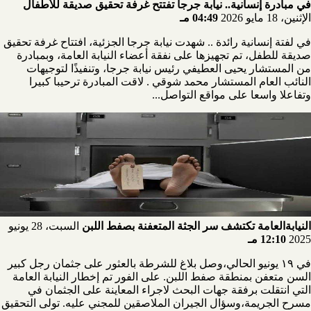
في مبادرة إنسانية.. نيابة جرجا تفتتح غرفة تحقيق صديقة للأطفال
الإثنين، 18 مايو 2026
04:49 مـ
في لفتة إنسانية رائدة .. شهدت نيابة جرجا الجزئية، افتتاح غرفة تحقيق
صديقة للطفل، تم تجهيزها على نفقة أعضاء النيابة العامة، وبمبادرة
من المستشار يحيى العطيفي رئيس نيابة جرجا، وتنفيذًا لتوجيهات
النائب العام المستشار محمد شوقي . لاقت المبادرة ترحيبا كبيرا
وتفاعلا واسعا على مواقع التواصل...
النيابةالعامة تكتشف سر الجثة المتعفنة بصفط اللبن
السبت، 28 يونيو
2025
12:10 مـ
في ١٩ يونيو الحالي،وصل بلاغ للشرطة بالعثور على جثمان رجل كبير
السن متعفن بمنطقة صفط اللبن. على الفور تم إخطار النيابة العامة
التي انتقلت برفقة جهات البحث لاجراء المعاينة على الجثمان في
مسرح الجريمة،وسؤال الجيران الملاصقين للمجني عليه. تولى التحقيق