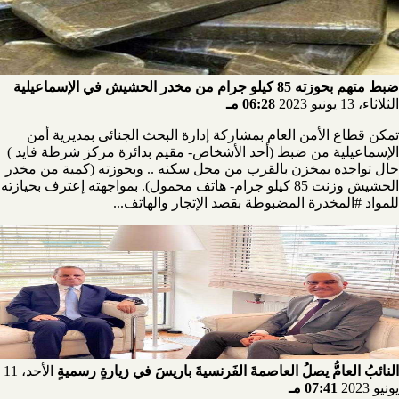
ضبط متهم بحوزته 85 كيلو جرام من مخدر الحشيش في الإسماعيلية
الثلاثاء، 13 يونيو 2023
06:28 مـ
تمكن قطاع الأمن العام بمشاركة إدارة البحث الجنائى بمديرية أمن
الإسماعيلية من ضبط (أحد الأشخاص- مقيم بدائرة مركز شرطة فايد )
حال تواجده بمخزن بالقرب من محل سكنه .. وبحوزته (كمية من مخدر
الحشيش وزنت 85 كيلو جرام- هاتف محمول). بمواجهته إعترف بحيازته
للمواد #المخدرة المضبوطة بقصد الإتجار والهاتف...
النائبُ العامُّ يصلُ العاصمةَ الفَرنسيةَ باريسَ في زيارةٍ رسميةٍ
الأحد، 11
يونيو 2023
07:41 مـ