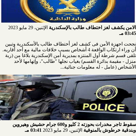
الامن يكشف لغز اختطاف طالب بالإسكندرية
الإثنين، 29 مايو 2023
03:45 مـ
نجحت اجهزة الأمن فى كشف لغز أختطاف طالب بالأسكندرية وتبين
أن وراء ارتكاب الواقعة 4 أشخاص بسبب خلافات مالية مع أحد أقاربه.
تلقى قسم شرطة أول المنتزه بمديرية أمن الإسكندرية بلاغا من (ربة
منزل - مقيمة بدائرة القسم) بغياب نجلها "طالب"، وإتهامها لأحد
الأشخاص (عامل - له معلومات جنائية...
سقوط تاجر مخدرات بحوزته 2 كليو و600 جرام حشيش وهيروين
وبندقية خرطوش بالمنوفية
الإثنين، 29 مايو 2023
03:41 مـ