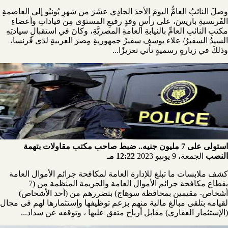
وصلَ النائبُ العامُّ اليومَ الأحدَ الحادِي عشَرَ من شهرِ يُونيُو إلى العاصمةِ
الفَرنسيةِ باريسَ، على رأسِ وفدٍ رفيعِ المستوَى مِن قياداتِ وأعضاءِ
مكتبِ النائبِ العامِّ بالنيابةِ العامةِ المصريَّةِ، وكانَ في استقبالِ سيادتِهِ
السيدُ السفيرُ/ علاء يوسف سفيرُ جمهوريةِ مِصرَ العربيةِ لدَى فَرنسا،
وذلكَ في زيارةٍ رسميةٍ تأتي تعزيزًا...
استولى على 7 مليون جنيه.. ضبط صاحب مكتب مقاولات بتهمة
النصب
الجمعة، 9 يونيو 2023
12:22 مـ
كشف ملابسات ما تبلغ للإدارة العامة لمكافحة جرائم الأموال العامة
بقطاع مكافحة جرائم الأموال العامة والجريمة المنظمة من (7
أشخاص- مقيمين بمحافظة سوهاج) بتضررهم من (أحد الأشخاص)
لقيامه بتلقى مبالغ مالية منهم بزعم توظيفها وإستثمارها لهم فى مجال
(الإستثمار العقارى) مقابل أرباح متفق عليها ، وتوقفه عن سداد...