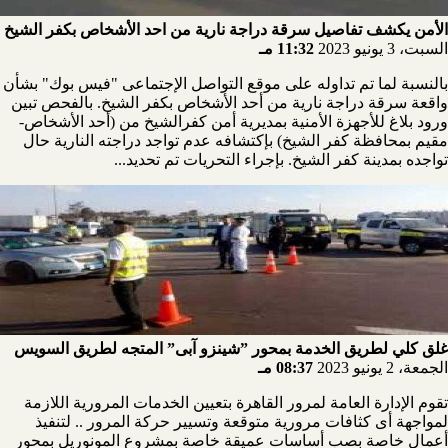
الأمن يكشف تفاصيل سرقة دراجة نارية من احد الأشخاص بكفر الشيخ
السبت، 3 يونيو 2023
11:32 مـ
بالنسبة لما تم تداوله على موقع التواصل الإجتماعى "فيس بوك" بشأن
واقعة سرقة دراجة نارية من أحد الأشخاص بكفر الشيخ. بالفحص تبين
ورود بلاغ للأجهزة الأمنية بمديرية أمن كفرالشيخ من (أحد الأشخاص-
مقيم بمحافظة كفر الشيخ) بإكتشافه عدم تواجد دراجته النارية حال
تواجده بمدينة كفر الشيخ. بإجراء التحريات تم تحديد...
غلق كلي لطريق الخدمة بمحور ”شينزو آبى” المتجه لطريق السويس
الجمعة، 2 يونيو 2023
08:37 مـ
تقوم الإدارة العامة لمرور القاهرة بتعيين الخدمات المرورية اللازمة
لمواجهة أى كثافات مرورية متوقعة وتسيير حركة المرور .. لتنفيذ
أعمال خاصة بصب أساسات عميقة خاصة بمشروع المونوريل بمحور