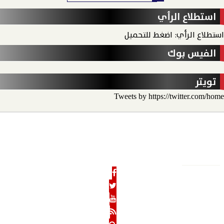
استطلاع الرأي
استطلاع الرأي: اضغط للتحميل
الفيس بوك
تويتر
Tweets by https://twitter.com/home
الأخبار
الحدث الاقتصادي
الحدث الخارجي
رأي الحدث
منو
الحدث نيوز
الرئيسية
من نحن
رئيس التحرير
هيئة التحرير
بنوك