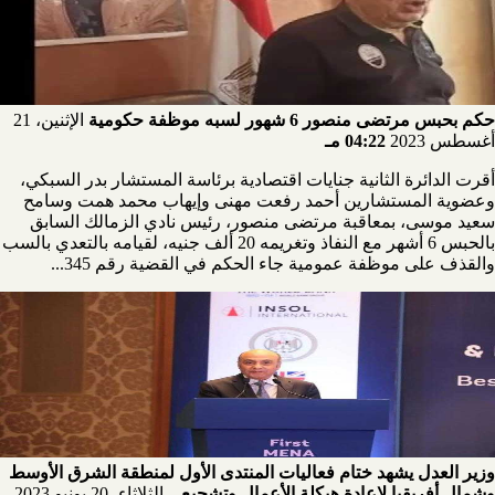
حكم بحبس مرتضى منصور 6 شهور لسبه موظفة حكومية
الإثنين، 21
أغسطس 2023
04:22 مـ
أقرت الدائرة الثانية جنايات اقتصادية برئاسة المستشار بدر السبكي،
وعضوية المستشارين أحمد رفعت مهنى وإيهاب محمد همت وسامح
سعيد موسى، بمعاقبة مرتضى منصور، رئيس نادي الزمالك السابق
بالحبس 6 أشهر مع النفاذ وتغريمه 20 ألف جنيه، لقيامه بالتعدي بالسب
والقذف على موظفة عمومية جاء الحكم في القضية رقم 345...
وزير العدل يشهد ختام فعاليات المنتدى الأول لمنطقة الشرق الأوسط
وشمال أفريقيا لإعادة هيكلة الأعمال وتشجيع...
الثلاثاء، 20 يونيو 2023