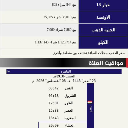
عيار 18
بيع 844 شراء 853
الاونصة
بيع 35,010 شراء 35,365
الجنيه الذهب
بيع 7,880 شراء 7,960
الكيلو
بيع 1,125,714 شراء 1,137,143
سعر الذهب بمحلات الصاغة تختلف بين منطقة وأخرى
مواقيت الصلاة
السبت
09:36 مـ
23
صفر
1448 هـ
08
أغسطس
2026 م
الفجر
03:42
الشروق
05:18
الظهر
12:01
مصر
العصر
15:38
المغرب
18:43
العشاء
20:09