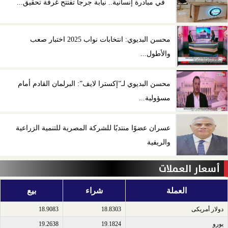
في مبادرة إنسانية.. نيابة جرجا تفتتح غرفة تحقيق...
محسن البديوي: انتخابات نواب 2025 اختبار صعب
والأطول...
محسن البديوي لـ”إكسترا لايف”: البرلمان القادم أمام
مسؤولية...
عسران عضوًا منتدبًا للشركة المصرية للتنمية الزراعية
والريفية
أسعار العملات
العملة
شراء
بيع
دولار أمريكى​
18.8303
18.9083
يورو​
19.1824
19.2638