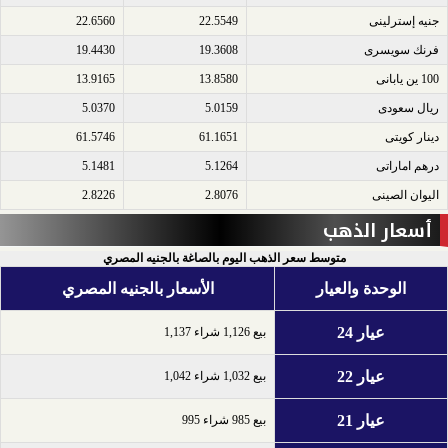
جنيه إسترلينى​
22.5549
22.6560
فرنك سويسرى​
19.3608
19.4430
100 ين يابانى​
13.8580
13.9165
ريال سعودى​
5.0159
5.0370
دينار كويتى​
61.1651
61.5746
درهم اماراتى​
5.1264
5.1481
اليوان الصينى​
2.8076
2.8226
أسعار الذهب
متوسط سعر الذهب اليوم بالصاغة بالجنيه المصري
الوحدة والعيار
الأسعار بالجنيه المصري
عيار 24
بيع 1,126 شراء 1,137
عيار 22
بيع 1,032 شراء 1,042
عيار 21
بيع 985 شراء 995