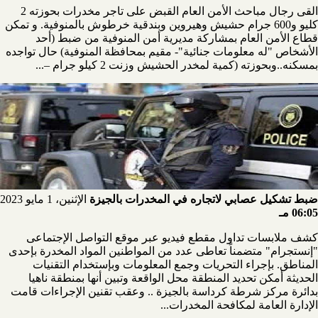
القى رجال مباحث الأمن العام القبض على تاجر مخدرات بحوزته 2
كليو و600 جرام حشيش وهيروين وبندقية خرطوش بالمنوفية. و تمكن
قطاع الأمن العام بمشاركة مديرية أمن المنوفية من ضبط (أحد
الأشخاص "له معلومات جنائية"- مقيم بمحافظة المنوفية) حال تواجده
بمسكنه..وبحوزته (كمية لمخدر الحشيش وزنت 2 كيلو جرام –...
ضبط تشكيل عصابي لاتجاره في المخدرات بالجيزة
الإثنين، 1 مايو 2023
06:05 مـ
كشف ملابسات تداول مقطع فيديو عبر موقع التواصل الإجتماعى
"إنستجرام" متضمناً تعاطى عدد من المواطنين المواد المخدرة بإحدى
المناطق. بإجراء التحريات وجمع المعلومات وبإستخدام التقنيات
الحديثة أمكن تحديد المنطقة محل الواقعة وتبين أنها بمنطقة ناهيا
بدائرة مركز شرطة كرداسة بالجيزة .. وعقب تقنين الإجراءات قامت
الإدارة العامة لمكافحة المخدرات...