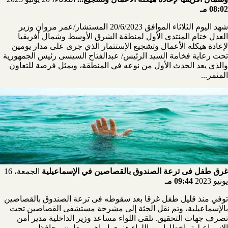
08:02 مـ
شهد اليوم الثلاثاء الموافق 20/6/2023 المستشار/عمر مروان وزير
العدل ختام المنتدى الأول لمنطقة الشرق الأوسط وشمال أفريقيا
لإعادة هيكله الأعمال وتشجيع الإستثمار الذي جرى على مدار يومين
تحت رعاية فخامة السيد الرئيس/ عبدالفتاح السيسى رئيس الجمهورية
والذي يعد الحدث الأول من نوعه في المنطقة، ويمثل فرصة للتعاون
المثمر...
غرق طفل فى ترعة الصندوق بالقصاصين في الإسماعيلية
الجمعة، 16
يونيو 2023
09:44 مـ
توفي منذ قليل طفل غرقا بعد سقوطه فى ترعة الصندوق بالقصاصين
بالإسماعيلية، وتم نقل الجثة إلى مشرحة مستشفى القصاصين تحت
تصرف جهات التحقيق. تلقى اللواء مساعد وزير الداخلية مدير أمن
الإسماعيلية، إخطارا من اللواء هنرى إبراهيم معاون محافظ