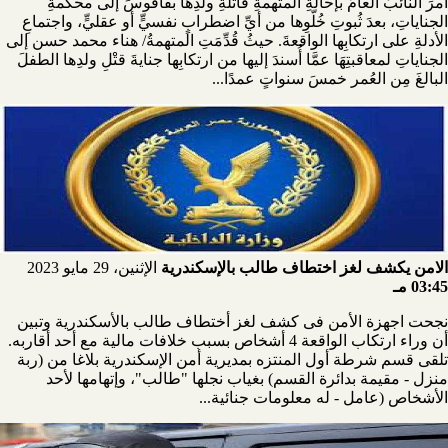
أمرَ النائبُ العامُّ بإحالةِ المتهمةِ قاتلةِ ولدِها بفاقوسَ إلى محكمةِ
الجناياتِ، بعدَ ثُبوتِ خُلّوِها من أيِّ اضطرابٍ نفسيٍّ أو عقليٍّ، واجتماعِ
الأدلةِ على ارتكابِها الواقعةَ. حيثُ قُدِّمَتِ المتهمةُ/ هناء محمد حسن إلى
الجناياتِ لمعاقبتِهَا عمَّا أُسندَ إليها من ارتكابِها جنايةَ قتْلِ ولدِها الطفلَ
البالغَ مِن العُمر خمسَ سنواتٍ عمدًا...
الامن يكشف لغز اختطاف طالب بالإسكندرية
الإثنين، 29 مايو 2023
03:45 مـ
نجحت اجهزة الأمن فى كشف لغز أختطاف طالب بالأسكندرية وتبين
أن وراء ارتكاب الواقعة 4 أشخاص بسبب خلافات مالية مع أحد أقاربه.
تلقى قسم شرطة أول المنتزه بمديرية أمن الإسكندرية بلاغا من (ربة
منزل - مقيمة بدائرة القسم) بغياب نجلها "طالب"، وإتهامها لأحد
الأشخاص (عامل - له معلومات جنائية...