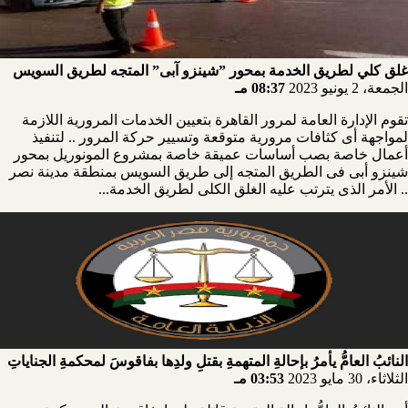
غلق كلي لطريق الخدمة بمحور ”شينزو آبى” المتجه لطريق السويس
الجمعة، 2 يونيو 2023
08:37 مـ
تقوم الإدارة العامة لمرور القاهرة بتعيين الخدمات المرورية اللازمة
لمواجهة أى كثافات مرورية متوقعة وتسيير حركة المرور .. لتنفيذ
أعمال خاصة بصب أساسات عميقة خاصة بمشروع المونوريل بمحور
شينزو أبى فى الطريق المتجه إلى طريق السويس بمنطقة مدينة نصر
.. الأمر الذى يترتب عليه الغلق الكلى لطريق الخدمة...
النائبُ العامُّ يأمرُ بإحالةِ المتهمةِ بقتلِ ولدِها بفاقوسَ لمحكمةِ الجناياتِ
الثلاثاء، 30 مايو 2023
03:53 مـ