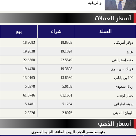
والريفية
أسعار العملات
العملة
شراء
بيع
دولار أمريكى​
18.8303
18.9083
يورو​
19.1824
19.2638
جنيه إسترلينى​
22.5549
22.6560
فرنك سويسرى​
19.3608
19.4430
100 ين يابانى​
13.8580
13.9165
ريال سعودى​
5.0159
5.0370
دينار كويتى​
61.1651
61.5746
درهم اماراتى​
5.1264
5.1481
اليوان الصينى​
2.8076
2.8226
أسعار الذهب
متوسط سعر الذهب اليوم بالصاغة بالجنيه المصري