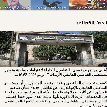
لحظات الرعب في حريق هائل داخل مول بالشيخ...
سقوط ربة منزل من شرفة منزلها بأرض اللواء
الحدث القضائي
أعاني من مرض نفسي.. التفاصيل الكاملة لاعترافات صاحبة منشور
مستشفى الشاطبي الجامعي
الأربعاء، 17 يونيو 2026
08:55 مـ
كشفت تحقيقات النيابة في واقعة المنشور المتداول بشأن مستشفى
الشاطبي الجامعي بالإسكندرية، عن تفاصيل جديدة بشأن صاحبة
المنشور التي أثارت جدلًا واسعًا خلال الأيام الماضية. وبحسب ما جاء
في التحقيقات، أقرت المذكورة بأنها عملت لعدة أشهر فقط كطبيبة
امتياز بمستشفى الشاطبي الجامعي، وانقطعت علاقتها بالمستشفى
منذ نحو 6 سنوات،...