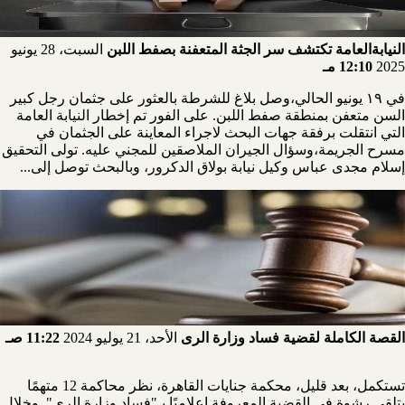
النيابةالعامة تكتشف سر الجثة المتعفنة بصفط اللبن
السبت، 28 يونيو
2025
12:10 مـ
في ١٩ يونيو الحالي،وصل بلاغ للشرطة بالعثور على جثمان رجل كبير
السن متعفن بمنطقة صفط اللبن. على الفور تم إخطار النيابة العامة
التي انتقلت برفقة جهات البحث لاجراء المعاينة على الجثمان في
مسرح الجريمة،وسؤال الجيران الملاصقين للمجني عليه. تولى التحقيق
إسلام مجدى عباس وكيل نيابة بولاق الدكرور، وبالبحث توصل إلى...
القصة الكاملة لقضية فساد وزارة الرى
الأحد، 21 يوليو 2024
11:22 صـ
تستكمل، بعد قليل، محكمة جنايات القاهرة، نظر محاكمة 12 متهمًا
بتلقي رشوة في القضية المعروفة إعلاميًا بـ"فساد وزارة الري". وخلال