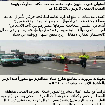
استولى على 7 مليون جنيه.. ضبط صاحب مكتب مقاولات بتهمة
النصب
الجمعة، 9 يونيو 2023
12:22 مـ
كشف ملابسات ما تبلغ للإدارة العامة لمكافحة جرائم الأموال العامة
بقطاع مكافحة جرائم الأموال العامة والجريمة المنظمة من (7
أشخاص- مقيمين بمحافظة سوهاج) بتضررهم من (أحد الأشخاص)
لقيامه بتلقى مبالغ مالية منهم بزعم توظيفها وإستثمارها لهم فى مجال
(الإستثمار العقارى) مقابل أرباح متفق عليها ، وتوقفه عن سداد...
تحويلات مرورية .. بتقاطع شارع عماد عبدالعزيز مع محور أحمد الزمر
بالقاهرة.
الإثنين، 5 يونيو 2023
07:37 مـ
تزامناً مع تنفيذ أعمال مشروع تطوير شبكة الصرف الصحى بمنطقة
المقطم وتحسين كفاءة بعض شبكات الصرف الصحى بمناطق (الهضبة
العليا، الهضبة الوسطى) وتنفيذ بعض أعمال غرفة دفع نفقى "إستقبال"
بتقاطع شارع عماد عبدالعزيز فى الوصلة من بدايته من محور أحمد