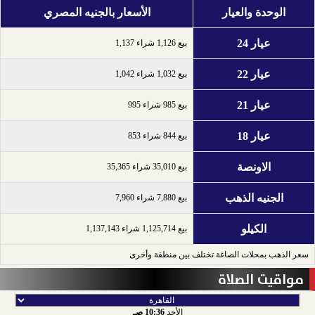
الوحدة والعيار
الأسعار بالجنيه المصري
عيار 24
بيع 1,126 شراء 1,137
عيار 22
بيع 1,032 شراء 1,042
عيار 21
بيع 985 شراء 995
عيار 18
بيع 844 شراء 853
الاونصة
بيع 35,010 شراء 35,365
الجنيه الذهب
بيع 7,880 شراء 7,960
الكيلو
بيع 1,125,714 شراء 1,137,143
سعر الذهب بمحلات الصاغة تختلف بين منطقة وأخرى
مواقيت الصلاة
الأحد
10:36 صـ