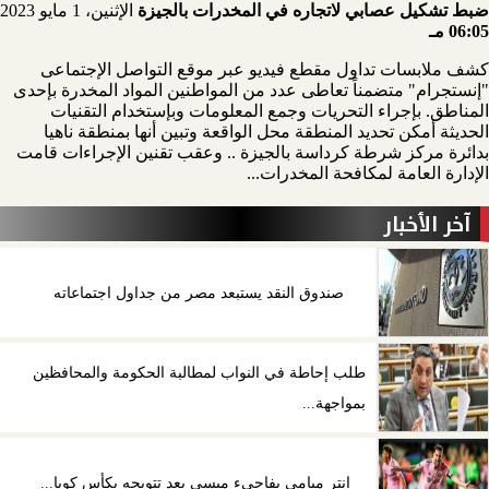
ضبط تشكيل عصابي لاتجاره في المخدرات بالجيزة
الإثنين، 1 مايو 2023
06:05 مـ
كشف ملابسات تداول مقطع فيديو عبر موقع التواصل الإجتماعى
"إنستجرام" متضمناً تعاطى عدد من المواطنين المواد المخدرة بإحدى
المناطق. بإجراء التحريات وجمع المعلومات وبإستخدام التقنيات
الحديثة أمكن تحديد المنطقة محل الواقعة وتبين أنها بمنطقة ناهيا
بدائرة مركز شرطة كرداسة بالجيزة .. وعقب تقنين الإجراءات قامت
الإدارة العامة لمكافحة المخدرات...
آخر الأخبار
صندوق النقد يستبعد مصر من جداول اجتماعاته
طلب إحاطة في النواب لمطالبة الحكومة والمحافظين
بمواجهة...
إنتر ميامي يفاجيء ميسي بعد تتويجه بكأس كوبا...