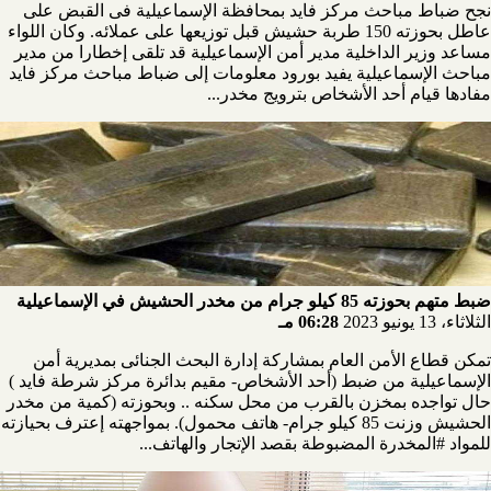
نجح ضباط مباحث مركز فايد بمحافظة الإسماعيلية فى القبض على
عاطل بحوزته 150 طربة حشيش قبل توزيعها على عملائه. وكان اللواء
مساعد وزير الداخلية مدير أمن الإسماعيلية قد تلقى إخطارا من مدير
مباحث الإسماعيلية يفيد بورود معلومات إلى ضباط مباحث مركز فايد
مفادها قيام أحد الأشخاص بترويج مخدر...
ضبط متهم بحوزته 85 كيلو جرام من مخدر الحشيش في الإسماعيلية
الثلاثاء، 13 يونيو 2023
06:28 مـ
تمكن قطاع الأمن العام بمشاركة إدارة البحث الجنائى بمديرية أمن
الإسماعيلية من ضبط (أحد الأشخاص- مقيم بدائرة مركز شرطة فايد )
حال تواجده بمخزن بالقرب من محل سكنه .. وبحوزته (كمية من مخدر
الحشيش وزنت 85 كيلو جرام- هاتف محمول). بمواجهته إعترف بحيازته
للمواد #المخدرة المضبوطة بقصد الإتجار والهاتف...