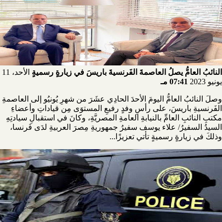
النائبُ العامُّ يصلُ العاصمةَ الفَرنسيةَ باريسَ في زيارةٍ رسميةٍ
الأحد، 11
يونيو 2023
07:41 مـ
وصلَ النائبُ العامُّ اليومَ الأحدَ الحادِي عشَرَ من شهرِ يُونيُو إلى العاصمةِ
الفَرنسيةِ باريسَ، على رأسِ وفدٍ رفيعِ المستوَى مِن قياداتِ وأعضاءِ
مكتبِ النائبِ العامِّ بالنيابةِ العامةِ المصريَّةِ، وكانَ في استقبالِ سيادتِهِ
السيدُ السفيرُ/ علاء يوسف سفيرُ جمهوريةِ مِصرَ العربيةِ لدَى فَرنسا،
وذلكَ في زيارةٍ رسميةٍ تأتي تعزيزًا...