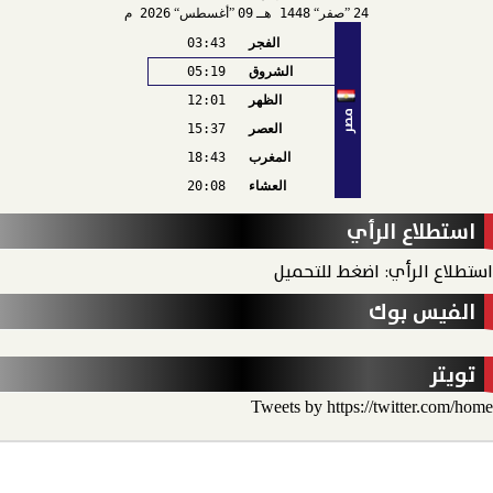
24
صفر
1448 هـ
09
أغسطس
2026 م
الفجر
03:43
الشروق
05:19
الظهر
12:01
مصر
العصر
15:37
المغرب
18:43
العشاء
20:08
استطلاع الرأي
استطلاع الرأي: اضغط للتحميل
الفيس بوك
تويتر
Tweets by https://twitter.com/home
الأخبار
الحدث الاقتصادي
الحدث الخارجي
رأي الحدث
منو