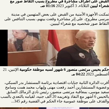
القبض على أطراف مشاجرة في مطروح بسبب التقاط صور مع
شعراء ليبين
الثلاثاء، 3 أكتوبر 2023
01:16 صـ
تمكنت الأجهزة الأمنية من القبض على بعض المتهمين في مدينة
مرسى مطروح، على إثر مشاجرة وقعت بينهم، بسبب التنافس على
التقاط صور شخصيه مع شعراء ليبيين.
حكم بحبس مرتضى منصور 6 شهور لسبه موظفة حكومية
الإثنين، 21
أغسطس 2023
04:22 مـ
أقرت الدائرة الثانية جنايات اقتصادية برئاسة المستشار بدر السبكي،
وعضوية المستشارين أحمد رفعت مهنى وإيهاب محمد همت وسامح
سعيد موسى، بمعاقبة مرتضى منصور، رئيس نادي الزمالك السابق
بالحبس 6 أشهر مع النفاذ وتغريمه 20 ألف جنيه، لقيامه بالتعدي بالسب
والقذف على موظفة عمومية جاء الحكم في القضية رقم 345...