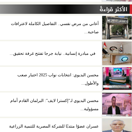
الأكثر قراءةً
أعاني من مرض نفسي.. التفاصيل الكاملة لاعترافات
صاحبة...
في مبادرة إنسانية.. نيابة جرجا تفتتح غرفة تحقيق...
محسن البديوي: انتخابات نواب 2025 اختبار صعب
والأطول...
محسن البديوي لـ”إكسترا لايف”: البرلمان القادم أمام
مسؤولية...
عسران عضوًا منتدبًا للشركة المصرية للتنمية الزراعية