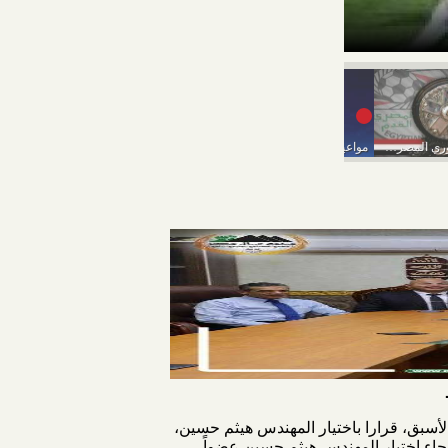
مواعيد مباريات الدو
ترتيب جدول الدوري المصري الممتاز لكرة القدم..الأهلي ينتزع...
مواعيد مباريات دوري أبطال أوربا اليوم الأربعاء
تشكيل الأهلي اليوم أمام بيراميدز والقنوات الناقلة
الأسبق، قرارا باختيار المهندس هيثم حسين،
وجاء اختيار المهندس هيثم حسين عضواً