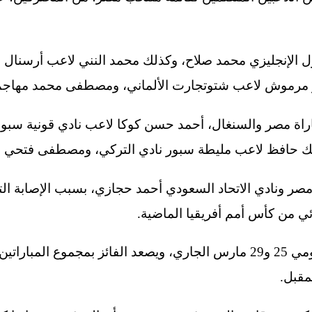
 الإنجليزي محمد صلاح، وكذلك محمد النني لاعب أرسنال ال
 مرموش لاعب شتوتجارت الألماني، ومصطفى محمد مهاجم 
راة مصر والسنغال، أحمد حسن كوكا لاعب نادي قونية سبور 
يك حافظ لاعب مليطة سبور نادي التركي، ومصطفى فتحي ل
صر ونادي الاتحاد السعودي أحمد حجازي، بسبب الإصابة ال
ي من كأس أمم أفريقيا الماضية.
وتلعب مباراتي مصر والسنغال يومي 25 و29 مارس الجاري، ويصعد الفائز بمجمو
مقبل.