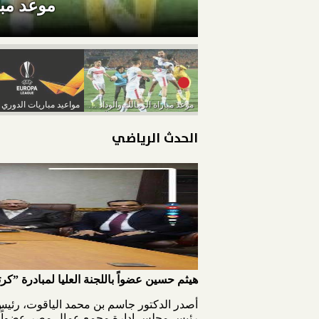
موعد مبا
موعد مباراة الزمالك والوداد والقنوات الناقلة
الحدث الرياضي
هيثم حسين عضواً باللجنة العليا لمبادرة ”كر
أصدر الدكتور جاسم بن محمد الياقوت، رئيس ا
رئيس مجلس إدارة مجمع عمال مصر عضواً بالل