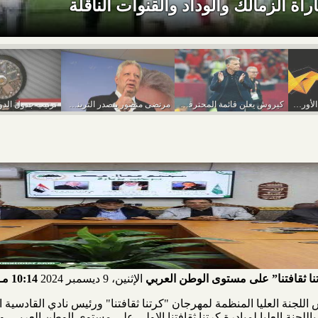
راة الزمالك والوداد والقنوات الناقلة
مواعيد مباريات الدوري الأوربي..برشلونة وجالاطة سراي
كيروش يعلن قائمة المحترفين لمباراة مصر والسنغال
مرتضى منصور يتصدر التريند بعد دعم مجلس إدارة...
تنا ثقافتنا” على مستوى الوطن العربي
الإثنين، 9 ديسمبر 2024
10:14 مـ
للجنة العليا المنظمة لمهرجان "كرتنا ثقافتنا" ورئيس نادي القادسية 
جنة العليا لمبادرة كرتنا ثقافتنا الاولى على مستوى الوطن العربي. 