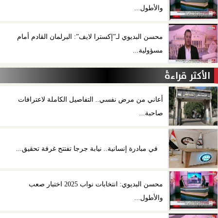
والأطول...
محسن البديوي لـ”إكسترا لايف”: البرلمان القادم أمام
مسؤولية...
الأكثر قراءةً
أعاني من مرض نفسي.. التفاصيل الكاملة لاعترافات
صاحبة...
في مبادرة إنسانية.. نيابة جرجا تفتتح غرفة تحقيق...
محسن البديوي: انتخابات نواب 2025 اختبار صعب
والأطول...