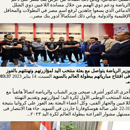
الرياضة ودعم ذوي الهمم من خلال مساندة اللاعبين ذوي الشلل
الدماغي الذي يسعوا جاهدين لرفع اسم مصر في البطولات والمحافل
الإقليمية والدولية. ويأتي ذلك استكمالاً لدور بنك مصر...
وزير الرياضة يتواصل مع بعثة منتخب اليد لمؤازرتهم وتهنئتهم بالفوز
فى افتتاح مبارياتهم ببطولة العالم بالسويد
السبت، 14 يناير 2023
03:37
مـ
أجرى الدكتور أشرف صبحى وزير الشباب والرياضة اتصالاً هاتفياً مع
بعثة المنتخب الوطنى الأول لكرة اليد؛ لمؤازرتهم وتقديم التهنئة
للاعبين والجهاز الفنى، وكل أعضاء البعثة بعد الفوز على كرواتيا بنتيجة
31-22 على صالة هوسكوفارنا جاردن في السويد. جاء هذا الانتصار فى
مستهل مشوار الفراعنة ببطولة العالم لكرة اليد ٢٠٢٣...