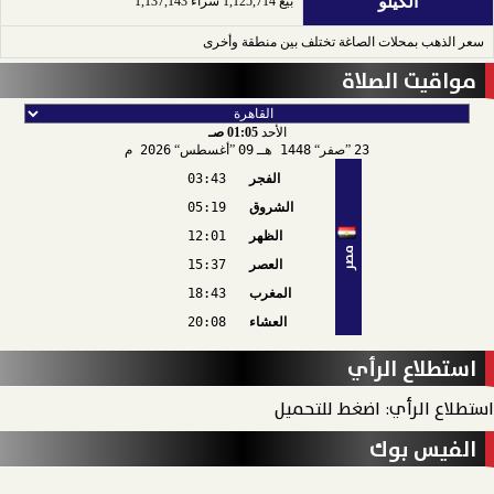
الكيلو
بيع 1,125,714 شراء 1,137,143
سعر الذهب بمحلات الصاغة تختلف بين منطقة وأخرى
مواقيت الصلاة
الأحد
01:05 صـ
23
صفر
1448 هـ
09
أغسطس
2026 م
الفجر
03:43
الشروق
05:19
الظهر
12:01
مصر
العصر
15:37
المغرب
18:43
العشاء
20:08
استطلاع الرأي
استطلاع الرأي: اضغط للتحميل
الفيس بوك