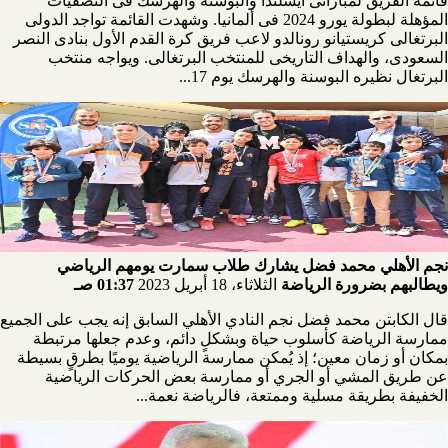
قائمة الفريق لمباراتى أيسلندا والبوسنة والهرسك فى التصفيات
المؤهلة لبطولة يورو 2024 فى ألمانيا. وشهدت القائمة تواجد الدولى
البرتغالى كريستيانو رونالدو لاعب فريق كرة القدم الأول بنادى النصر
السعودى، والهداف التاريخى للمنتخب البرتغالى. ويواجه منتخب
البرتغال نظيره البوسنة والهرسك يوم 17...
نجم الأهلي محمد فضل يشارك طلاب سمارت يومهم الرياضي
ويطالبهم بضرورة الرياضة
الثلاثاء، 18 أبريل 2023
01:37 صـ
قال الكابتن محمد فضل نجم النادي الأهلي السابق إنه يجب على الجميع
ممارسة الرياضة كأسلوب حياة وبشكلٍ دائم، وعدم جعلها مرتبطة
بمكان أو زمان معين؛ إذ يُمكن ممارسة الرياضية يوميًا بطرقٍ بسيطة
عن طريق المشي أو الجري أو ممارسة بعض الحركات الرياضية
الخفيفة بطريقة مسلية وممتعة، فالرياضة نعمة...