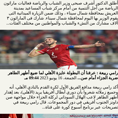
أطلق الدكتور أشرف صبحى وزير الشباب والرياضة فعاليات ماراثون
الرياضة من أجل التنمية من أمام مركز شباب المساعيد بمدينة
العريش بمحافظة شمال سيناء ، وذلك ضمن الزيارة الميدانية التى
يقوم الوزير بها اليوم لمحافظة شمال سيناء. شارك فى الماراثون ٣
آلاف مشارك من النشء والشباب والمواطنين من مختلف الفئات...
رامي ربيعة : عرفنا أن البطولة عايزة الأهلي لما ضيع أطهر الطاهر
ضربة الجزاء أمام صن...
الجمعة، 16 يونيو 2023
09:44 مـ
أكد رامي ربيعة مدافع الفريق الأول لكرة القدم بالنادي الأهلي، أنه
وجميع زملائه شعروا بأن دوري أبطال أفريقيا يريد (الأهلي)، بعد إهدار
أطهر الطاهر لاعب الهلال السوداني لركلة الجزاء خلال مواجهة صن
داونز الجنوب أفريقي في دور المجموعات. قال رامي ربيعة في
تصريحات عبر برنامج أسبوع كورة على قناة...