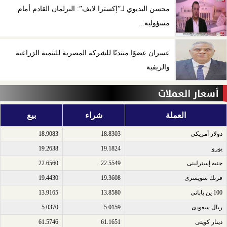
محسن البديوي لـ”إكسترا لايف”: البرلمان القادم أمام
مسؤولية...
عسران عضوًا منتدبًا للشركة المصرية للتنمية الزراعية
والريفية
أسعار العملات
العملة
شراء
بيع
دولار أمريكى​
18.8303
18.9083
يورو​
19.1824
19.2638
جنيه إسترلينى​
22.5549
22.6560
فرنك سويسرى​
19.3608
19.4430
100 ين يابانى​
13.8580
13.9165
ريال سعودى​
5.0159
5.0370
دينار كويتى​
61.1651
61.5746