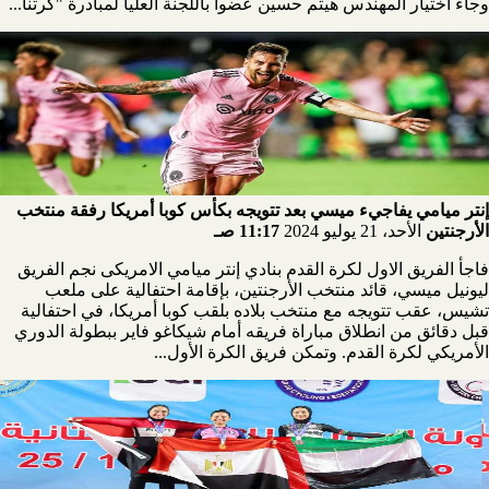
وجاء اختيار المهندس هيثم حسين عضواً باللجنة العليا لمبادرة "كرتنا...
إنتر ميامي يفاجيء ميسي بعد تتويجه بكأس كوبا أمريكا رفقة منتخب
الأرجنتين
الأحد، 21 يوليو 2024
11:17 صـ
فاجأ الفريق الاول لكرة القدم بنادي إنتر ميامي الامريكى نجم الفريق
ليونيل ميسي، قائد منتخب الأرجنتين، بإقامة احتفالية على ملعب
تشيس، عقب تتويجه مع منتخب بلاده بلقب كوبا أمريكا، في احتفالية
قبل دقائق من انطلاق مباراة فريقه أمام شيكاغو فاير ببطولة الدوري
الأمريكي لكرة القدم. وتمكن فريق الكرة الأول...