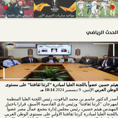
موعد مباراة الزمالك والوداد والقنوات الناقلة
مواعيد مباريات الدوري الأوربي..برشلونة وجالاطة سراي
الحدث الرياضي
هيثم حسين عضواً باللجنة العليا لمبادرة ”كرتنا ثقافتنا” على مستوى
الوطن العربي
الإثنين، 9 ديسمبر 2024
10:14 مـ
أصدر الدكتور جاسم بن محمد الياقوت، رئيس اللجنة العليا المنظمة
لمهرجان "كرتنا ثقافتنا" ورئيس نادي القادسية الأسبق، قرارا باختيار
المهندس هيثم حسين، رئيس مجلس إدارة مجمع عمال مصر عضواً
باللجنة العليا لمبادرة كرتنا ثقافتنا الاولى على مستوى الوطن العربي.