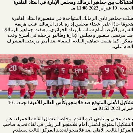
اشتباكات بين جماهير الزمالك ومجلس الإدارة في استاد القاهرة
الجمعة، 10 فبراير 2023
11:08 مـ
شنّت جماهير نادي الزمالك المتواجدة في مقصورة استاد القاهرة
هجومًا حادًا على أعضاء مجلس إدارة نادي الزمالك عقب هزيمة
الفارس الأبيض أمام شباب بلوزداد الجزائري. وهتفت جماهير الزمالك
ضد مرتضى منصور ومجلس الإدارة وطالبوا برحيله في أسرع وقت
ممكن. كما هتفت جماهير القلعة البيضاء ضد أمير مرتضى المشرف
العام على...
تشكيل الأهلي المتوقع ضد فلامنجو بكأس العالم للأندية
الجمعة، 10
فبراير 2023
01:53 مـ
يبحث محبي ومتابعي كرة القدم، وخاصة عشاق القلعة الحمراء، عن
التشكيل المتوقع للأهلي أمام فلامنجو البرازيلي في لقاء تحديد صاحب
المركز الثالث. الأهلي ضد فلامنجو لتحديد المركز الثالث يصطدم