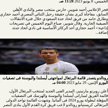
الخميس، 8 يونيو 2023
11:28 صـ
فجر الإعلامي أحمد شوبير، حارس منتخب مصر والنادي الأهلي
السابق، مفاجأة كبرى بشأن حقيقة رحيل الثنائي المصري أحمد حجازي
وطارق حامد من فريق اتحاد جدة السعودي خلال فترة الانتقالات
الصيفية الجارية. وقال شوبير، صباح اليوم الخميس في تصريحات
إذاعية:« أحمد حجازي أحد الركائز الأساسية في نادي اتحاد جدة،
إضافة...
رونالدو يتصدر قائمة البرتغال لمواجهتى أيسلندا والبوسنة فى تصفيات
اليورو
الإثنين، 29 مايو 2023
04:00 مـ
أعلن روبرتو مارتينيز، المدير الفنى الجديد لمنتخب البرتغال الأول،
قائمة الفريق لمباراتى أيسلندا والبوسنة والهرسك فى التصفيات
المؤهلة لبطولة يورو 2024 فى ألمانيا. وشهدت القائمة تواجد الدولى
البرتغالى كريستيانو رونالدو لاعب فريق كرة القدم الأول بنادى النصر