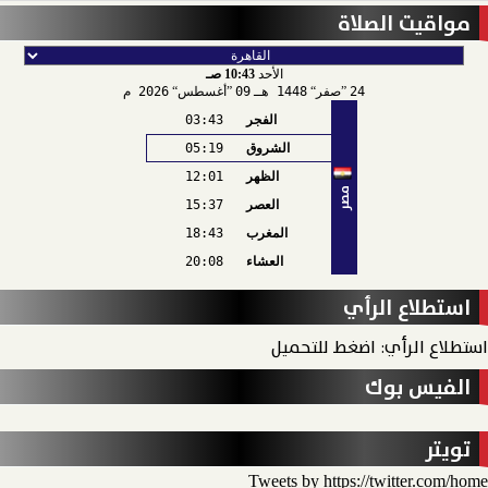
مواقيت الصلاة
الأحد
10:43 صـ
24
صفر
1448 هـ
09
أغسطس
2026 م
الفجر
03:43
الشروق
05:19
الظهر
12:01
مصر
العصر
15:37
المغرب
18:43
العشاء
20:08
استطلاع الرأي
استطلاع الرأي: اضغط للتحميل
الفيس بوك
تويتر
Tweets by https://twitter.com/home