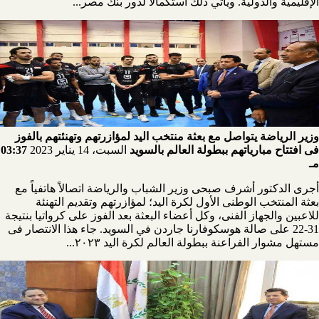
الإقليمية والدولية. ويأتي ذلك استكمالاً لدور بنك مصر...
وزير الرياضة يتواصل مع بعثة منتخب اليد لمؤازرتهم وتهنئتهم بالفوز
فى افتتاح مبارياتهم ببطولة العالم بالسويد
السبت، 14 يناير 2023
03:37
مـ
أجرى الدكتور أشرف صبحى وزير الشباب والرياضة اتصالاً هاتفياً مع
بعثة المنتخب الوطنى الأول لكرة اليد؛ لمؤازرتهم وتقديم التهنئة
للاعبين والجهاز الفنى، وكل أعضاء البعثة بعد الفوز على كرواتيا بنتيجة
31-22 على صالة هوسكوفارنا جاردن في السويد. جاء هذا الانتصار فى
مستهل مشوار الفراعنة ببطولة العالم لكرة اليد ٢٠٢٣...