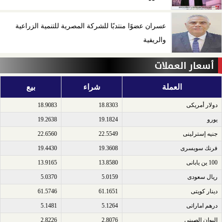
عسران عضوًا منتدبًا للشركة المصرية للتنمية الزراعية
والريفية
أسعار العملات
العملة
شراء
بيع
دولار أمريكى​
18.8303
18.9083
يورو​
19.1824
19.2638
جنيه إسترلينى​
22.5549
22.6560
فرنك سويسرى​
19.3608
19.4430
100 ين يابانى​
13.8580
13.9165
ريال سعودى​
5.0159
5.0370
دينار كويتى​
61.1651
61.5746
درهم اماراتى​
5.1264
5.1481
اليوان الصينى​
2.8076
2.8226