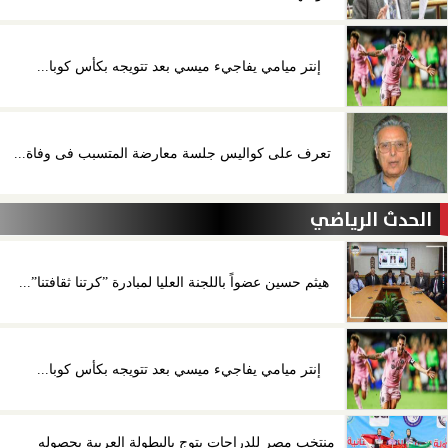
إنتر ميامي يفاجيء ميسي بعد تتويجه بكأس كوبا...
تعرف على كواليس جلسة معارضة المتسبب فى وفاة...
الحدث الرياضي
هيثم حسين عضواً باللجنة العليا لمبادرة ”كرتنا ثقافتنا”...
إنتر ميامي يفاجيء ميسي بعد تتويجه بكأس كوبا...
منتخب مصر للدراجات يتوج بالبطولة العربية بحصوله