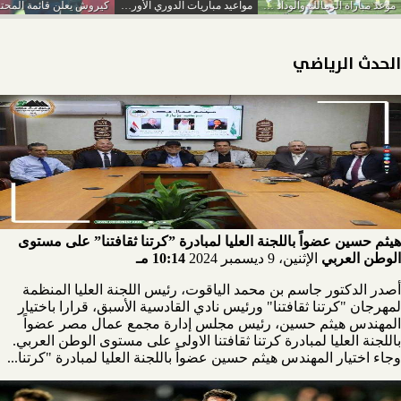
موعد مباراة الزمالك والوداد والقنوات الناقلة
مواعيد مباريات الدوري الأوربي..برشلونة وجالاطة سراي
الحدث الرياضي
هيثم حسين عضواً باللجنة العليا لمبادرة ”كرتنا ثقافتنا” على مستوى
الوطن العربي
الإثنين، 9 ديسمبر 2024
10:14 مـ
أصدر الدكتور جاسم بن محمد الياقوت، رئيس اللجنة العليا المنظمة
لمهرجان "كرتنا ثقافتنا" ورئيس نادي القادسية الأسبق، قرارا باختيار
المهندس هيثم حسين، رئيس مجلس إدارة مجمع عمال مصر عضواً
باللجنة العليا لمبادرة كرتنا ثقافتنا الاولى على مستوى الوطن العربي.
وجاء اختيار المهندس هيثم حسين عضواً باللجنة العليا لمبادرة "كرتنا...