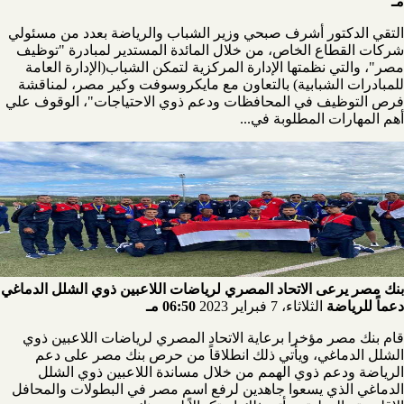
مـ
التقي الدكتور أشرف صبحي وزير الشباب والرياضة بعدد من مسئولي
شركات القطاع الخاص، من خلال المائدة المستدير لمبادرة "توظيف
مصر"، والتي نظمتها الإدارة المركزية لتمكن الشباب(الإدارة العامة
للمبادرات الشبابية) بالتعاون مع مايكروسوفت وكير مصر، لمناقشة
فرص التوظيف في المحافظات ودعم ذوي الاحتياجات"، الوقوف علي
أهم المهارات المطلوبة في...
بنك مصر يرعى الاتحاد المصري لرياضات اللاعبين ذوي الشلل الدماغي
دعماً للرياضة
الثلاثاء، 7 فبراير 2023
06:50 مـ
قام بنك مصر مؤخرا برعاية الاتحاد المصري لرياضات اللاعبين ذوي
الشلل الدماغي، ويأتي ذلك انطلاقاً من حرص بنك مصر على دعم
الرياضة ودعم ذوي الهمم من خلال مساندة اللاعبين ذوي الشلل
الدماغي الذي يسعوا جاهدين لرفع اسم مصر في البطولات والمحافل