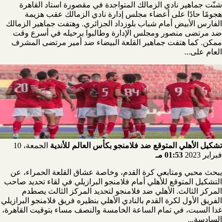
شنّت جماهير نادي الزمالك المتواجدة في مقصورة استاد القاهرة
هجومًا حادًا على أعضاء مجلس إدارة نادي الزمالك عقب هزيمة
الفارس الأبيض أمام شباب بلوزداد الجزائري. وهتفت جماهير الزمالك
ضد مرتضى منصور ومجلس الإدارة وطالبوا برحيله في أسرع وقت
ممكن. كما هتفت جماهير القلعة البيضاء ضد أمير مرتضى المشرف
العام على...
تشكيل الأهلي المتوقع ضد فلامنجو بكأس العالم للأندية
الجمعة، 10
فبراير 2023
01:53 مـ
يبحث محبي ومتابعي كرة القدم، وخاصة عشاق القلعة الحمراء، عن
التشكيل المتوقع للأهلي أمام فلامنجو البرازيلي في لقاء تحديد صاحب
المركز الثالث. الأهلي ضد فلامنجو لتحديد المركز الثالث يصطدم
الفريق الأول لكرة القدم بالنادي الأهلي بنظيره فريق فلامنجو البرازيلي
غدا السبت، في تمام الساعة الخامسة والنصف مساء بتوقيت القاهرة،
السادسة...