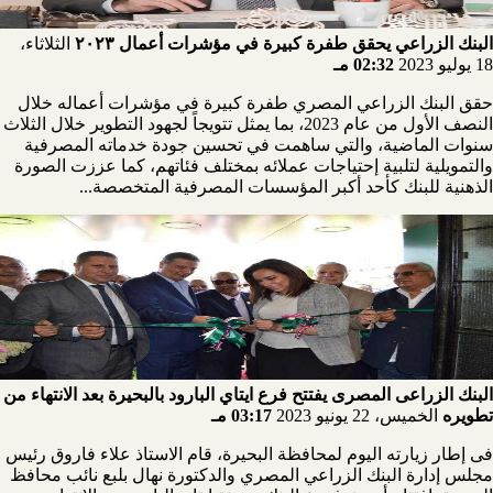
البنك الزراعي يحقق طفرة كبيرة في مؤشرات أعمال ٢٠٢٣
الثلاثاء،
18 يوليو 2023
02:32 مـ
حقق البنك الزراعي المصري طفرة كبيرة في مؤشرات أعماله خلال
النصف الأول من عام 2023، بما يمثل تتويجاً لجهود التطوير خلال الثلاث
سنوات الماضية، والتي ساهمت في تحسين جودة خدماته المصرفية
والتمويلية لتلبية إحتياجات عملائه بمختلف فئاتهم، كما عززت الصورة
الذهنية للبنك كأحد أكبر المؤسسات المصرفية المتخصصة...
البنك الزراعى المصرى يفتتح فرع ايتاي البارود بالبحيرة بعد الانتهاء من
تطويره
الخميس، 22 يونيو 2023
03:17 مـ
فى إطار زيارته اليوم لمحافظة البحيرة، قام الاستاذ علاء فاروق رئيس
مجلس إدارة البنك الزراعي المصري والدكتورة نهال بلبع نائب محافظ