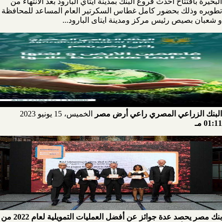
البحيرة بافتتاح أحدث فروع البنك بمدينة ايتاي البارود بعد الانتهاء من
تطويره وذلك بحضور كامل غطاس السكرتير العام المساعد للمحافظة
و شعبان بصيص رئيس مركز ومدينة ايتاى البارود...
البنك الزراعي المصري راعي أرض مصر
الخميس، 15 يونيو 2023
01:11 مـ
بنك مصر يحصد عدة جوائز عن أفضل العمليات التمويلية لعام 2022 من