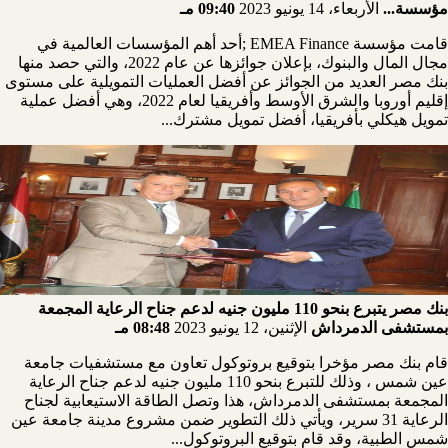
مؤسسة...
الأربعاء، 14 يونيو 2023
09:40 مـ
قامت مؤسسة EMEA Finance ;أحد أهم المؤسسات العالمية في
مجال المال والبنوك، بإعلان جوائزها عن عام 2022، والتي حصد منها
بنك مصر العديد من الجوائز عن أفضل العمليات التمويلية على مستوى
إقليم أوروبا والشرق الأوسط وأفريقيا لعام 2022، وهي أفضل عملية
تمويل هيكلي بأفريقيا، أفضل تمويل مشترك...
بنك مصر يتبرع بنحو 110 مليون جنيه لدعم جناح الرعاية المجمعة
بمستشفى الدمرداش
الإثنين، 12 يونيو 2023
08:48 مـ
قام بنك مصر مؤخرا بتوقيع بروتوكول تعاون مع مستشفيات جامعة
عين شمس ، وذلك للتبرع بنحو 110 مليون جنيه لدعم جناح الرعاية
المجمعة بمستشفى الدمرداش، هذا وتصل الطاقة الاستيعابية لجناح
الرعاية 31 سرير، ويأتي ذلك التطوير ضمن مشروع مدينة جامعة عين
شمس الطبية، وقد قام بتوقيع البروتوكول...