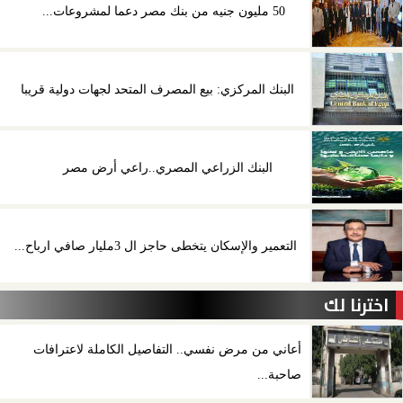
50 مليون جنيه من بنك مصر دعما لمشروعات...
البنك المركزي: بيع المصرف المتحد لجهات دولية قريبا
البنك الزراعي المصري..راعي أرض مصر
التعمير والإسكان يتخطى حاجز ال 3مليار صافي ارباح...
اخترنا لك
أعاني من مرض نفسي.. التفاصيل الكاملة لاعترافات
صاحبة...