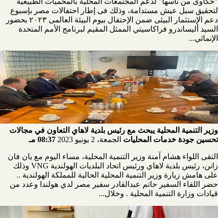
"حكاوى من ناسها" لدعم المجتمعات المحلية بالمحميات الطبيعية
لتحقيق سبل عيش مستدامة، وذلك فى إطار احتفالات مصر بإسبوع
دعم الإستثمار البيئى ضمن الإحتفال بيوم البيئة العالمى ٢٠٢٣ بحضور
السيد أليساندرو فراكاسيتي الممثل المقيم لبرنامج الأمم المتحدة
الإنمائي...
وزير التنمية المحلية يبحث مع رئيس بلدية لاهاي التعاون في مجالات
تحسين جودة خدمات المحليات
الجمعة، 2 يونيو 2023
08:37 مـ
التقى اللواء هشام آمنة وزير التنمية المحلية، مساء اليوم مع يان فان
زانن، رئيس بلدية لاهاي ورئيس اتحاد البلديات الهولندية VNG وذلك
على هامش زيارة وزير التنمية المحلية الحالية للمملكة الهولندية ..
حضر اللقاء السفير حاتم عبدالقادر سفير مصر لدي هولندا وعدد من
قيادات وزارة التنمية المحلية . وخلال...