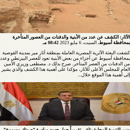
الآثار: الكشف عن عدد من الأبنية والدفنات من العصور المتأخرة
بمحافظة أسيوط.
السبت، 6 مايو 2023
08:42 مـ
كشفت البعثة الأثرية المصرية العاملة بمنطقة اَثار مير بمدينة القوصية
بمحافظة أسيوط عن أجزاء من بعض الأبنية تعود للعصر البيزنطي وعدد
من الدفنات من العصر المتأخر. صرح بذلك د. مصطفى وزيري الأمين
العام للمجلس الأعلى للاَثار، مؤكدا على أهمية هذا الكشف والذي يشير
إلى أهمية هذا الموقع خلال...
وزير التنمية المحلية يتلقي تقريراً حول جهود مبادرة ”صوتك مسموع”