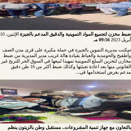
ضبط مخزن لتجميع المواد التموينية والدقيق المدعم بالجيزة
الإثنين، 10
أبريل 2023
09:56 مـ
تمكنت مديرية التموين بالجيزة في حملة مكبرة على قرى مدن الصف
وأطفيح والحومدية والعياط بقيادة هالة غريب مدير المديرية من ضبط
مخازن لتخزين السلع التموينية تمهيدا لبيعها في السوق الحر للتربح غير
القانوني منها بعد اعادة تعبئتها وكذلك ضبط أكثر من 16 طن دقيق
مدعم بغرض استخدامها في...
بالتعاون مع جهاز تنمية المشروعات.. مستقبل وطن بالزيتون ينظم