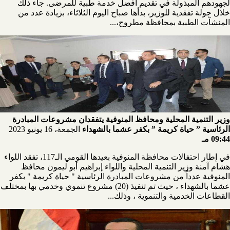
لجهودهم المبذولة في تقديم أفضل خدمة طبية للمرضى. جاء ذلك
خلال جولة تفقدية للوزير، بدأها صباح اليوم الثلاثاء، بزيادة عدد من
المنشآت الطبية بمحافظة مطروح،...
وزير التنمية المحلية ومحافظ المنوفية يتفقدان مشروعات المبادرة
الرئاسية ” حياة كريمة ” بكفر عشما بالشهداء
الجمعة، 16 يونيو 2023
09:44 مـ
في إطار احتفالات محافظة المنوفية بعيدها القومي الـ117، تفقد اللواء
هشام آمنة وزير التنمية المحلية واللواء إبراهيم أبو ليمون محافظ
المنوفية عدداً من مشروعات المبادرة الرئاسية " حياة كريمة " بكفر
عشما بالشهداء ، حيث تم تنفيذ (20) مشروع تنموي وخدمي بها بمختلف
القطاعات الخدمية والتنموية ، وذلك...