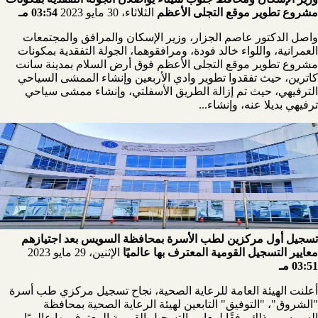
مشروع تطوير موقع التجلى الأعظم
الثلاثاء، 30 مايو 2023
03:54 مـ
واصل الدكتور عاصم الجزار، وزير الإسكان والمرافق والمجتمعات
العمرانية، واللواء خالد فودة، ومرافقوهما، الجولة التفقدية بمكونات
مشروع تطوير موقع التجلى الأعظم فوق أرض السلام بمدينة سانت
كاترين، حيث تفقدوا تطوير وادي الأربعين وإنشاء الممشى السياحي
الترفيهي، حيث تم إزالة الطريق الأسفلتي، وإنشاء ممشى سياحي
ترفيهي بديلا عنه، وإنشاء...
تسجيل أول مركزين لطب الأسرة بمحافظة السويس بعد اجتيازهم
معايير التسجيل القومية المعترف بها عالميًا
الإثنين، 29 مايو 2023
03:51 مـ
أعلنت الهيئة العامة للرعاية الصحية، نجاح تسجيل مركزي طب أسرة
"الشروق"، "التوفيق" التابعين لهيئة الرعاية الصحية بمحافظة
السويس، وذلك وفقًا لمعايير التسجيل القومية المعترف بها عالميًا،