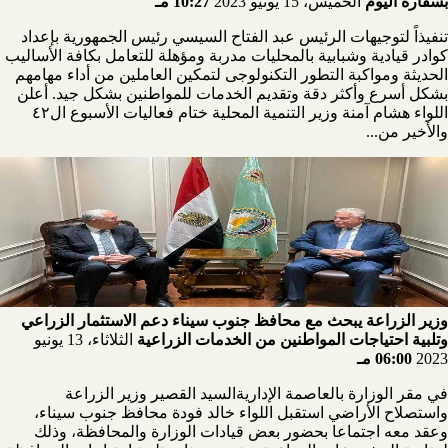
بسقارة اليوم
الخميس، 15 يونيو 2023
10:27 مـ
تنفيذاً لتوجيهات الرئيس عبد الفتاح السيسي رئيس الجمهورية بإعداد
كوادر قيادية وشبابية بالمحليات مدربة ومؤهلة للتعامل بكافة الأساليب
الحديثة ومواكبة التطور التكنولوجى لتمكين العاملين من أداء مهامهم
بشكل أسرع وأكثر دقة وتقديم الخدمات للمواطنين بشكل جيد. أعلن
اللواء هشام آمنة وزير التنمية المحلية ختام فعاليات الأسبوع ال٤٢
والأخير من...
وزير الزراعة يبحث مع محافظ جنوب سيناء دعم الاستثمار الزراعي
وتلبية احتياجات المواطنين من الخدمات الزراعية
الثلاثاء، 13 يونيو
2023
06:00 مـ
في مقر الوزارة بالعاصمة الإداريةالسيد القصير وزير الزراعة
واستصلاح الأراضي استقبل اللواء خالد فودة محافظ جنوب سيناء،
وعقد معه اجتماعا بحضور بعض قيادات الوزارة والمحافظة، وذلك