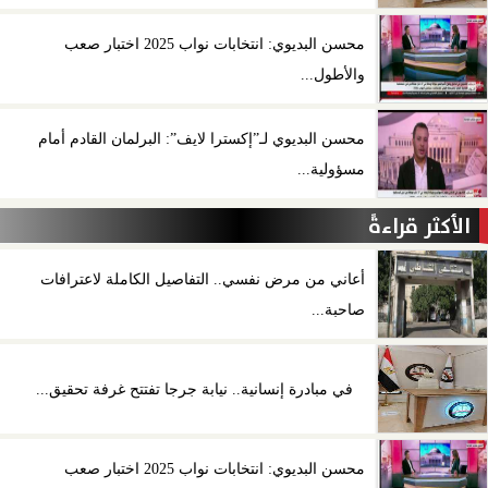
محسن البديوي: انتخابات نواب 2025 اختبار صعب
والأطول...
محسن البديوي لـ”إكسترا لايف”: البرلمان القادم أمام
مسؤولية...
الأكثر قراءةً
أعاني من مرض نفسي.. التفاصيل الكاملة لاعترافات
صاحبة...
في مبادرة إنسانية.. نيابة جرجا تفتتح غرفة تحقيق...
محسن البديوي: انتخابات نواب 2025 اختبار صعب