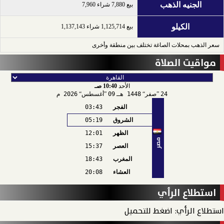
الجنيه الذهب
بيع 7,880 شراء 7,960
الكيلو
بيع 1,125,714 شراء 1,137,143
سعر الذهب بمحلات الصاغة تختلف بين منطقة وأخرى
مواقيت الصلاة
الأحد
10:40 صـ
24
صفر
1448 هـ
09
أغسطس
2026 م
الفجر
03:43
الشروق
05:19
الظهر
12:01
مصر
العصر
15:37
المغرب
18:43
العشاء
20:08
استطلاع الرأي
استطلاع الرأي: اضغط للتحميل