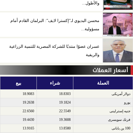
والأطول...
محسن البديوي لـ”إكسترا لايف”: البرلمان القادم أمام
مسؤولية...
عسران عضوًا منتدبًا للشركة المصرية للتنمية الزراعية
والريفية
أسعار العملات
العملة
شراء
بيع
دولار أمريكى​
18.8303
18.9083
يورو​
19.1824
19.2638
جنيه إسترلينى​
22.5549
22.6560
فرنك سويسرى​
19.3608
19.4430
100 ين يابانى​
13.8580
13.9165