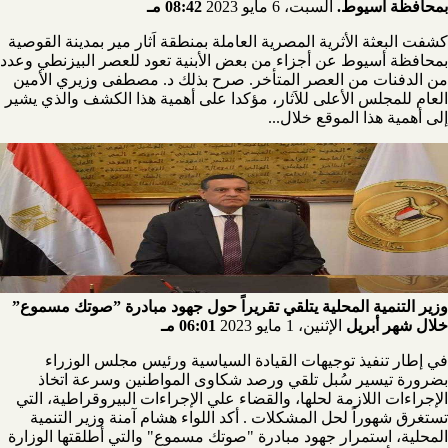
بمحافظة أسيوط.
السبت، 6 مايو 2023
08:42 مـ
كشفت البعثة الأثرية المصرية العاملة بمنطقة اَثار مير بمدينة القوصية
بمحافظة أسيوط عن أجزاء من بعض الأبنية تعود للعصر البيزنطي وعدد
من الدفنات من العصر المتأخر. صرح بذلك د. مصطفى وزيري الأمين
العام للمجلس الأعلى للاَثار، مؤكدا على أهمية هذا الكشف والذي يشير
إلى أهمية هذا الموقع خلال...
وزير التنمية المحلية يتلقي تقريراً حول جهود مبادرة ”صوتك مسموع”
خلال شهر أبريل
الإثنين، 1 مايو 2023
06:01 مـ
في إطار تنفيذ توجيهات القيادة السياسية ورئيس مجلس الوزراء
بضرورة تيسير سُبل تلقي ورصد شكاوى المواطنين وسرعة اتخاذ
الإجراءات اللازمة لحلها، والقضاء علي الإجراءات البيروقراطية، التي
تستغرق شهوراً لحل المشكلات . أكد اللواء هشام آمنة وزير التنمية
المحلية، استمرار جهود مبادرة "صوتك مسموع" والتي أطلقتها الوزارة