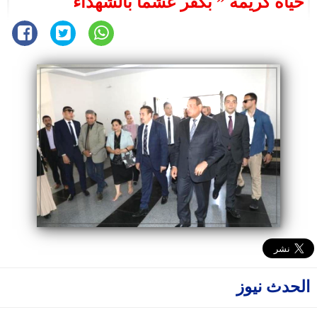
حياة كريمة ” بكفر عشما بالشهداء
الحدث نيوز