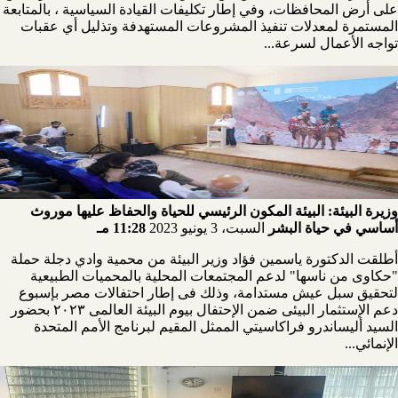
على أرض المحافظات، وفي إطار تكليفات القيادة السياسية ، بالمتابعة
المستمرة لمعدلات تنفيذ المشروعات المستهدفة وتذليل أي عقبات
تواجه الأعمال لسرعة...
وزيرة البيئة: البيئة المكون الرئيسي للحياة والحفاظ عليها موروث
أساسي في حياة البشر
السبت، 3 يونيو 2023
11:28 مـ
أطلقت الدكتورة ياسمين فؤاد وزير البيئة من محمية وادي دجلة حملة
"حكاوى من ناسها" لدعم المجتمعات المحلية بالمحميات الطبيعية
لتحقيق سبل عيش مستدامة، وذلك فى إطار احتفالات مصر بإسبوع
دعم الإستثمار البيئى ضمن الإحتفال بيوم البيئة العالمى ٢٠٢٣ بحضور
السيد أليساندرو فراكاسيتي الممثل المقيم لبرنامج الأمم المتحدة
الإنمائي...