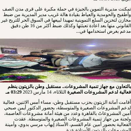
تمكنت مديرية التموين بالجيزة في حملة مكبرة على قرى مدن الصف
وأطفيح والحومدية والعياط بقيادة هالة غريب مدير المديرية من ضبط
مخازن لتخزين السلع التموينية تمهيدا لبيعها في السوق الحر للتربح غير
القانوني منها بعد اعادة تعبئتها وكذلك ضبط أكثر من 16 طن دقيق
مدعم بغرض استخدامها في...
بالتعاون مع جهاز تنمية المشروعات.. مستقبل وطن بالزيتون ينظم
فعالية لدعم المشروعات الصغيرة
الثلاثاء، 14 مارس 2023
03:29 مـ
أقامت أمانة الزيتون بحزب مستقبل وطن، مساء أمس الاثنين، فعالية
لدعم المشروعات الصغيرة والمتوسطة، بحضور الدكتور أيمن صبحي
أمين المشروعاتً بالقاهرة وعدد من هيئة أمانة مشروعات العاصمة،
ولجنة من جهاز تنمية المشروعات الصغيرة والمتوسطة. عقدت
الفعالية بحضور أمين عام القسم، الأستاذ إيهاب مرسي بدوي، وأمينة
المشروعات بالزيتون الأستاذة عزة...