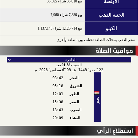
الاونصة
بيع 35,010 شراء 35,365
الجنيه الذهب
بيع 7,880 شراء 7,960
الكيلو
بيع 1,125,714 شراء 1,137,143
سعر الذهب بمحلات الصاغة تختلف بين منطقة وأخرى
مواقيت الصلاة
السبت
01:58 صـ
22
صفر
1448 هـ
08
أغسطس
2026 م
الفجر
03:42
الشروق
05:18
الظهر
12:01
مصر
العصر
15:38
المغرب
18:43
العشاء
20:09
استطلاع الرأي