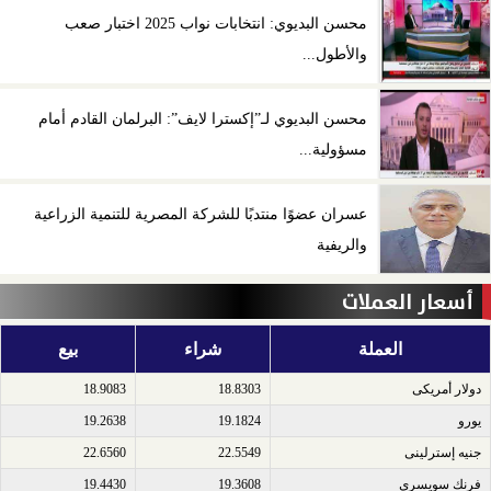
محسن البديوي: انتخابات نواب 2025 اختبار صعب
والأطول...
محسن البديوي لـ”إكسترا لايف”: البرلمان القادم أمام
مسؤولية...
عسران عضوًا منتدبًا للشركة المصرية للتنمية الزراعية
والريفية
أسعار العملات
العملة
شراء
بيع
دولار أمريكى​
18.8303
18.9083
يورو​
19.1824
19.2638
جنيه إسترلينى​
22.5549
22.6560
فرنك سويسرى​
19.3608
19.4430