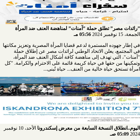
”رائدات مصر” تطلق حملة ”آمنات” لمناهضة العنف ضد المرأة
الجمعة، 15 نوفمبر 2024
05:56 مـ
في إطار جهوده المستمرة لدعم قضايا المرأة المصرية وتعزيز مكانتها
في المجتمع، يعلن الاتحاد الوطني لرائدات مصر عن إطلاق حملة
"آمنات"، التي تهدف إلى مناهضة كافة أشكال العنف ضد المرأة،
وتمكينها من حقها في حياة كريمة قائمة على الاحترام والكرامة. "كل
امرأة تستحق حياة خالية من العنف... حياة تُبنى...
اليوم..انطلاق النسخة السابعة من معرض إسكندرونا
الأحد، 10 نوفمبر
2024
05:09 صـ