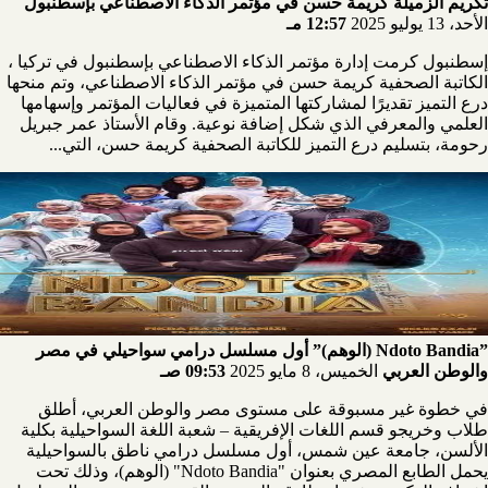
تكريم الزميلة كريمة حسن في مؤتمر الذكاء الاصطناعي بإسطنبول
الأحد، 13 يوليو 2025
12:57 مـ
إسطنبول كرمت إدارة مؤتمر الذكاء الاصطناعي بإسطنبول في تركيا ،
الكاتبة الصحفية كريمة حسن في مؤتمر الذكاء الاصطناعي، وتم منحها
درع التميز تقديرًا لمشاركتها المتميزة في فعاليات المؤتمر وإسهامها
العلمي والمعرفي الذي شكل إضافة نوعية. وقام الأستاذ عمر جبريل
رحومة، بتسليم درع التميز للكاتبة الصحفية كريمة حسن، التي...
”Ndoto Bandia (الوهم)” أول مسلسل درامي سواحيلي في مصر
والوطن العربي
الخميس، 8 مايو 2025
09:53 صـ
في خطوة غير مسبوقة على مستوى مصر والوطن العربي، أطلق
طلاب وخريجو قسم اللغات الإفريقية – شعبة اللغة السواحيلية بكلية
الألسن، جامعة عين شمس، أول مسلسل درامي ناطق بالسواحيلية
يحمل الطابع المصري بعنوان "Ndoto Bandia" (الوهم)، وذلك تحت