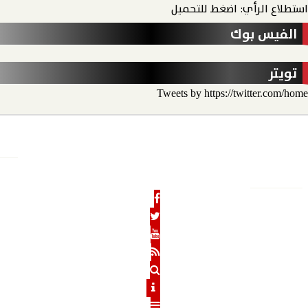
استطلاع الرأي: اضغط للتحميل
الفيس بوك
تويتر
Tweets by https://twitter.com/home
الأخبار
الحدث الاقتصادي
الحدث الخارجي
رأي الحدث
منو
الحدث نيوز
الرئيسية
من نحن
رئيس التحرير
هيئة التحرير
بنوك