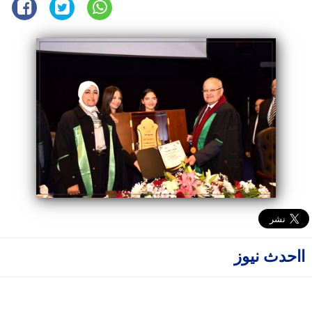
ااحدث نيوز