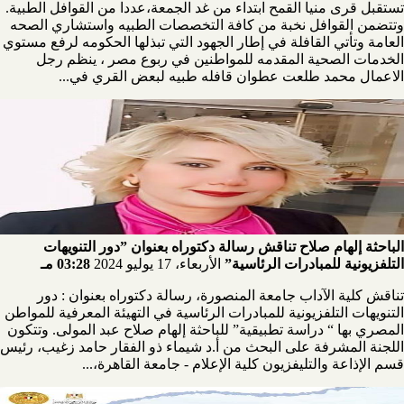
تستقبل قرى منيا القمح ابتداء من غد الجمعة،عددا من القوافل الطبية.
وتتضمن القوافل نخبة من كافة التخصصات الطبيه واستشاري الصحه
العامة وتأتي القافلة في إطار الجهود التي تبذلها الحكومه لرفع مستوي
الخدمات الصحية المقدمه للمواطنين في ربوع مصر ، ينظم رجل
الاعمال محمد طلعت عطوان قافله طبيه لبعض القري في...
الباحثة إلهام صلاح تناقش رسالة دكتوراه بعنوان ”دور التنويهات
التلفزيونية للمبادرات الرئاسية”
الأربعاء، 17 يوليو 2024
03:28 مـ
تناقش كلية الآداب جامعة المنصورة، رسالة دكتوراه بعنوان : دور
التنويهات التلفزيونية للمبادرات الرئاسية في التهيئة المعرفية للمواطن
المصري بها “ دراسة تطبيقية” للباحثة إلهام صلاح عبد المولى. وتتكون
اللجنة المشرفة على البحث من أ.د شيماء ذو الفقار حامد زغيب، رئيس
قسم الإذاعة والتليفزيون كلية الإعلام - جامعة القاهرة،...