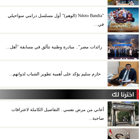
”Ndoto Bandia (الوهم)” أول مسلسل درامي سواحيلي
في...
رائدات مصر”.. مبادرة وطنية تتألق في مسابقة ”أهل...
حازم سليم يؤكد على أهمية تطوير الشباب لذواتهم...
اخترنا لك
أعاني من مرض نفسي.. التفاصيل الكاملة لاعترافات
صاحبة...