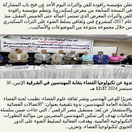
تعلن مؤسسة راقودة للفن والتراث اليوم الأحد عن فتح باب المشاركة
في النسخة السابعة من معرض إسكندرونا. وتنظّم مؤسسة راقودة
للفن والتراث المعرض الذي تستمر أعماله حتى الخميس المقبل، منذ
عام 2017،كمشروع فني وثقافي يسلط الضوء على التراث السكندري
من خلال مجموعة متنوعة من الموضوعات والأساليب...
ندوة عن تكنولوجيا الفضاء بنقابة المهندسين في الشرقية
الإثنين، 30
سبتمبر 2024
12:37 مـ
تعزيزًا للوعي الهندسي ونشر ثقافة علوم الفضاء، نظمت لجنة الفضاء
بالنقابة العامة للمهندسين، ندوة تثقيفية بعنوان: "الاتصالات الفضائية
والاستشعار عن بُعد: مستقبل مصر الرقمي"، التي جاءت ضمن سلسلة
فعاليات تهدف إلى تمكين المهندسين المصريين من مواكبة التطورات
التكنولوجية العالمية. وهدفت الفعالية لتسليط الضوء على الدور
الحيوي لتكنولوجيا الفضاء، وتعزيز...