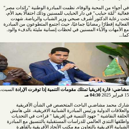
في أجواء من المحبة والوفاء، نظمت المبادرة الوطنية "رائدات مصر"
فعالية "لَمّة حبايب" في دار الحبايب للمسنين وذلك احتفالًا بعيد الأم،
تحت رعاية الدكتور أشرف صبحي وزير الشباب والرياضة. شهدت
الفعالية إفطارًا رمضانيًا جماعيًا، حيث اجتمع المتطوعون من المبادرة
مع الأمهات والآباء المسنين في لحظات إنسانية مليئة بالدفء والود.
كما...
مشاضي: قارة إفريقيا تمتلك مقومات التنمية إذا توفرت الإرادة
السبت،
15 فبراير 2025
04:30 مـ
شارك محمد مشاضـي الباحث المتخصص في الشأن الأفريقية
والعلاقات الدولية ورئيس المبادرة الشبابية الافريقية، علي هامش
الحلقة النقاشية " جهود التنمية في إفريقيا " قراءت في التحديات
واطلقها النتدي العالمي للدراسات المستقبلية بالتنسيق مع المبادرة
الشبابية الافريقية بالتعاون مع مكتب الأتحاد الأفريقية بالقاهرة