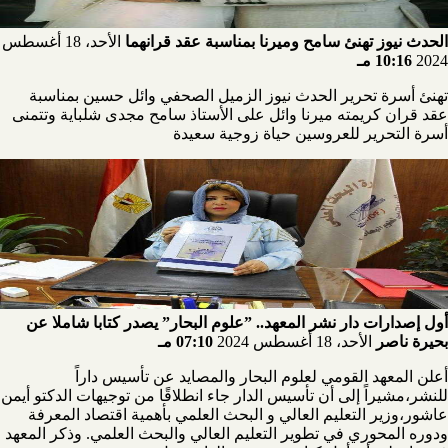
الحدث نيوز تهنئ سامح وميرنا بمناسبة عقد قرانهما
الأحد، 18 أغسطس
2024
10:16 مـ
تهنئ أسرة تحرير الحدث نيوز الزميل الصحفي وائل حسين بمناسبة
عقد قران كريمته ميرنا وائل على الأستاذ سامح مجدى شلباية وتتمنى
أسرة التحرير للعروسين حياة زوجية سعيدة
أول إصدارات دار نشر المعهد.. ”علوم البحار” يصدر كتابا شاملا عن
بحيرة ناصر
الأحد، 18 أغسطس 2024
07:10 مـ
أعلن المعهد القومي لعلوم البحار والمصايد عن تأسيس داراً
للنشر،مشيراً إلى أن تأسيس الدار جاء انطلاقًا من توجيهات الدكتو أيمن
عاشور،وزير التعليم العالي و البحث العلمي بأهمية اقتصاد المعرفة
ودوره المحوري في تطوير التعليم العالي والبحث العلمي. وذكر المعهد