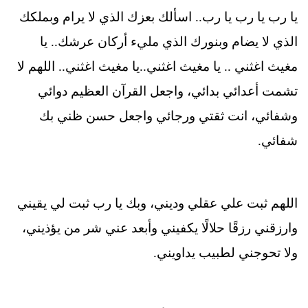
يا رب يا رب يا رب.. اسألك بعزك الذي لا يرام وبملكك
الذي لا يضام وبنورك الذي مليء أركان عرشك.. يا
مغيث اغثني .. يا مغيث اغثني..يا مغيث اغثني.. اللهم لا
تشمت أعدائي بدائي، واجعل القرآن العظيم دوائي
وشفائي، انت ثقتي ورجائي واجعل حسن ظني بك
شفائي.
اللهم ثبت علي عقلي وديني، وبك يا رب ثبت لي يقيني
وارزقني رزقًا حلالًا يكفيني وأبعد عني شر من يؤذيني،
ولا تحوجني لطبيب يداويني.