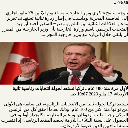
03:50 مـ
يتوجه سامح شكري وزير الخارجية مساء يوم الإثنين ٢٩ مايو الجاري
إلى العاصمة المجرية بودابست في إطار زيارة ثنائية تستهدف تعزيز
ودعم العلاقات الثنائية بين البلدين. وصرح السفير أحمد أبو زيد
المتحدث الرسمي باسم وزارة الخارجية بأن وزير الخارجية من المقرر
أن يلتقي خلال الزيارة مع وزير خارجية المجر،...
لأول مرة منذ 100 عام.. تركيا تستعد لجولة انتخابات رئاسية ثانية
الأربعاء، 17 مايو 2023
10:07 صـ
تستعد تركيا لجولة ثانية من الانتخابات الرئاسية، فى سابقة هى الأولى
من نوعها منذ أكثر من 100 عام، وذلك بعدما أخفق كل من الرئيس
التركى رجب طيب أردوغان، وزعيم المعارضة كليجدار أوغلو، فى
الحصول على نسبة الـ50+1 اللازمة لحصد المقعد الرئاسى؛ إذ اقتصرت
نسبة الناخبين الذين صوتوا لأردوغان...