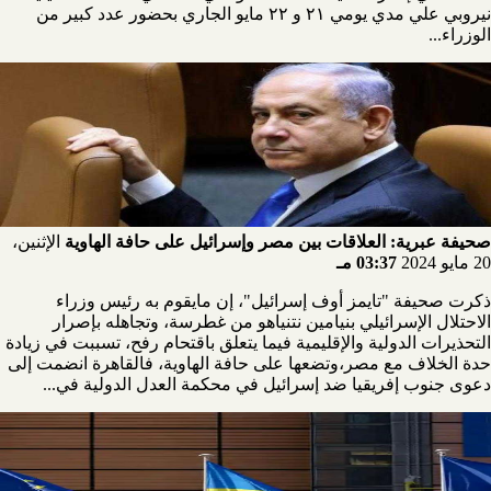
نيروبي علي مدي يومي ٢١ و ٢٢ مايو الجاري بحضور عدد كبير من
الوزراء...
صحيفة عبرية: العلاقات بين مصر وإسرائيل على حافة الهاوية
الإثنين،
20 مايو 2024
03:37 مـ
ذكرت صحيفة "تايمز أوف إسرائيل"، إن مايقوم به رئيس وزراء
الاحتلال الإسرائيلي بنيامين نتنياهو من غطرسة، وتجاهله بإصرار
التحذيرات الدولية والإقليمية فيما يتعلق باقتحام رفح، تسببت في زيادة
حدة الخلاف مع مصر،وتضعها على حافة الهاوية، فالقاهرة انضمت إلى
دعوى جنوب إفريقيا ضد إسرائيل في محكمة العدل الدولية في...