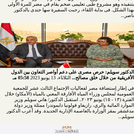
بتنفيذه وهو مشروع طبى تعليمى ضخم يقام في مصر للمرة الأولى
بهذا الشكل. فى بداية اللقاء، رحبت السفيرة سها جندى بالدكتور
ناصر...
الدكتور سويلم: حرص مصرى على دعم أواصر التعاون بين الدول
الأفريقية من خلال خلق مصالح...
الثلاثاء، 13 يونيو 2023
05:58 مـ
في إطار إستضافة مصر لفعاليات الإجتماع الثالث عشر للجمعية
العمومية لمجلس وزراء المياه الأفارقة المعني بالمياه (الأمكاو) خلال
الفترة (١٣ - ١٥) يونيو ٢٠٢٣.. استقبل الدكتور/ هاني سويلم وزير
الموارد المائية والري، رازيفاو فولونيا دايموندرا ممثلة وزير دولة
مدغشقر بمقر الوزارة بالعاصمة الإدارية الجديدة. وقد أعرب الدكتور
سويلم...