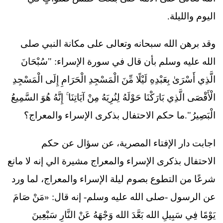
اليوم والليلة.
وقد برهن الله سبحانه وتعالى على مكانة النبي صلى
الله عليه وسلم بأن قال في سورة الإسراء: "سُبْحَانَ
الَّذِي أَسْرَىٰ بِعَبْدِهِ لَيْلًا مِّنَ الْمَسْجِدِ الْحَرَامِ إِلَى الْمَسْجِدِ
الْأَقْصَى الَّذِي بَارَكْنَا حَوْلَهُ لِنُرِيَهُ مِنْ آيَاتِنَا ۚ إِنَّهُ هُوَ السَّمِيعُ
الْبَصِيرُ".ما حكم الاحتفال بذكرى الإسراء والمعراج؟
اجابت دار الإفتاء المصرية، عن سؤال عن حكم
الاحتفال بذكرى الإسراء والمعراج مشيرة الي إنه لا مانع
شرعًا من التطوع بصوم ليلة الإسراء والمعراج، لما ورد
عن الرسول -صلى الله عليه وسلم- إنه قال: «مَنْ صَامَ
يَوْمًا فِي سَبِيلِ الله بَعَّدَ الله وَجْهَهُ عَنْ النَّارِ سَبْعِينَ