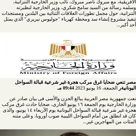
الأفريقية، مع مبروك ناصر مبروك، نائب وزير الخارجية التنزانية،
وسلمه رسالة من السيد سامح شكري، وزير الخارجية لنظيرته
التنزانية، حول مجمل تطورات العلاقات الثنائية بين البلدين ومستجدات
تنفيذ مشروع إنشاء سد ومحطة كهرباء "جوليوس نيريري" الذي يمثل
أحد أكبر...
مصر تنعي ضحايا غرق مركب هجرة غير شرعية قبالة السواحل
اليونانيةر
الجمعة، 16 يونيو 2023
09:44 مـ
نعت جمهورية مصر العربية ببالغ الحزن والأسى فى بيان صادر عن
وزارة الخارجية يوم الجمعة ١٦ يونيو الجارى، ضحايا حادث غرق مركب
هجرة غير شرعية قبالة السواحل اليونانية يوم الأربعاء ١٤ يونيو، والذى
كان قد انطلق من أمام السواحل الليبية صوب أوروبا، وعلى متنه
المئات من المهاجرين غير...