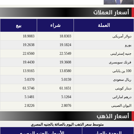
أسعار العملات
العملة
شراء
بيع
دولار أمريكى​
18.8303
18.9083
يورو​
19.1824
19.2638
جنيه إسترلينى​
22.5549
22.6560
فرنك سويسرى​
19.3608
19.4430
100 ين يابانى​
13.8580
13.9165
ريال سعودى​
5.0159
5.0370
دينار كويتى​
61.1651
61.5746
درهم اماراتى​
5.1264
5.1481
اليوان الصينى​
2.8076
2.8226
أسعار الذهب
متوسط سعر الذهب اليوم بالصاغة بالجنيه المصري
الوحدة والعيار
الأسعار بالجنيه المصري