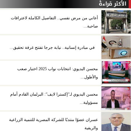
الأكثر قراءةً
أعاني من مرض نفسي.. التفاصيل الكاملة لاعترافات
صاحبة...
في مبادرة إنسانية.. نيابة جرجا تفتتح غرفة تحقيق...
محسن البديوي: انتخابات نواب 2025 اختبار صعب
والأطول...
محسن البديوي لـ”إكسترا لايف”: البرلمان القادم أمام
مسؤولية...
عسران عضوًا منتدبًا للشركة المصرية للتنمية الزراعية
والريفية