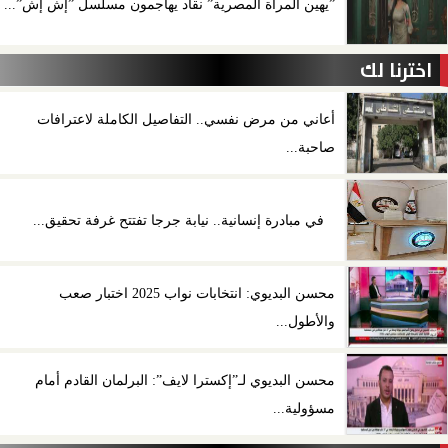
”يهين المرأة المصرية” نقاد يهاجمون مسلسل ”إش إش”...
اخترنا لك
أعاني من مرض نفسي.. التفاصيل الكاملة لاعترافات
صاحبة...
في مبادرة إنسانية.. نيابة جرجا تفتتح غرفة تحقيق...
محسن البديوي: انتخابات نواب 2025 اختبار صعب
والأطول...
محسن البديوي لـ”إكسترا لايف”: البرلمان القادم أمام
مسؤولية...