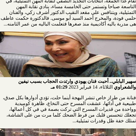
تقام غدا الجمعة، انتخابات التجديد النصفي لنقابة المهن التمثيلية، في
التاسعة صباحا وتستمر حتى الخامسة مساء، بنادي نقابة المهن
التمثيلية، ويتنافس على مقعد النقيب الدكتور أشرف زكي، والفنان
حلمي فودة، والمخرج أحمد السيد أبو موسى. فالدكتورة حكمت عاطف
هى مدربة باليه أكاديمية منذ صغرها فتعلمت الباليه من عمر الثامنه...
سهير البابلي.. أحبت فنان يهودي وارتدت الحجاب بسبب نيفين
والشعراوي
الثلاثاء، 14 فبراير 2023
01:29 مـ
فنانة من طراز خاص تنشر البهجة أينما حلت، تؤدي أدوارها بكل صدق،
طبيعية في أدائها، عشقت المسرح حتى النخاع، ظاهرة كوميدية
وواحدة من قديرات المسرح التي تركت بصمة في في كل أعمالها،
تجعلك تتحسس قلبك من فرط الضحك كلما مرت من على الشاشة،
تمتلك خفة ظل وقدرات تمثيلية...