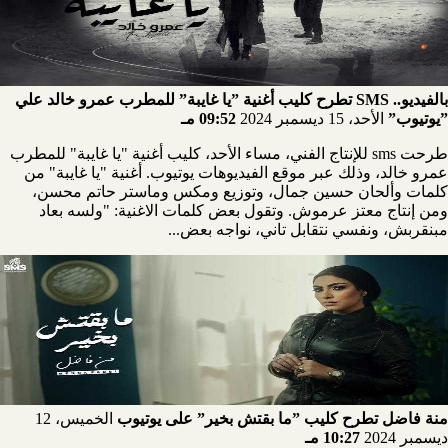
بالفيديو.. SMS تطرح كليب أغنية ”يا غايبة” للمطرب عمرو خالد علي
”يوتيوب”
الأحد، 15 ديسمبر 2024
09:52 مـ
طرحت sms للإنتاج الفني، مساء الأحد، كليب أغنية "يا غايبة" للمطرب
عمرو خالد، وذلك عبر موقع الفيديوهات يوتيوب. أغنية "يا غايبة" من
كلمات وألحان حسين جمال، وتوزيع ومكس وماستر حاتم محسن،
ومن إنتاج معتز عرموش. وتقول بعض كلمات الاغنية: "ولسه بعاد
مبنقربش، ونفسي نتقابل تاني، نواجه بعض...
منة فاضل تطرح كليب ”ما بقتش بخير” على يوتيوب
الخميس، 12
ديسمبر 2024
10:27 مـ