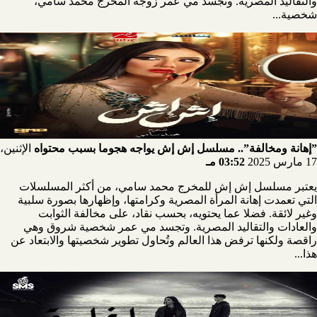
والتقاليد المصرية. وتجسد مي عمر زوجة المخرج محمد سامي،
شخصية...
”إهانة ومخالفة”.. مسلسل إش إش يواجه هجوما بسبب محتواه
الإثنين،
17 مارس 2025
03:52 مـ
يعتبر مسلسل إش إش للمخرج محمد سامي، من أكثر المسلسلات
التي تعمدت إهانة المرأة المصرية وكرامتها، وإظهارها بصورة سلبية
وغير لائقة. فضلا عما يحتويه، بحسب نقاد، على مخالفة الثوابت
والعادات والتقاليد المصرية. وتجسد مي عمر شخصية شروق وهي
راقصة ولكنها ترفض هذا العالم وتُحاول تطوير شخصيتها والابتعاد عن
هذا...