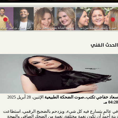
صورة تكشف التشابه بين دنيا وإيمي والراحلة دلال...
شبيهة الفنانة يسرا تشعل مواقع التواصل الاجتماعى
الحدث الفني
سعاد خفاجي تكتب..صوت الضحكة الطبيعية
الإثنين، 28 أبريل 2025
04:28 مـ
في عالمٍ يتسارع فيه كل شيء، ويزدحم بالضجيج الرقمي، استطاعت
زينة أحمد أن تكون نغمة مختلفة، نغمة من الضحك الصافي والبهجة