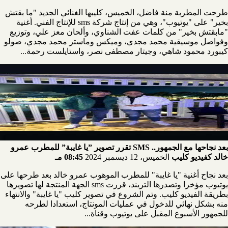
طرحت المطربة منة فاضل، الخميس، كليبها الغنائي الجديد "ما بقتش
بخير" على "يوتيوب"، وهي من إنتاج شركة sms للإنتاج الفني. أغنية
"مابقتش بخير" من كلمات عفت الشناوي، وألحان معز علي، وتوزيع
وفواصل موسيقية محمد مجدي، وميكس وماستر محمد مجدي، صولو
كيبورد محمود شاهي، وجيتار مصطفى نصر، واستايلست رحمة...
بعد نجاحها مع الجمهور.. SMS تقرر تصوير ”يا غايبة” للمطرب عمرو
خالد كفيديو كليب
الخميس، 12 ديسمبر 2024
08:45 مـ
بعد نجاح أغنية "يا غايبة" للمطرب الموهوب عمرو خالد بعد طرحها على
يوتيوب مؤخرا وتصدرها التريند، قررت sms الجهة المنتجة لها تصويرها
بطريقة الفيديو كليب. وتم الشروع في تصوير كليب "يا غايبة" والانتهاء
منه بشكل نهائي للدخول في عمليات المونتاج، استعدادا لطرحه
للجمهور الأسبوع المقبل على يوتيوب وقناة...