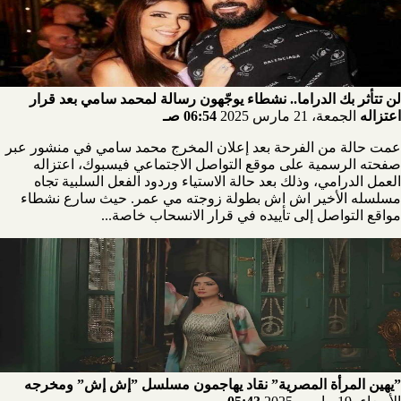
لن تتأثر بك الدراما.. نشطاء يوجّهون رسالة لمحمد سامي بعد قرار
اعتزاله
الجمعة، 21 مارس 2025
06:54 صـ
عمت حالة من الفرحة بعد إعلان المخرج محمد سامي في منشور عبر
صفحته الرسمية على موقع التواصل الاجتماعي فيسبوك، اعتزاله
العمل الدرامي، وذلك بعد حالة الاستياء وردود الفعل السلبية تجاه
مسلسله الأخير اش اش بطولة زوجته مي عمر. حيث سارع نشطاء
مواقع التواصل إلى تأييده في قرار الانسحاب خاصة...
”يهين المرأة المصرية” نقاد يهاجمون مسلسل ”إش إش” ومخرجه