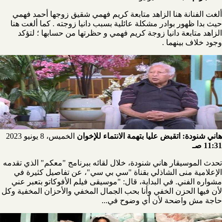
ألغت الفنانة هنا الزاهد متابعة كريم فهمي شقيق زوجها أحمد فهمي
حيث بدا ظهور بوادر مشكلة عائلية بسبب دانيا زوجته . كما ألغت هنا
الزاهد متابعة دانيا زوجة كريم فهمي و حظرتها من حسابها ؛ لتؤكد
وجود خلاف بينهما .
هاني شنودة: اتقبض عليا بتهمة الانتماء للإخوان
الخميس، 8 يونيو 2023
11:31 صـ
تحدث الموسيقار هاني شنودة، خلال لقائه ببرنامج "معكم" الذي تقدمه
الإعلامية منى الشاذلي بقناة "سي بي سي"، عن تفاصيل كثيرة في
مشواره الفني. في البداية، قال: "موسيقى فيلم الأفوكاتو بتعبر عني
لأن فيها الحزن الخفي وأنا بحب الجمال المخفي والأحزان المخفية وكل
حاجة مش واضحة لأن أي وضوح في...