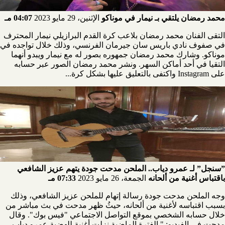
محمد رمضان يلتقي بـ نيمار في موناكو
الإثنين، 29 مايو 2023
04:07 مـ
التقى الفنان محمد رمضان بلاعب كرة القدم البرازيلي نيمار المحترف
في صفوف نادي باريس سان جيرمان الفرنسي، وذلك خلال تواجده في
موناكو. وشارك محمد رمضان جمهوره بصور له مع نيمار ويبدو أنهما
التقيا في أحد أماكن السهر. ونشر محمد رمضان الصور عبر حسابه
على Instagram واكتفى بالتعليق عليها بشكل كرة...
”سنجل” لـ عمرو دياب.. الملحن مدحت جودة يتهم عزيز الشافعي
باقتباس أغنية من ألحانه
الجمعة، 26 مايو 2023
07:33 مـ
وجه الملحن مدحت جودة رسالة إتهام للملحن عزيز الشافعي، وذلك
بسبب اقتباسه لأغنية من ألحانه، حيثُ ظهر مدحت في بث مباشر من
خلال حسابه الشخصي بموقع التواصل الاجتماعي "فيس بوك". وقال
مدحت فى الفيديو: " الفترة الماضية نزلت أغنية للهضبة عمرو دياب