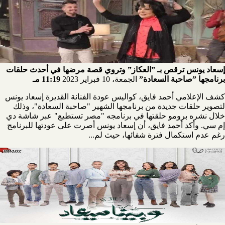
إسعاد يونس ترقص بـ ”العكاز” وتروي قصة مرضها في أحدث حلقات
برنامجها ”صاحبة السعادة”
الجمعة، 10 فبراير 2023
11:19 مـ
كشف الإعلامي أحمد فايق، كواليس عودة الفنانة القديرة إسعاد يونس
لتصوير حلقات جديدة من برنامجها الشهير "صاحبة السعادة"، وذلك
خلال نشره برومو حلقتها في برنامجه "مصر تستطيع" عبر شاشة دي
إم سي. وأكد أحمد فايق، أن إسعاد يونس أصرت على عودتها للبرنامج
رغم عدم استكمال فترة شفائها، حيث لم...