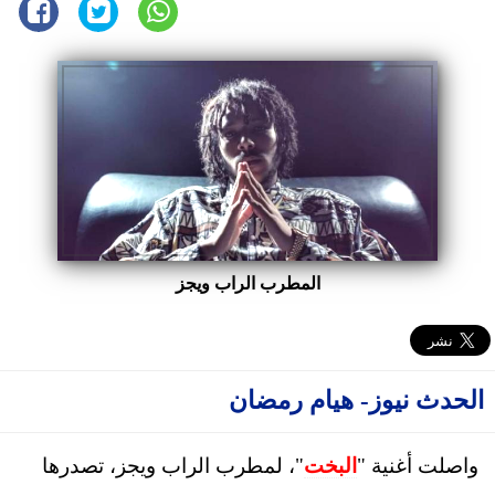
المطرب الراب ويجز
الحدث نيوز- هيام رمضان
واصلت أغنية "
البخت
"، لمطرب الراب ويجز، تصدرها