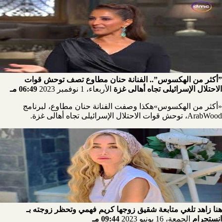
”أكثر من الهكسوس”.. الفنانة حنان مطاوع تصف توحش قوات
الاحتلال الإسرائيلى تجاه أهالى غزة
الأربعاء، 1 نوفمبر 2023
06:49 مـ
«أكثر من الهكسوس»هكذا وصفت الفنانة حنان مطاوع، لبرنامج
ArabWood، توحش قوات الاحتلال الإسرائيلى تجاه أهالى غزة.
هنا زاهد تلغي متابعة شقيق زوجها كريم فهمي وتحظر زوجته بـ
انستجرام
الجمعة، 16 يونيو 2023
09:44 مـ