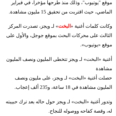
موقع "يوتيوب"، وذلك منذ طرحها مؤخرا، في فبراير
الماضي، حيث اقتربت من تحقيق 15 مليون مشاهدة.
وكانت كلمات أغنية «
البخت
» لـ ويجز، تصدرت المركز
الثالث على محركات البحث بموقع جوجل، والأول على
موقع «يوتيوب».
أغنية «البخت» لـ ويجز تتخطى المليون ونصف المليون
مشاهدة
حصلت أغنية «البخت» لـ ويجز، على مليون ونصف
المليون مشاهدة في 18 ساعة، و235 ألف إعجاب.
وتدور أغنية «البخت» لـ ويجز حول حاله بعد ترك حبيبته
له، وقصة كفاحه ووصوله للنجاح.