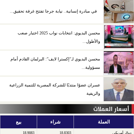
في مبادرة إنسانية.. نيابة جرجا تفتتح غرفة تحقيق...
محسن البديوي: انتخابات نواب 2025 اختبار صعب
والأطول...
محسن البديوي لـ”إكسترا لايف”: البرلمان القادم أمام
مسؤولية...
عسران عضوًا منتدبًا للشركة المصرية للتنمية الزراعية
والريفية
أسعار العملات
العملة
شراء
بيع
دولار أمريكى​
18.8303
18.9083