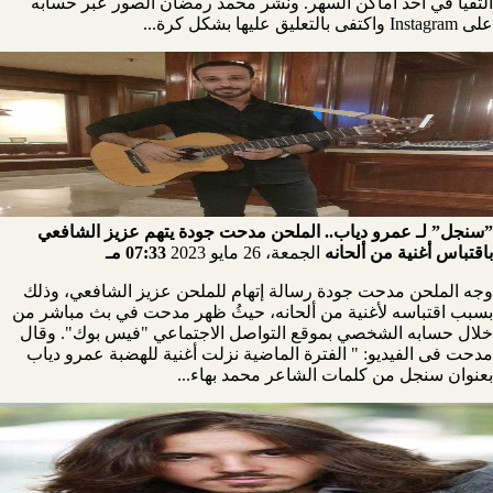
التقيا في أحد أماكن السهر. ونشر محمد رمضان الصور عبر حسابه
على Instagram واكتفى بالتعليق عليها بشكل كرة...
”سنجل” لـ عمرو دياب.. الملحن مدحت جودة يتهم عزيز الشافعي
باقتباس أغنية من ألحانه
الجمعة، 26 مايو 2023
07:33 مـ
وجه الملحن مدحت جودة رسالة إتهام للملحن عزيز الشافعي، وذلك
بسبب اقتباسه لأغنية من ألحانه، حيثُ ظهر مدحت في بث مباشر من
خلال حسابه الشخصي بموقع التواصل الاجتماعي "فيس بوك". وقال
مدحت فى الفيديو: " الفترة الماضية نزلت أغنية للهضبة عمرو دياب
بعنوان سنجل من كلمات الشاعر محمد بهاء...