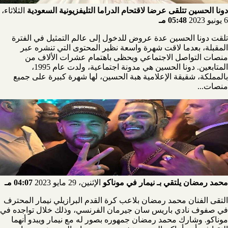
دونا الحسين تتلقى عرضا لاقتحام الدراما التليفزيونية السعودية
الثلاثاء،
6 يونيو 2023
05:48 مـ
تلقت دونا الحسين عدة عروض للدخول إلى عالم التمثيل في الفترة
المقبلة، بعدما لاقت شهرة واسعة نظير المحتوى التي تنشره عبر
منصات التواصل الاجتماعي ويحظى باهتمام عشرات الألاف من
المتابعين. دونا الحسين هي مدونة اجتماعية، ولدت عام 1995،
بالمملكة، شقيقة الإعلامية هبة الحسين، لها شهرة كبيرة على جميع
منصات...
محمد رمضان يلتقي بـ نيمار في موناكو
الإثنين، 29 مايو 2023
04:07 مـ
التقى الفنان محمد رمضان بلاعب كرة القدم البرازيلي نيمار المحترف
في صفوف نادي باريس سان جيرمان الفرنسي، وذلك خلال تواجده في
موناكو. وشارك محمد رمضان جمهوره بصور له مع نيمار ويبدو أنهما