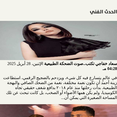
الحدث الفني
سعاد خفاجي تكتب..صوت الضحكة الطبيعية
الإثنين، 28 أبريل 2025
04:28 مـ
في عالمٍ يتسارع فيه كل شيء، ويزدحم بالضجيج الرقمي، استطاعت
زينة أحمد أن تكون نغمة مختلفة، نغمة من الضحك الصافي والبهجة
الطبيعية. بدأت رحلتها منذ عام ٢٠١٨ بدافع شغف حقيقي تجاه
الكوميديا، ولم يكن همها الأضواء أو الصخب، بل كانت تبحث عن تلك
المساحة الصغيرة التي يمكن أن...