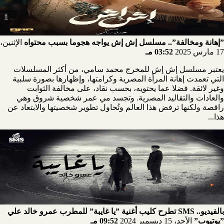
”إهانة ومخالفة”.. مسلسل إش إش يواجه هجوما بسبب محتواه
الإثنين،
17 مارس 2025
03:52 مـ
يعتبر مسلسل إش إش للمخرج محمد سامي، من أكثر المسلسلات
التي تعمدت إهانة المرأة المصرية وكرامتها، وإظهارها بصورة سلبية
وغير لائقة. فضلا عما يحتويه، بحسب نقاد، على مخالفة الثوابت
والعادات والتقاليد المصرية. وتجسد مي عمر شخصية شروق وهي
راقصة ولكنها ترفض هذا العالم وتُحاول تطوير شخصيتها والابتعاد عن
هذا...
بالفيديو.. SMS تطرح كليب أغنية ”يا غايبة” للمطرب عمرو خالد علي
”يوتيوب”
الأحد، 15 ديسمبر 2024
09:52 مـ