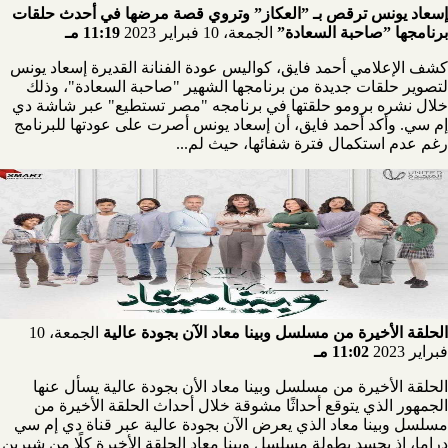
إسعاد يونس ترقص بـ ”العكاز” وتروي قصة مرضها في أحدث حلقات
برنامجها ”صاحبة السعادة”
الجمعة، 10 فبراير 2023
11:19 مـ
كشف الإعلامي أحمد فايق، كواليس عودة الفنانة القديرة إسعاد يونس
لتصوير حلقات جديدة من برنامجها الشهير "صاحبة السعادة"، وذلك
خلال نشره برومو حلقتها في برنامجه "مصر تستطيع" عبر شاشة دي
إم سي. وأكد أحمد فايق، أن إسعاد يونس أصرت على عودتها للبرنامج
رغم عدم استكمال فترة شفائها، حيث لم...
الحلقة الأخيرة من مسلسل وبينا معاد الآن بجودة عالية
الجمعة، 10
فبراير 2023
11:02 مـ
الحلقة الأخيرة من مسلسل وبينا معاد الأن بجودة عالية يسأل عنها
الجمهور الذي يتوقع أحداثًا مشوقة خلال أحداث الحلقة الأخيرة من
مسلسل وبينا معاد الذي يعرض الآن بجودة عالية عبر قناة دي إم سي
دراما، إذ يجسد بطولة مسلسل وبينا معاد الحلقة الأخيرة كلًا من شيرين