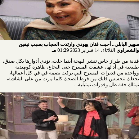
سهير البابلي.. أحبت فنان يهودي وارتدت الحجاب بسبب نيفين
والشعراوي
الثلاثاء، 14 فبراير 2023
01:29 مـ
فنانة من طراز خاص تنشر البهجة أينما حلت، تؤدي أدوارها بكل صدق،
طبيعية في أدائها، عشقت المسرح حتى النخاع، ظاهرة كوميدية
وواحدة من قديرات المسرح التي تركت بصمة في في كل أعمالها،
تجعلك تتحسس قلبك من فرط الضحك كلما مرت من على الشاشة،
تمتلك خفة ظل وقدرات تمثيلية...