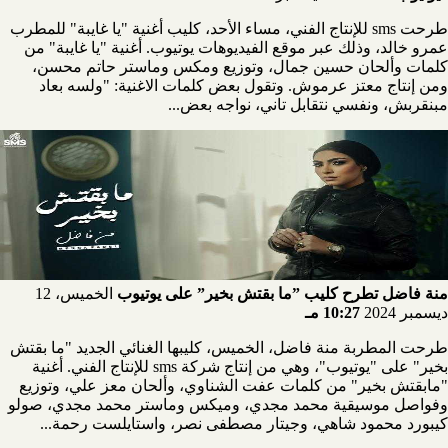
طرحت sms للإنتاج الفني، مساء الأحد، كليب أغنية "يا غايبة" للمطرب
عمرو خالد، وذلك عبر موقع الفيديوهات يوتيوب. أغنية "يا غايبة" من
كلمات وألحان حسين جمال، وتوزيع ومكس وماستر حاتم محسن،
ومن إنتاج معتز عرموش. وتقول بعض كلمات الاغنية: "ولسه بعاد
مبنقربش، ونفسي نتقابل تاني، نواجه بعض...
منة فاضل تطرح كليب ”ما بقتش بخير” على يوتيوب
الخميس، 12
ديسمبر 2024
10:27 مـ
طرحت المطربة منة فاضل، الخميس، كليبها الغنائي الجديد "ما بقتش
بخير" على "يوتيوب"، وهي من إنتاج شركة sms للإنتاج الفني. أغنية
"مابقتش بخير" من كلمات عفت الشناوي، وألحان معز علي، وتوزيع
وفواصل موسيقية محمد مجدي، وميكس وماستر محمد مجدي، صولو
كيبورد محمود شاهي، وجيتار مصطفى نصر، واستايلست رحمة...