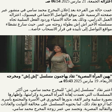
اعتزاله
الجمعة، 21 مارس 2025
06:54 صـ
عمت حالة من الفرحة بعد إعلان المخرج محمد سامي في منشور عبر
صفحته الرسمية على موقع التواصل الاجتماعي فيسبوك، اعتزاله
العمل الدرامي، وذلك بعد حالة الاستياء وردود الفعل السلبية تجاه
مسلسله الأخير اش اش بطولة زوجته مي عمر. حيث سارع نشطاء
مواقع التواصل إلى تأييده في قرار الانسحاب خاصة...
”يهين المرأة المصرية” نقاد يهاجمون مسلسل ”إش إش” ومخرجه
الأربعاء، 19 مارس 2025
05:43 مـ
اعتبر نقاد "مسلسل إش إش" للمخرج محمد سامي، من أكثر
المسلسلات التي تعمدت إهانة المرأة المصرية وكرامتها، وإظهارها
بصورة سلبية وغير لائقة، بدورها المحوري في الأسرة والمجتمع بأسره.
كما ارجع نقاد ذلك، لما يحتويه المسلسل على مخالفة الثوابت والعادات
والتقاليد المصرية. وتجسد مي عمر زوجة المخرج محمد سامي،