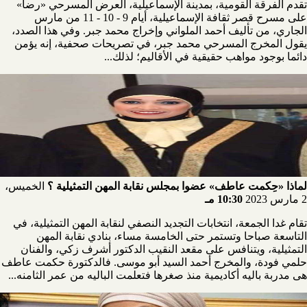
تقدم الفرقة القومية، بمدينة الإسماعيلية، العرض المسرحي «رضا»
على مسرح قصر ثقافة الإسماعيلية، أيام 9 - 10 - 11 من مارس
الجاري، من تأليف أحمد الملواني وإخراج محمد جبر. وفي هذا الصدد،
يقول المخرج المسرحي محمد جبر، في تصريحات صحفية، إنه يؤمن
دائما بوجود مواهب حقيقية في الأقاليم؛ لذلك...
لماذا «حِكمت عاطف» عضوا بمجلس نقابة المهن التمثيلية ؟
الخميس،
2 مارس 2023
10:30 مـ
تقام غدا الجمعة، انتخابات التجديد النصفي لنقابة المهن التمثيلية، في
التاسعة صباحا وتستمر حتى الخامسة مساء، بنادي نقابة المهن
التمثيلية، ويتنافس على مقعد النقيب الدكتور أشرف زكي، والفنان
حلمي فودة، والمخرج أحمد السيد أبو موسى. فالدكتورة حكمت عاطف
هى مدربة باليه أكاديمية منذ صغرها فتعلمت الباليه من عمر الثامنه...