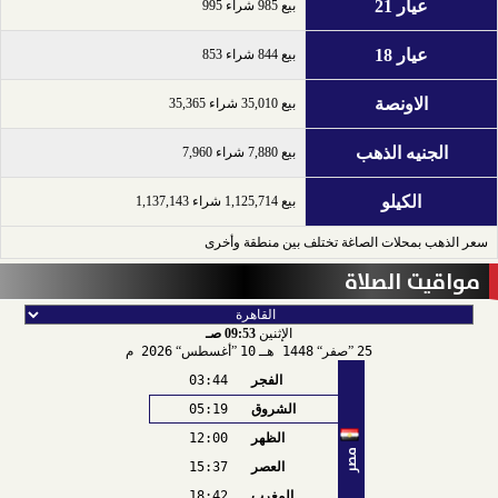
عيار 21
بيع 985 شراء 995
عيار 18
بيع 844 شراء 853
الاونصة
بيع 35,010 شراء 35,365
الجنيه الذهب
بيع 7,880 شراء 7,960
الكيلو
بيع 1,125,714 شراء 1,137,143
سعر الذهب بمحلات الصاغة تختلف بين منطقة وأخرى
مواقيت الصلاة
الإثنين
09:53 صـ
25
صفر
1448 هـ
10
أغسطس
2026 م
الفجر
03:44
الشروق
05:19
الظهر
12:00
مصر
العصر
15:37
المغرب
18:42