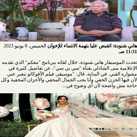
هاني شنودة: اتقبض عليا بتهمة الانتماء للإخوان
الخميس، 8 يونيو 2023
11:31 صـ
تحدث الموسيقار هاني شنودة، خلال لقائه ببرنامج "معكم" الذي تقدمه
الإعلامية منى الشاذلي بقناة "سي بي سي"، عن تفاصيل كثيرة في
مشواره الفني. في البداية، قال: "موسيقى فيلم الأفوكاتو بتعبر عني
لأن فيها الحزن الخفي وأنا بحب الجمال المخفي والأحزان المخفية وكل
حاجة مش واضحة لأن أي وضوح في...