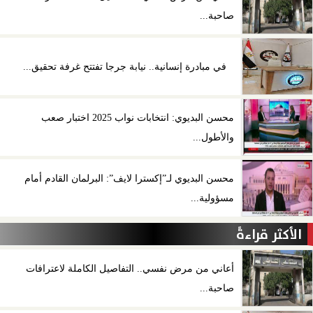
صاحبة...
في مبادرة إنسانية.. نيابة جرجا تفتتح غرفة تحقيق...
محسن البديوي: انتخابات نواب 2025 اختبار صعب
والأطول...
محسن البديوي لـ”إكسترا لايف”: البرلمان القادم أمام
مسؤولية...
الأكثر قراءةً
أعاني من مرض نفسي.. التفاصيل الكاملة لاعترافات
صاحبة...