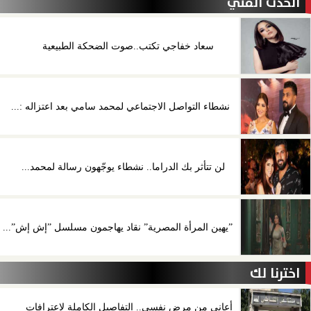
الحدث الفني
سعاد خفاجي تكتب..صوت الضحكة الطبيعية
نشطاء التواصل الاجتماعي لمحمد سامي بعد اعتزاله :...
لن تتأثر بك الدراما.. نشطاء يوجّهون رسالة لمحمد...
”يهين المرأة المصرية” نقاد يهاجمون مسلسل ”إش إش”...
اخترنا لك
أعاني من مرض نفسي.. التفاصيل الكاملة لاعترافات