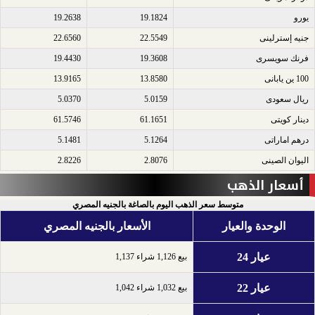
يورو​
19.1824
19.2638
جنيه إسترلينى​
22.5549
22.6560
فرنك سويسرى​
19.3608
19.4430
100 ين يابانى​
13.8580
13.9165
ريال سعودى​
5.0159
5.0370
دينار كويتى​
61.1651
61.5746
درهم اماراتى​
5.1264
5.1481
اليوان الصينى​
2.8076
2.8226
أسعار الذهب
متوسط سعر الذهب اليوم بالصاغة بالجنيه المصري
الوحدة والعيار
الأسعار بالجنيه المصري
عيار 24
بيع 1,126 شراء 1,137
عيار 22
بيع 1,032 شراء 1,042