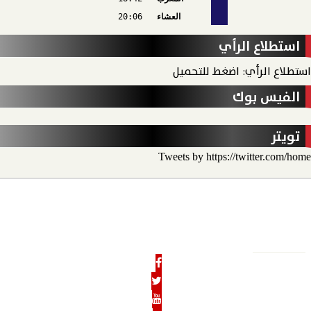
العشاء
20:06
استطلاع الرأي
استطلاع الرأي: اضغط للتحميل
الفيس بوك
تويتر
Tweets by https://twitter.com/home
الأخبار
الحدث الاقتصادي
الحدث الخارجي
رأي الحدث
منو
الحدث نيوز
الرئيسية
من نحن
رئيس التحرير
هيئة التحرير
بنوك