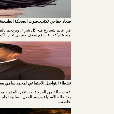
سعاد خفاجي تكتب..صوت الضحكة الطبيعية
في عالمٍ يتسارع فيه كل شيء، ويزدحم بالض
منذ عام ٢٠١٨ بدافع شغف حقيقي تجاه الكوميديا، ولم يكن همها الأضواء أو الصخب، بل كانت تبحث عن تلك المساحة الصغيرة التي يمكن أن...
نشطاء التواصل الاجتماعي لمحمد سامي بعد 
عمت حالة من الفرحة بعد إعلان المخرج مح
بعد حالة الاستياء وردود الفعل السلبية تج
خاصة...