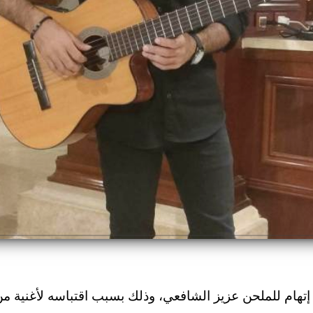
هام للملحن عزيز الشافعي، وذلك بسبب اقتباسه لأغنية م