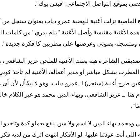
صي بموقع التواصل الاجتماعي "فيس بوك".
ة الماضية نزلت أغنية للهضبة عمرو دياب بعنوان سنجل من ك
ه الأغنية مقتبسة وأصل الأغنية "بنام بدري" من كلمات ال
فترة، ومتسجله بصوتي وعرضنها على مطربين كا فكرة جديدة".
 صديقتي الشاعرة هبة بعتت الأغنية للملحن عزيز الشافعي، و
 المطرب بشكل مباشر أو مدير أعماله، الأغنية لم تأخذ كوب
عين طرح أغنية (سنجل) لـ عمرو دياب، وهو لا يسُأل لأن أي 
م هنا لـ عزيز الشافعي، وبهاء الدين محمد هو غير الكلام خ
ا".
فعي ومحمد بهاء الدين لا اسم ولا سن ينفع يعملو كدة وتاخدو ا
اللي أنت عودتنا عليها، لو الأفكار انتهت اترك من لديه فك