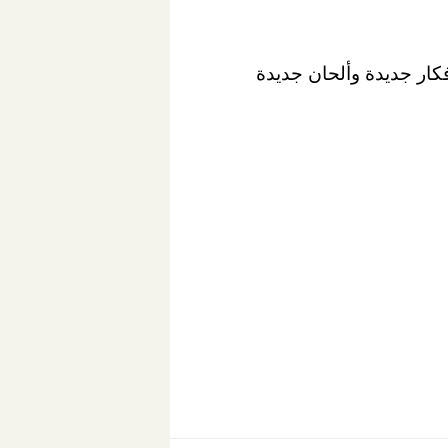
"لو الأفكار انتهت انا لدي ملف يحتوي على اكثر من ٢٠٠٠ غنوة أفكار جديدة وألحان جديدة