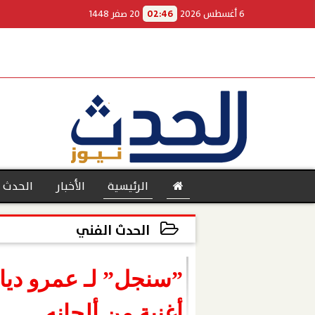
6 أغسطس 2026
02:46
20 صفر 1448
الرئيسية
الأخبار
الحدث 
الحدث الفني
2023-05-26 19:33:14
بنوك
”سنجل” لـ عمرو ديا
أغنية من ألحانه