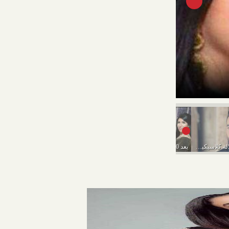
شبيهة الفنانة يسر
هاني سلامة بإطلالة كلاسيكية جديدة عبر «انستجرام»
بعد 10 أيام خطوبة فقط.. إنفصال شقيق محمد...
15 مليون مشاهدة.. ويجز يتصدر يوتيوب بأغنية ”البخت”