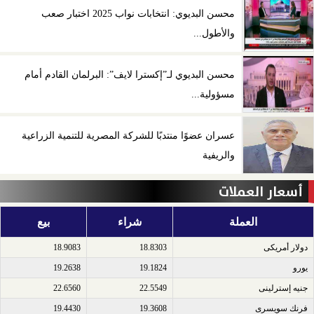
محسن البديوي: انتخابات نواب 2025 اختبار صعب
والأطول...
محسن البديوي لـ”إكسترا لايف”: البرلمان القادم أمام
مسؤولية...
عسران عضوًا منتدبًا للشركة المصرية للتنمية الزراعية
والريفية
أسعار العملات
العملة
شراء
بيع
دولار أمريكى​
18.8303
18.9083
يورو​
19.1824
19.2638
جنيه إسترلينى​
22.5549
22.6560
فرنك سويسرى​
19.3608
19.4430