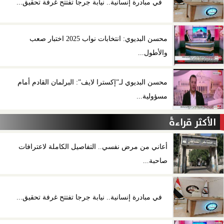
في مبادرة إنسانية.. نيابة جرجا تفتتح غرفة تحقيق...
محسن البديوي: انتخابات نواب 2025 اختبار صعب
والأطول...
محسن البديوي لـ”إكسترا لايف”: البرلمان القادم أمام
مسؤولية...
الأكثر قراءةً
أعاني من مرض نفسي.. التفاصيل الكاملة لاعترافات
صاحبة...
في مبادرة إنسانية.. نيابة جرجا تفتتح غرفة تحقيق...