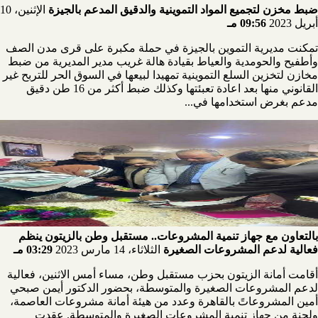
ضبط مخزن لتجميع المواد التموينية والدقيق المدعم بالجيزة
الإثنين، 10
أبريل 2023
09:56 مـ
تمكنت مديرية التموين بالجيزة في حملة مكبرة على قرى مدن الصف
وأطفيح والحومدية والعياط بقيادة هالة غريب مدير المديرية من ضبط
مخازن لتخزين السلع التموينية تمهيدا لبيعها في السوق الحر للتربح غير
القانوني منها بعد اعادة تعبئتها وكذلك ضبط أكثر من 16 طن دقيق
مدعم بغرض استخدامها في...
بالتعاون مع جهاز تنمية المشروعات.. مستقبل وطن بالزيتون ينظم
فعالية لدعم المشروعات الصغيرة
الثلاثاء، 14 مارس 2023
03:29 مـ
أقامت أمانة الزيتون بحزب مستقبل وطن، مساء أمس الاثنين، فعالية
لدعم المشروعات الصغيرة والمتوسطة، بحضور الدكتور أيمن صبحي
أمين المشروعاتً بالقاهرة وعدد من هيئة أمانة مشروعات العاصمة،
ولجنة من جهاز تنمية المشروعات الصغيرة والمتوسطة. عقدت