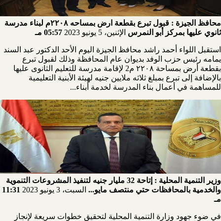
محافظ الجيزة : قبول تبرع بقطعة ارض بمساحه ٢٢٠٨م لبناء مدرسة
ثانوي عليها بمركز أبو النمرس
الإثنين، 5 يونيو 2023
05:57 مـ
استقبل اللواء أحمد راشد محافظ الجيزة اليوم الأحد الدكتور عبد السند
يمامه رئيس حزب الوفد بديوان عام المحافظة وذلك لقبول تبرع
بقطعة أرض بمساحة ٢٢٠٨ م2 لإقامة مدرسة للتعليم الثانوى عليها
بالإضافة إلى تبرع بمبلغ ثلاثه ملايين جنيه لهيئة الأبنية التعليمية
للمساهمة في أعمال بناء المدرسة لخدمة أبناء...
وزير التنمية المحلية : إتاحة 32 مليار جنيه لتنفيذ المشروعات التنموية
والخدمية بالمحافظات حتي منتصف مايو...
السبت، 3 يونيو 2023
11:31
مـ
في ضوء جهود وزارة التنمية المحلية لتحقيق خطوات سريعة لإنجاز