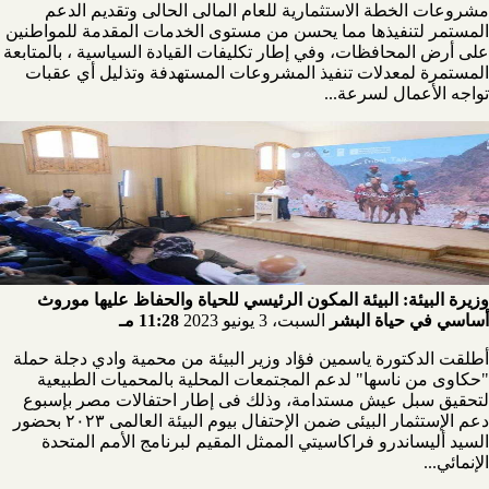
مشروعات الخطة الاستثمارية للعام المالى الحالى وتقديم الدعم
المستمر لتنفيذها مما يحسن من مستوى الخدمات المقدمة للمواطنين
على أرض المحافظات، وفي إطار تكليفات القيادة السياسية ، بالمتابعة
المستمرة لمعدلات تنفيذ المشروعات المستهدفة وتذليل أي عقبات
تواجه الأعمال لسرعة...
وزيرة البيئة: البيئة المكون الرئيسي للحياة والحفاظ عليها موروث
أساسي في حياة البشر
السبت، 3 يونيو 2023
11:28 مـ
أطلقت الدكتورة ياسمين فؤاد وزير البيئة من محمية وادي دجلة حملة
"حكاوى من ناسها" لدعم المجتمعات المحلية بالمحميات الطبيعية
لتحقيق سبل عيش مستدامة، وذلك فى إطار احتفالات مصر بإسبوع
دعم الإستثمار البيئى ضمن الإحتفال بيوم البيئة العالمى ٢٠٢٣ بحضور
السيد أليساندرو فراكاسيتي الممثل المقيم لبرنامج الأمم المتحدة
الإنمائي...