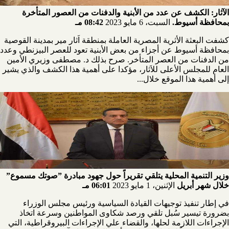
الآثار: الكشف عن عدد من الأبنية والدفنات من العصور المتأخرة
بمحافظة أسيوط.
السبت، 6 مايو 2023
08:42 مـ
كشفت البعثة الأثرية المصرية العاملة بمنطقة اَثار مير بمدينة القوصية
بمحافظة أسيوط عن أجزاء من بعض الأبنية تعود للعصر البيزنطي وعدد
من الدفنات من العصر المتأخر. صرح بذلك د. مصطفى وزيري الأمين
العام للمجلس الأعلى للاَثار، مؤكدا على أهمية هذا الكشف والذي يشير
إلى أهمية هذا الموقع خلال...
وزير التنمية المحلية يتلقي تقريراً حول جهود مبادرة ”صوتك مسموع”
خلال شهر أبريل
الإثنين، 1 مايو 2023
06:01 مـ
في إطار تنفيذ توجيهات القيادة السياسية ورئيس مجلس الوزراء
بضرورة تيسير سُبل تلقي ورصد شكاوى المواطنين وسرعة اتخاذ
الإجراءات اللازمة لحلها، والقضاء علي الإجراءات البيروقراطية، التي