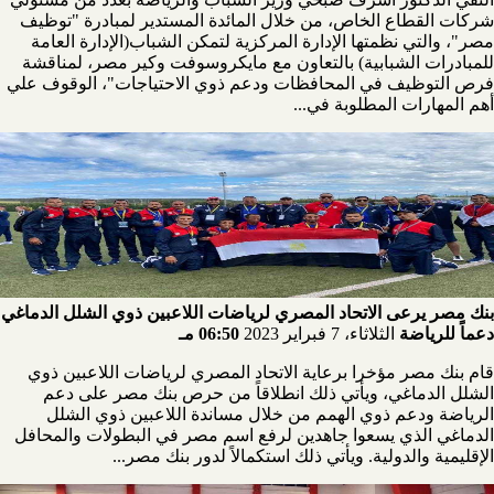
شركات القطاع الخاص، من خلال المائدة المستدير لمبادرة "توظيف
مصر"، والتي نظمتها الإدارة المركزية لتمكن الشباب(الإدارة العامة
للمبادرات الشبابية) بالتعاون مع مايكروسوفت وكير مصر، لمناقشة
فرص التوظيف في المحافظات ودعم ذوي الاحتياجات"، الوقوف علي
أهم المهارات المطلوبة في...
بنك مصر يرعى الاتحاد المصري لرياضات اللاعبين ذوي الشلل الدماغي
دعماً للرياضة
الثلاثاء، 7 فبراير 2023
06:50 مـ
قام بنك مصر مؤخرا برعاية الاتحاد المصري لرياضات اللاعبين ذوي
الشلل الدماغي، ويأتي ذلك انطلاقاً من حرص بنك مصر على دعم
الرياضة ودعم ذوي الهمم من خلال مساندة اللاعبين ذوي الشلل
الدماغي الذي يسعوا جاهدين لرفع اسم مصر في البطولات والمحافل
الإقليمية والدولية. ويأتي ذلك استكمالاً لدور بنك مصر...