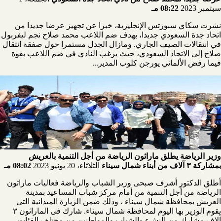
سبتمبر 2023
08:22 مـ
نشرت سكاي سبورتس الإنجليزية، خبرا عن تجهيز عرضا جديدا من
اتحاد جدة السعودي جديدا، بهدف ضم اللاعب محمد صلاح نجم ليفربول
في انتقالات الصيف الجاري. ومازال الجدل مستمرا حول صفقة انتقال
صلاح إلى الاتحاد السعودي، حيث يرغب النادي في ضم اللاعب بقوة
فيما رفض الألماني يورجن كلوب المدير...
وزير الرياضة يطلق ماراثون الرياضة من أجل التنمية بالعريش
بمشاركة ٣ آلاف من أبناء شمال سيناء
الثلاثاء، 20 يونيو 2023
08:02 مـ
أطلق الدكتور أشرف صبحى وزير الشباب والرياضة فعاليات ماراثون
الرياضة من أجل التنمية من أمام مركز شباب المساعيد بمدينة
العريش بمحافظة شمال سيناء ، وذلك ضمن الزيارة الميدانية التى
يقوم الوزير بها اليوم لمحافظة شمال سيناء. شارك فى الماراثون ٣
آلاف مشارك من النشء والشباب والمواطنين من مختلف الفئات...