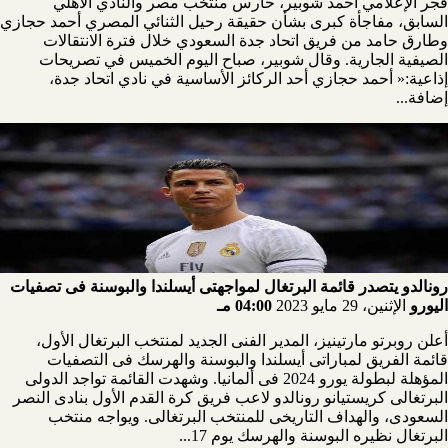
فجر الإعلامي أحمد شوبير، حارس منتخب مصر والنادي الأهلي
السابق، مفاجأة كبرى بشأن حقيقة رحيل الثنائي المصري أحمد حجازي
وطارق حامد من فريق اتحاد جدة السعودي خلال فترة الانتقالات
الصيفية الجارية. وقال شوبير، صباح اليوم الخميس في تصريحات
إذاعية:« أحمد حجازي أحد الركائز الأساسية في نادي اتحاد جدة،
إضافة...
رونالدو يتصدر قائمة البرتغال لمواجهتى أيسلندا والبوسنة فى تصفيات
اليورو
الإثنين، 29 مايو 2023
04:00 مـ
أعلن روبرتو مارتينيز، المدير الفنى الجديد لمنتخب البرتغال الأول،
قائمة الفريق لمباراتى أيسلندا والبوسنة والهرسك فى التصفيات
المؤهلة لبطولة يورو 2024 فى ألمانيا. وشهدت القائمة تواجد الدولى
البرتغالى كريستيانو رونالدو لاعب فريق كرة القدم الأول بنادى النصر
السعودى، والهداف التاريخى للمنتخب البرتغالى. ويواجه منتخب
البرتغال نظيره البوسنة والهرسك يوم 17...