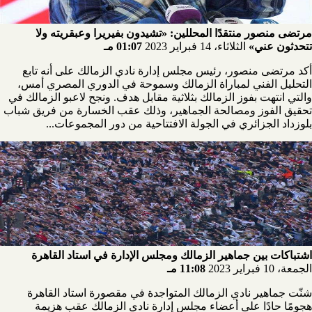
مرتضى منصور منتقدًا المحللين: «تشيدون بفيريرا وعبقريته ولا
تتحدثون عني»
الثلاثاء، 14 فبراير 2023
01:07 مـ
أكد مرتضى منصور، رئيس مجلس إدارة نادي الزمالك على أنه تابع
التحليل الفني لمباراة الزمالك وسموحة في الدوري المصري أمس،
والتي انتهت بفوز الزمالك بثلاثية مقابل هدف. ونجح لاعبو الزمالك في
تحقيق الفوز ومصالحة الجماهير، وذلك عقب الخسارة من فريق شباب
بلوزداد الجزائري في الجولة الافتتاحية من دور المجموعات...
اشتباكات بين جماهير الزمالك ومجلس الإدارة في استاد القاهرة
الجمعة، 10 فبراير 2023
11:08 مـ
شنّت جماهير نادي الزمالك المتواجدة في مقصورة استاد القاهرة
هجومًا حادًا على أعضاء مجلس إدارة نادي الزمالك عقب هزيمة