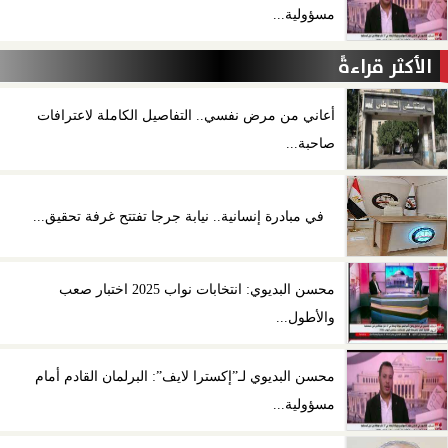
مسؤولية...
الأكثر قراءةً
أعاني من مرض نفسي.. التفاصيل الكاملة لاعترافات
صاحبة...
في مبادرة إنسانية.. نيابة جرجا تفتتح غرفة تحقيق...
محسن البديوي: انتخابات نواب 2025 اختبار صعب
والأطول...
محسن البديوي لـ”إكسترا لايف”: البرلمان القادم أمام
مسؤولية...