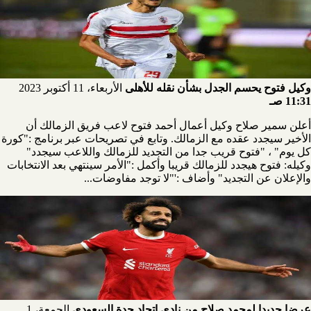
وكيل فتوح يحسم الجدل بشأن نقله للأهلى
الأربعاء، 11 أكتوبر 2023
11:31 صـ
أعلن سمير صلاح وكيل أعمال أحمد فتوح لاعب فريق الزمالك أن
الأخير سيجدد عقده مع الزمالك. وتابع في تصريحات عبر برنامج :"كورة
كل يوم" ، "فتوح قريب جدا من التجديد للزمالك واللاعب سيجدد"
وكيله: فتوح هيجدد للزمالك قريبا وأكمل :"الأمر سينتهي بعد الانتخابات
والإعلان عن التجديد" وأضاف :'"لا توجد مفاوضات...
عرضا جديدا لمحمد صلاح من نادي اتحاد جدة السعودي
الجمعة، 1