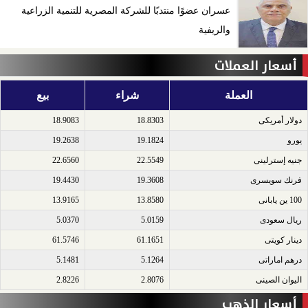
عسران عضوًا منتدبًا للشركة المصرية للتنمية الزراعية
والريفية
أسعار العملات
العملة
شراء
بيع
دولار أمريكى​
18.8303
18.9083
يورو​
19.1824
19.2638
جنيه إسترلينى​
22.5549
22.6560
فرنك سويسرى​
19.3608
19.4430
100 ين يابانى​
13.8580
13.9165
ريال سعودى​
5.0159
5.0370
دينار كويتى​
61.1651
61.5746
درهم اماراتى​
5.1264
5.1481
اليوان الصينى​
2.8076
2.8226
أسعار الذهب