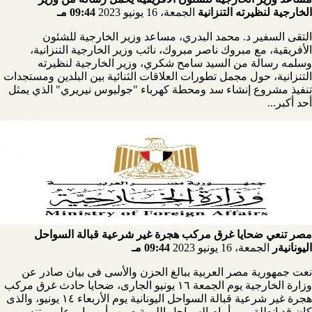
الخارجية لنظيرته التنزانية
الجمعة، 16 يونيو 2023
09:44 مـ
التقى السفير د. محمد البدري، مساعد وزير الخارجية للشئون
الأفريقية، مع مبروك ناصر مبروك، نائب وزير الخارجية التنزانية،
وسلمه رسالة من السيد سامح شكري، وزير الخارجية لنظيرته
التنزانية، حول مجمل تطورات العلاقات الثنائية بين البلدين ومستجدات
تنفيذ مشروع إنشاء سد ومحطة كهرباء "جوليوس نيريري" الذي يمثل
أحد أكبر...
مصر تنعي ضحايا غرق مركب هجرة غير شرعية قبالة السواحل
اليونانيةر
الجمعة، 16 يونيو 2023
09:44 مـ
نعت جمهورية مصر العربية ببالغ الحزن والأسى فى بيان صادر عن
وزارة الخارجية يوم الجمعة ١٦ يونيو الجارى، ضحايا حادث غرق مركب
هجرة غير شرعية قبالة السواحل اليونانية يوم الأربعاء ١٤ يونيو، والذى
كان قد انطلق من أمام السواحل الليبية صوب أوروبا، وعلى متنه