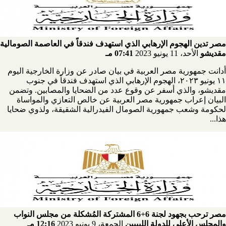
مصر تدين الهجوم الإرهابي الذي استهدف فندقاً في العاصمة الصومالية
مقديشو
الأحد، 11 يونيو 2023
07:41 مـ
أدانت جمهورية مصر العربية في بيان صادر عن وزارة الخارجية اليوم
١١ يونيو ٢٠٢٣، الهجوم الإرهابي الذي استهدف فندقاً في جنوب
مقديشو، والذي أسفر عن وقوع عدد من الضحايا والمصابين. وتضمن
البيان إعراب جمهورية مصر العربية عن خالص التعازي والمواساة
لحكومة وشعب جمهورية الصومال الفيدرالية الشقيقة، ولذوي ضحايا
هذا...
مصر ترحب بجهود لجنة 6+6 المشتركة المُشكلة من مجلس النواب
والمجلس الأعلى للدولة الليبيين
الجمعة، 9 يونيو 2023
12:16 مـ