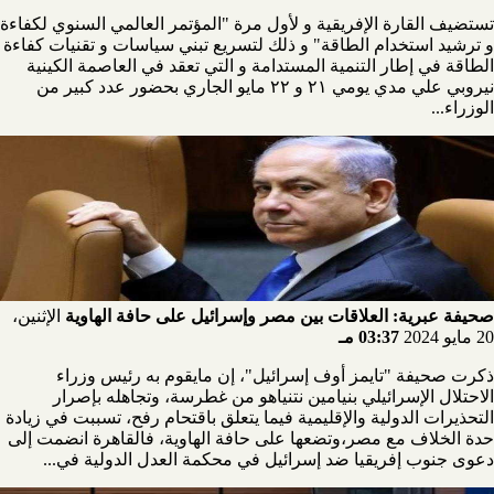
تستضيف القارة الإفريقية و لأول مرة "المؤتمر العالمي السنوي لكفاءة
و ترشيد استخدام الطاقة" و ذلك لتسريع تبني سياسات و تقنيات كفاءة
الطاقة في إطار التنمية المستدامة و التي تعقد في العاصمة الكينية
نيروبي علي مدي يومي ٢١ و ٢٢ مايو الجاري بحضور عدد كبير من
الوزراء...
صحيفة عبرية: العلاقات بين مصر وإسرائيل على حافة الهاوية
الإثنين،
20 مايو 2024
03:37 مـ
ذكرت صحيفة "تايمز أوف إسرائيل"، إن مايقوم به رئيس وزراء
الاحتلال الإسرائيلي بنيامين نتنياهو من غطرسة، وتجاهله بإصرار
التحذيرات الدولية والإقليمية فيما يتعلق باقتحام رفح، تسببت في زيادة
حدة الخلاف مع مصر،وتضعها على حافة الهاوية، فالقاهرة انضمت إلى
دعوى جنوب إفريقيا ضد إسرائيل في محكمة العدل الدولية في...