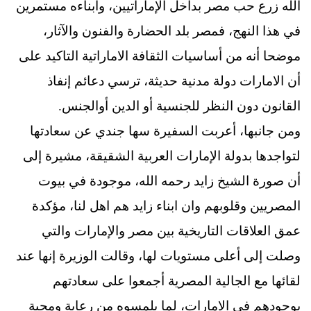
الله زرع حب مصر بداخل الإماراتيين، وأبناءه مستمرين
في هذا النهج، فمصر بلد الحضارة والفنون والآثار،
موضحا أنه من أساسيات الثقافة الاماراتية التاكيد على
أن الامارات دولة مدنية حديثة، ترسي دعائم إنفاذ
القانون دون النظر للجنسية أو الدين أوالجنس.
ومن جانبها، أعربت السفيرة سها جندي عن سعادتها
لتواجدها بدولة الإمارات العربية الشقيقة، مشيرة إلى
أن صورة الشيخ زايد رحمه الله، موجودة في بيوت
المصريين وقلوبهم وان ابناء زايد هم اهل لنا، مؤكدة
عمق العلاقات التاريخية بين مصر والإمارات والتي
وصلت إلى أعلى مستويات لها، وقالت الوزيرة إنها عند
لقائها مع الجالية المصرية أجمعوا على سعادتهم
بوجودهم في الامارات، لما يلمسوه من رعاية ومحبة