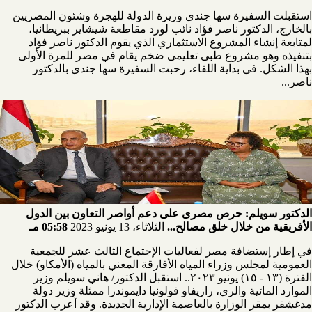
استقبلت السفيرة سها جندى وزيرة الدولة للهجرة وشئون المصريين
بالخارج، الدكتور ناصر فؤاد نائب لورد مقاطعة شيشاير ببريطانيا‎،
لمتابعة إنشاء المشروع الاستثماري الذي يقوم الدكتور ناصر فؤاد
بتنفيذه وهو مشروع طبى تعليمى ضخم يقام في مصر للمرة الأولى
بهذا الشكل. فى بداية اللقاء، رحبت السفيرة سها جندى بالدكتور
ناصر...
الدكتور سويلم: حرص مصرى على دعم أواصر التعاون بين الدول
الأفريقية من خلال خلق مصالح...
الثلاثاء، 13 يونيو 2023
05:58 مـ
في إطار إستضافة مصر لفعاليات الإجتماع الثالث عشر للجمعية
العمومية لمجلس وزراء المياه الأفارقة المعني بالمياه (الأمكاو) خلال
الفترة (١٣ - ١٥) يونيو ٢٠٢٣.. استقبل الدكتور/ هاني سويلم وزير
الموارد المائية والري، رازيفاو فولونيا دايموندرا ممثلة وزير دولة
مدغشقر بمقر الوزارة بالعاصمة الإدارية الجديدة. وقد أعرب الدكتور